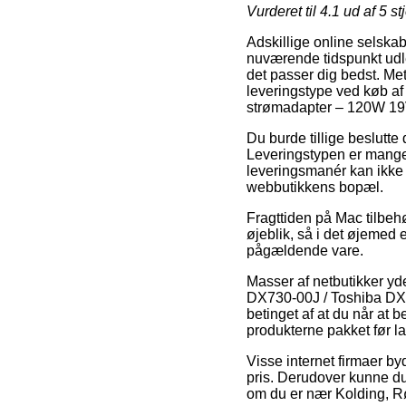
Vurderet til
4.1
ud af 5 st
Adskillige online selskab
nuværende tidspunkt udleve
det passer dig bedst. Me
leveringstype ved køb a
strømadapter – 120W 19
Du burde tillige beslutte d
Leveringstypen er mange
leveringsmanér kan ikke
webbutikkens bopæl.
Fragttiden på Mac tilbehø
øjeblik, så i det øjemed 
pågældende vare.
Masser af netbutikker yd
DX730-00J / Toshiba DX7
betinget af at du når at b
produkterne pakket før 
Visse internet firmaer b
pris. Derudover kunne du 
om du er nær Kolding, Røn