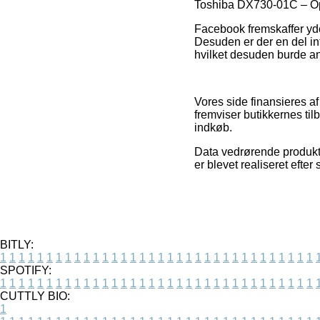
Toshiba DX730-01C – Opl
Facebook fremskaffer yder
Desuden er der en del in
hvilket desuden burde anve
Vores side finansieres a
fremviser butikkernes ti
indkøb.
Data vedrørende produkter
er blevet realiseret efte
BITLY:
1
1
1
1
1
1
1
1
1
1
1
1
1
1
1
1
1
1
1
1
1
1
1
1
1
1
1
1
1
1
1
1
1
1
SPOTIFY:
1
1
1
1
1
1
1
1
1
1
1
1
1
1
1
1
1
1
1
1
1
1
1
1
1
1
1
1
1
1
1
1
1
1
CUTTLY BIO:
1