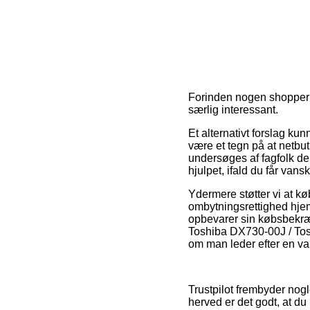
Forinden nogen shopper i
særlig interessant.
Et alternativt forslag ku
være et tegn på at netbuti
undersøges af fagfolk de
hjulpet, ifald du får van
Ydermere støtter vi at køb
ombytningsrettighed hjemm
opbevarer sin købsbekræf
Toshiba DX730-00J / To
om man leder efter en var
Trustpilot frembyder nog
herved er det godt, at d