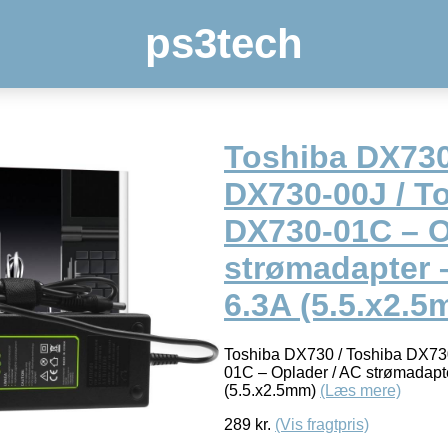
ps3tech
Toshiba DX730
DX730-00J / T
DX730-01C – O
strømadapter 
6.3A (5.5.x2.5
Toshiba DX730 / Toshiba DX73
01C – Oplader / AC strømadap
(5.5.x2.5mm)
(Læs mere)
289
kr.
(Vis fragtpris)