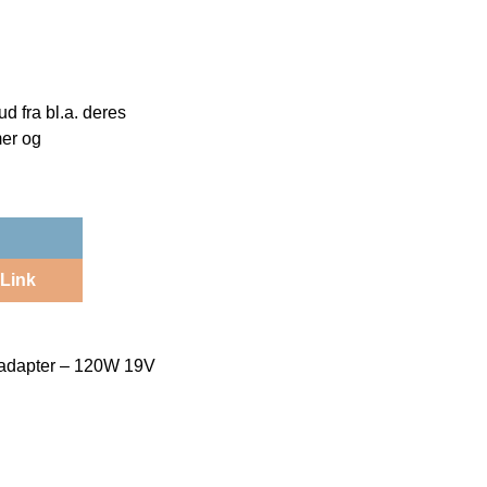
 fra bl.a. deres
mer og
Link
madapter – 120W 19V