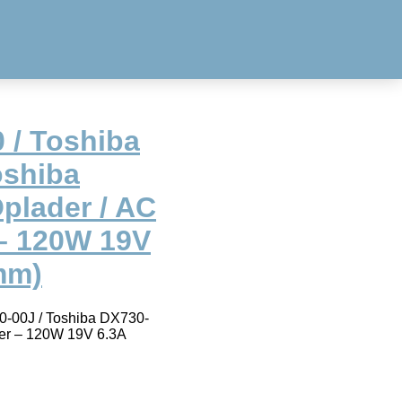
 / Toshiba
oshiba
plader / AC
– 120W 19V
mm)
0-00J / Toshiba DX730-
ter – 120W 19V 6.3A