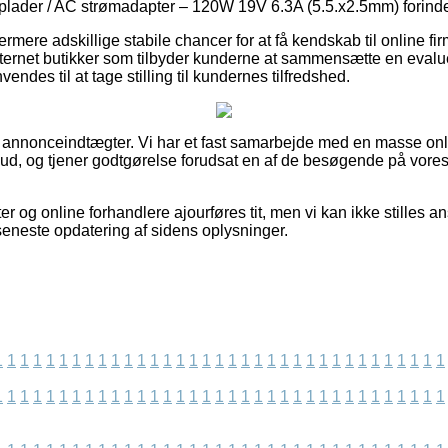
ader / AC strømadapter – 120W 19V 6.3A (5.5.x2.5mm) forind
mere adskillige stabile chancer for at få kendskab til online fir
ternet butikker som tilbyder kunderne at sammensætte en evalue
ndes til at tage stilling til kundernes tilfredshed.
f annonceindtægter. Vi har et fast samarbejde med en masse onli
lbud, og tjener godtgørelse forudsat en af de besøgende på vore
 og online forhandlere ajourføres tit, men vi kan ikke stilles ans
r seneste opdatering af sidens oplysninger.
1
1
1
1
1
1
1
1
1
1
1
1
1
1
1
1
1
1
1
1
1
1
1
1
1
1
1
1
1
1
1
1
1
1
1
1
1
1
1
1
1
1
1
1
1
1
1
1
1
1
1
1
1
1
1
1
1
1
1
1
1
1
1
1
1
1
1
1
1
1