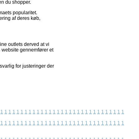
en du shopper.
maets popularitet.
ring af deres køb,
ne outlets derved at vi
s website gennemfører et
varlig for justeringer der
1
1
1
1
1
1
1
1
1
1
1
1
1
1
1
1
1
1
1
1
1
1
1
1
1
1
1
1
1
1
1
1
1
1
1
1
1
1
1
1
1
1
1
1
1
1
1
1
1
1
1
1
1
1
1
1
1
1
1
1
1
1