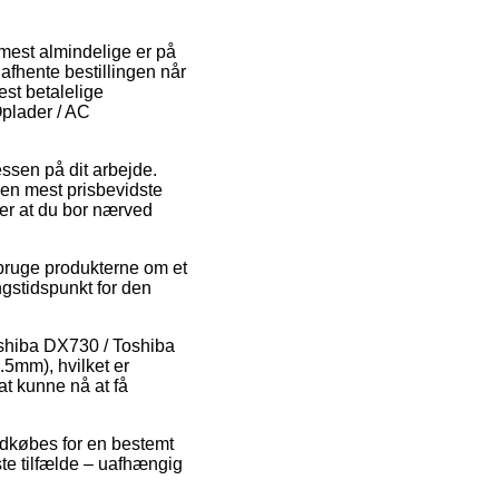
n mest almindelige er på
 afhente bestillingen når
st betalelige
plader / AC
ressen på dit arbejde.
en mest prisbevidste
er at du bor nærved
l bruge produkterne om et
ngstidspunkt for den
oshiba DX730 / Toshiba
5mm), hvilket er
 at kunne nå at få
ndkøbes for en bestemt
ste tilfælde – uafhængig