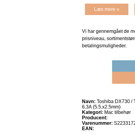
Læs mere »
Vi har gennemgået de mes
prisniveau, sortimentstø
betalingsmuligheder.
Navn:
Toshiba DX730 / 
6.3A (5.5.x2.5mm)
Kategori:
Mac tilbehør
Producent:
Varenummer:
S223317
EAN: