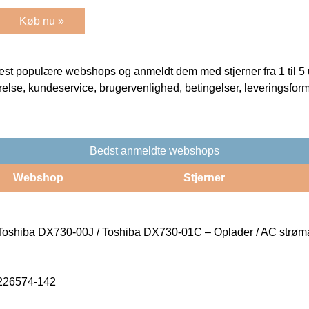
Køb nu »
t populære webshops og anmeldt dem med stjerner fra 1 til 5 ud
rrelse, kundeservice, brugervenlighed, betingelser, leveringsfor
Bedst anmeldte webshops
Webshop
Stjerner
Toshiba DX730-00J / Toshiba DX730-01C – Oplader / AC strø
226574-142