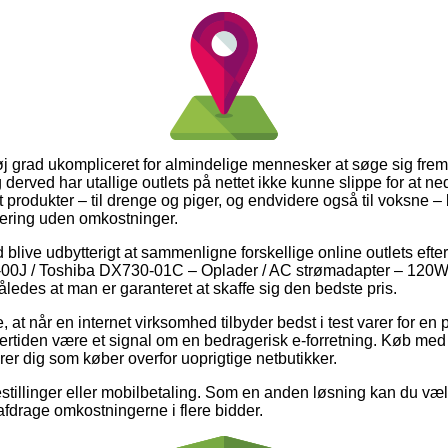
øj grad ukompliceret for almindelige mennesker at søge sig frem t
 derved har utallige outlets på nettet ikke kunne slippe for at
st produkter – til drenge og piger, og endvidere også til voksne –
ering uden omkostninger.
id blive udbytterigt at sammenligne forskellige online outlets eft
00J / Toshiba DX730-01C – Oplader / AC strømadapter – 120W
således at man er garanteret at skaffe sig den bedste pris.
at når en internet virksomhed tilbyder bedst i test varer for en pr
dertiden være et signal om en bedragerisk e-forretning. Køb med k
arer dig som køber overfor uoprigtige netbutikker.
bestillinger eller mobilbetaling. Som en anden løsning kan du væl
il afdrage omkostningerne i flere bidder.