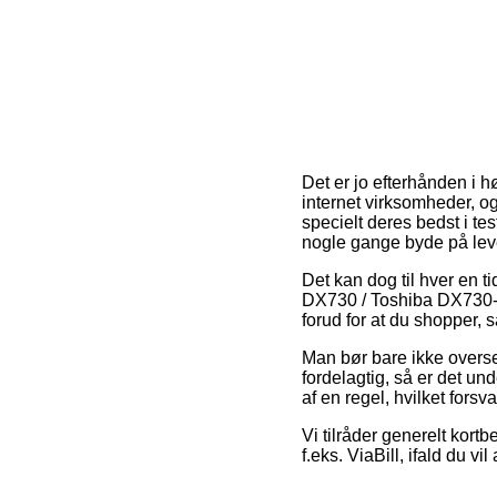
Det er jo efterhånden i h
internet virksomheder, og
specielt deres bedst i te
nogle gange byde på lev
Det kan dog til hver en t
DX730 / Toshiba DX730-
forud for at du shopper, 
Man bør bare ikke overse, 
fordelagtig, så er det un
af en regel, hvilket forsv
Vi tilråder generelt kort
f.eks. ViaBill, ifald du v