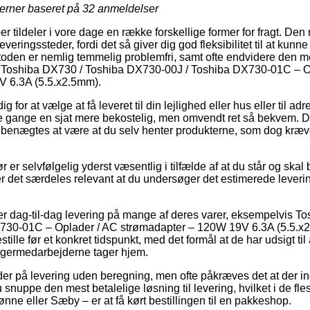
jerner baseret på
32
anmeldelser
er tildeler i vore dage en række forskellige former for fragt. De
ringssteder, fordi det så giver dig god fleksibilitet til at kunne
toden er nemlig temmelig problemfri, samt ofte endvidere den me
f Toshiba DX730 / Toshiba DX730-00J / Toshiba DX730-01C – O
V 6.3A (5.5.x2.5mm).
ig for at vælge at få leveret til din lejlighed eller hus eller til ad
 gange en sjat mere bekostelig, men omvendt ret så bekvem. D
 benægtes at være at du selv henter produkterne, som dog kræv
r er selvfølgelig yderst væsentlig i tilfælde af at du står og ska
er det særdeles relevant at du undersøger det estimerede leveri
er dag-til-dag levering på mange af deres varer, eksempelvis T
30-01C – Oplader / AC strømadapter – 120W 19V 6.3A (5.5.x2.
estille før et konkret tidspunkt, med det formål at de har udsigt til
lagermedarbejderne tager hjem.
yder på levering uden beregning, men ofte påkræves det at der i
snuppe den mest betalelige løsning til levering, hvilket i de fle
ne eller Sæby – er at få kørt bestillingen til en pakkeshop.