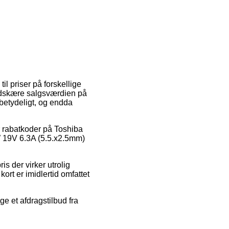
il priser på forskellige
 nedskære salgsværdien på
 betydeligt, og endda
er rabatkoder på Toshiba
 19V 6.3A (5.5.x2.5mm)
is der virker utrolig
ort er imidlertid omfattet
ge et afdragstilbud fra