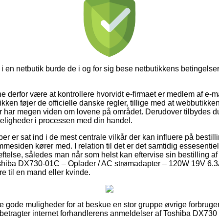
 en netbutik burde de i og for sig bese netbutikkens betingelser
nne derfor være at kontrollere hvorvidt e-firmaet er medlem af e-mæ
kken føjer de officielle danske regler, tillige med at webbutikken 
r har megen viden om lovene på området. Derudover tilbydes du
skeligheder i processen med din handel.
er er sat ind i de mest centrale vilkår der kan influere på bestill
esiden kører med. I relation til det er det samtidig essesentielt,
telse, således man når som helst kan eftervise sin bestilling a
shiba DX730-01C – Oplader / AC strømadapter – 120W 19V 6.3A
e til en mand eller kvinde.
le gode muligheder for at beskue en stor gruppe øvrige forbrug
u betragter internet forhandlerens anmeldelser af Toshiba DX730