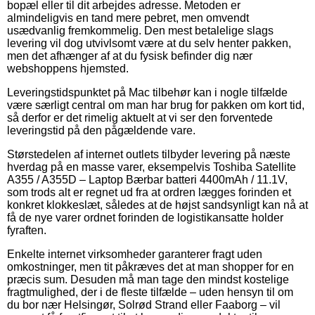
bopæl eller til dit arbejdes adresse. Metoden er
almindeligvis en tand mere pebret, men omvendt
usædvanlig fremkommelig. Den mest betalelige slags
levering vil dog utvivlsomt være at du selv henter pakken,
men det afhænger af at du fysisk befinder dig nær
webshoppens hjemsted.
Leveringstidspunktet på Mac tilbehør kan i nogle tilfælde
være særligt central om man har brug for pakken om kort tid,
så derfor er det rimelig aktuelt at vi ser den forventede
leveringstid på den pågældende vare.
Størstedelen af internet outlets tilbyder levering på næste
hverdag på en masse varer, eksempelvis Toshiba Satellite
A355 / A355D – Laptop Bærbar batteri 4400mAh / 11.1V,
som trods alt er regnet ud fra at ordren lægges forinden et
konkret klokkeslæt, således at de højst sandsynligt kan nå at
få de nye varer ordnet forinden de logistikansatte holder
fyraften.
Enkelte internet virksomheder garanterer fragt uden
omkostninger, men tit påkræves det at man shopper for en
præcis sum. Desuden må man tage den mindst kostelige
fragtmulighed, der i de fleste tilfælde – uden hensyn til om
du bor nær Helsingør, Solrød Strand eller Faaborg – vil