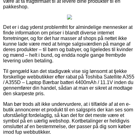
være at få fragtfirmaet til at levere dine produkter til en
pakkeshop.
Det er i dag yderst problemfrit for almindelige mennesker at
finde information om priser i blandt diverse internet
forretninger, og for det har masser af shops på nettet ikke
kunne lade være med at tvinge salgsværdien på mange af
deres produkter – til børn og babyer, og ligeledes til kvinder
og mænd – helt i bund, og endda nogle gange frembyde
levering uden betaling.
Til gengæld kan det stadigvæk vise sig lønsomt at tjekke
forskellige webbutikker efter rabat på Toshiba Satellite A355
/ A355D – Laptop Bærbar batteri 4400mAh / 11.1V inden du
gennemfører din handel, sådan at man er sikret at modtage
den skarpeste pris.
Man bør trods alt ikke undervurdere, at i tilfælde af at en e-
butik annoncerer et produkt til en salgspris der kan ses som
uforståeligt fordelagtig, så kan det for det meste være et
symbol på en uærlig webshop. Kortbetalinger er heldigvis
omsluttet af en bestemmelse, der passer på dig som køber
imod fup webbutikker.