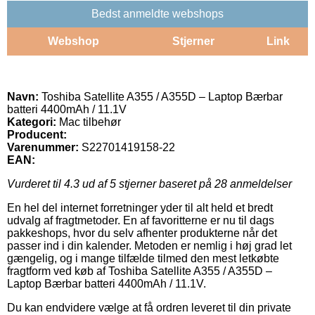
Bedst anmeldte webshops
Webshop
Stjerner
Link
Navn:
Toshiba Satellite A355 / A355D – Laptop Bærbar
batteri 4400mAh / 11.1V
Kategori:
Mac tilbehør
Producent:
Varenummer:
S22701419158-22
EAN:
Vurderet til
4.3
ud af 5 stjerner baseret på
28
anmeldelser
En hel del internet forretninger yder til alt held et bredt
udvalg af fragtmetoder. En af favoritterne er nu til dags
pakkeshops, hvor du selv afhenter produkterne når det
passer ind i din kalender. Metoden er nemlig i høj grad let
gængelig, og i mange tilfælde tilmed den mest letkøbte
fragtform ved køb af Toshiba Satellite A355 / A355D –
Laptop Bærbar batteri 4400mAh / 11.1V.
Du kan endvidere vælge at få ordren leveret til din private