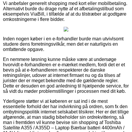
Vi anbefaler generelt shopping med kort eller mobilbetaling.
Alternativt burde du drage nytte af et afbetalingstilbud som
eksempelvis ViaBill, i tilfælde af at du tilstræber at godtgøre
omkostningerne i flere bidder.
Inden nogen køber i en e-forhandler burde man utvivlsomt
studere dens forretningsvilkår, men det er naturligvis en
omfattende opgave.
En nemmere løsning kunne måske være at undersøge
hvorvidt e-forhandleren er e-mærket medlem, fordi det er et
bevis på at e-forhandleren respekterer de danske
retningslinjer, udover at internet firmaet nu og da tilses af
jurister der er meget bekendte med de gældende regler.
Dette er desuden en god anledning til hjælpende service, for
så vidt du møder problemstillinger i processen med dit køb.
Yderligere støtter vi at køberen er sat ind i de mest
essentielle forhold der har indvirkning på ordren, som fx den
ombytningspolitik internet selskabet tilsikrer. Her er det tillige
afgørende, at man stadig bibeholder sin ordrekvittering, så
man i fremtiden vil kunne bevise sin shopping af Toshiba
Satellite A355 / A355D – Laptop Bærbar batteri 4400mAh /