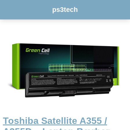
ps3tech
Toshiba Satellite A355 /