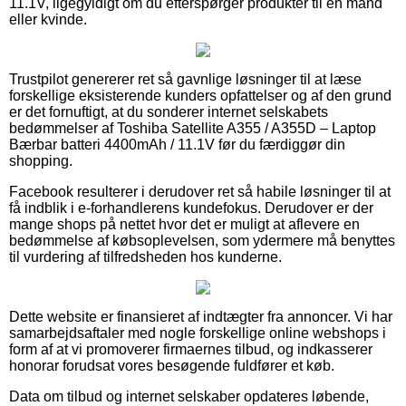
11.1V, ligegyldigt om du efterspørger produkter til en mand
eller kvinde.
Trustpilot genererer ret så gavnlige løsninger til at læse
forskellige eksisterende kunders opfattelser og af den grund
er det fornuftigt, at du sonderer internet selskabets
bedømmelser af Toshiba Satellite A355 / A355D – Laptop
Bærbar batteri 4400mAh / 11.1V før du færdiggør din
shopping.
Facebook resulterer i derudover ret så habile løsninger til at
få indblik i e-forhandlerens kundefokus. Derudover er der
mange shops på nettet hvor det er muligt at aflevere en
bedømmelse af købsoplevelsen, som ydermere må benyttes
til vurdering af tilfredsheden hos kunderne.
Dette website er finansieret af indtægter fra annoncer. Vi har
samarbejdsaftaler med nogle forskellige online webshops i
form af at vi promoverer firmaernes tilbud, og indkasserer
honorar forudsat vores besøgende fuldfører et køb.
Data om tilbud og internet selskaber opdateres løbende,