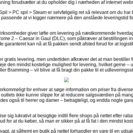
ning forudsætter at du opholder dig i nærheden af internet we
pil > PC spil > Steam er selvfølgelig ret så relevant om du har 
s passende at vi kigger nærmere på den anslåede leveringstid 
 virksomheder giver løfte om levering på næstkommende hverdag 
Rome 2 – Caesar in Gaul (DLC), som påkræver at bestillingen in
e garanteret kan nå at få pakken sendt afsted forud for at logis
er gratis levering, men undertiden afkræver det at man bestiller 
eje den mindst kostelige mulighed for levering, hvilket gerne – 
er Bramming – vil blive at få bragt din pakke til et udleveringss
overkommeligt for enhver at søge information om priser fra diver
outlets ikke kunne slippe for at reducere salgsværdien på mange
edes også til herrer og damer – betragteligt, og endda nogle ga
ise sig lukrativt at besigtige indtil flere shops på nettet efter ra
d for at du køber, så man er sikker på at få fat i den mindst kost
t, at såfremt en butik på nettet forhandler en vare til en udsal