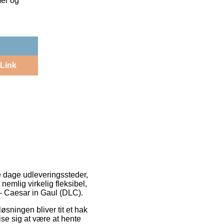
mer og
Link
re dage udleveringssteder,
nemlig virkelig fleksibel,
 – Caesar in Gaul (DLC).
løsningen bliver tit et hak
vise sig at være at hente