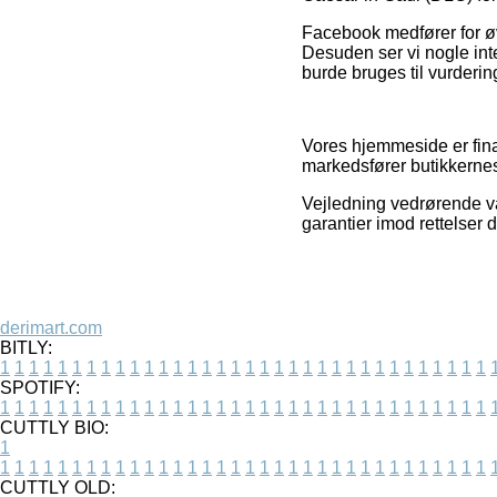
Facebook medfører for øvr
Desuden ser vi nogle int
burde bruges til vurdering
Vores hjemmeside er fina
markedsfører butikkernes
Vejledning vedrørende va
garantier imod rettelser
derimart.com
BITLY:
1
1
1
1
1
1
1
1
1
1
1
1
1
1
1
1
1
1
1
1
1
1
1
1
1
1
1
1
1
1
1
1
1
1
SPOTIFY:
1
1
1
1
1
1
1
1
1
1
1
1
1
1
1
1
1
1
1
1
1
1
1
1
1
1
1
1
1
1
1
1
1
1
CUTTLY BIO:
1
1
1
1
1
1
1
1
1
1
1
1
1
1
1
1
1
1
1
1
1
1
1
1
1
1
1
1
1
1
1
1
1
1
1
CUTTLY OLD: