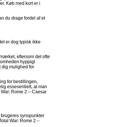
r. Køb med kort er i
n du drage fordel af et
t er dog typisk ikke
mærket, eftersom det ofte
rksomheden hyppigt
t dig mulighed for
g for bestillingen,
lig essesentielt, at man
al War: Rome 2 – Caesar
e brugeres synspunkter
 Total War: Rome 2 –