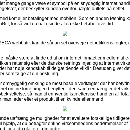
et mange gange være et symbol på en snydagtig internet handle
 regelsæt, der beskytter kunden overfor uægte outlets på nettet.
r med kort eller betalinger med mobilen. Som en anden løsning ka
iaBill, for så vidt du har i sinde at dække beløbet over tid.
EGA webbutik kan de sådan set overveje netbutikkens regler, de
måske være at finde ud af om internet firmaet er medlem af e-
ikken retter sig efter de danske retningslinjer, og at internet vi
 der har nøje kendskab til de gældende vilkår. Desuden giver de
ær som følge af din bestilling.
 er omhyggelig omkring de mest basale vedtægter der har betydnin
eret online forretningen benytter. I den sammenhæng er det virke
bekræftelse, så man til enhver tid kan eftervise handlen af Tot
man leder efter et produkt til en kvinde eller mand.
lunde uafhængige muligheder for at evaluere forskellige tidliger
il hjælp, at du betragter online virksomhedens bedømmelser af
d for at du placerer din ordre.