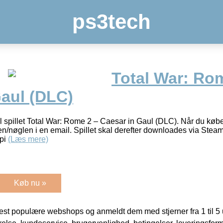
ps3tech
Total War: Ro
Gaul (DLC)
til spillet Total War: Rome 2 – Caesar in Gaul (DLC). Når du købe
n/nøglen i en email. Spillet skal derefter downloades via Steam.
spi
(Læs mere)
Køb nu »
t populære webshops og anmeldt dem med stjerner fra 1 til 5 ud