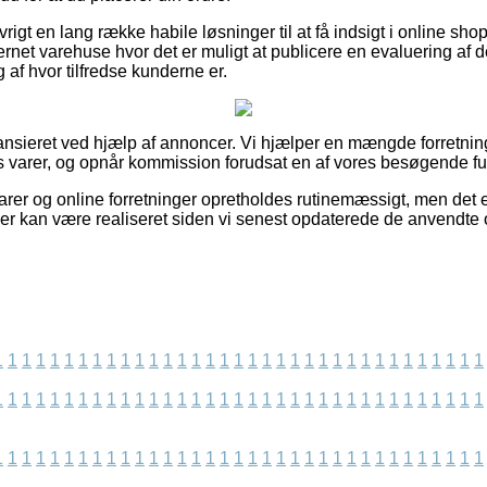
igt en lang række habile løsninger til at få indsigt i online sh
ernet varehuse hvor det er muligt at publicere en evaluering af
 af hvor tilfredse kunderne er.
nsieret ved hjælp af annoncer. Vi hjælper en mængde forretning
 varer, og opnår kommission forudsat en af vores besøgende fu
rer og online forretninger opretholdes rutinemæssigt, men det er
 der kan være realiseret siden vi senest opdaterede de anvendte 
1
1
1
1
1
1
1
1
1
1
1
1
1
1
1
1
1
1
1
1
1
1
1
1
1
1
1
1
1
1
1
1
1
1
1
1
1
1
1
1
1
1
1
1
1
1
1
1
1
1
1
1
1
1
1
1
1
1
1
1
1
1
1
1
1
1
1
1
1
1
1
1
1
1
1
1
1
1
1
1
1
1
1
1
1
1
1
1
1
1
1
1
1
1
1
1
1
1
1
1
1
1
1
1
1