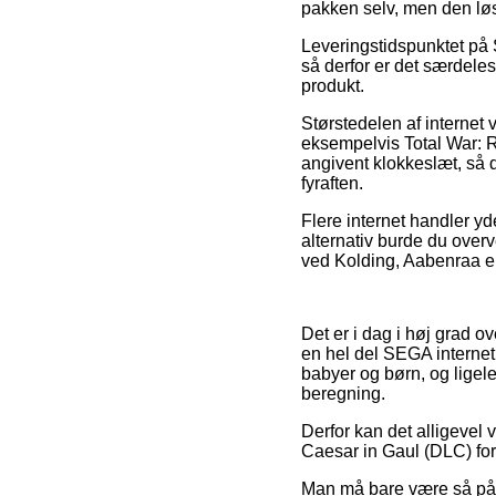
pakken selv, men den løs
Leveringstidspunktet på S
så derfor er det særdele
produkt.
Størstedelen af internet
eksempelvis Total War: 
angivent klokkeslæt, så d
fyraften.
Flere internet handler yd
alternativ burde du overv
ved Kolding, Aabenraa ell
Det er i dag i høj grad 
en hel del SEGA internet 
babyer og børn, og ligel
beregning.
Derfor kan det alligevel v
Caesar in Gaul (DLC) foru
Man må bare være så påvag