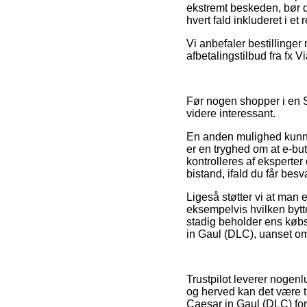
ekstremt beskeden, bør d
hvert fald inkluderet i et
Vi anbefaler bestillinge
afbetalingstilbud fra fx V
Før nogen shopper i en S
videre interessant.
En anden mulighed kunne 
er en tryghed om at e-but
kontrolleres af eksperter
bistand, ifald du får besv
Ligeså støtter vi at man
eksempelvis hvilken bytt
stadig beholder ens købs
in Gaul (DLC), uanset om 
Trustpilot leverer nogen
og herved kan det være t
Caesar in Gaul (DLC) foru