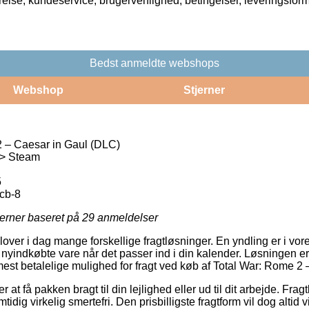
rrelse, kundeservice, brugervenlighed, betingelser, leveringsfor
Bedst anmeldte webshops
Webshop
Stjerner
 – Caesar in Gaul (DLC)
 > Steam
5
cb-8
jerner baseret på
29
anmeldelser
dlover i dag mange forskellige fragtløsninger. En yndling er i vo
 nyindkøbte vare når det passer ind i din kalender. Løsningen er 
mest betalelige mulighed for fragt ved køb af Total War: Rome 2
t få pakken bragt til din lejlighed eller ud til dit arbejde. Fragt
dig virkelig smertefri. Den prisbilligste fragtform vil dog altid 