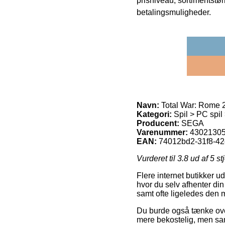
prisniveau, sortimentstø
betalingsmuligheder.
Navn:
Total War: Rome 2
Kategori:
Spil > PC spil
Producent:
SEGA
Varenummer:
4302130
EAN:
74012bd2-31f8-42
Vurderet til
3.8
ud af 5 st
Flere internet butikker u
hvor du selv afhenter din
samt ofte ligeledes den 
Du burde også tænke over a
mere bekostelig, men samti