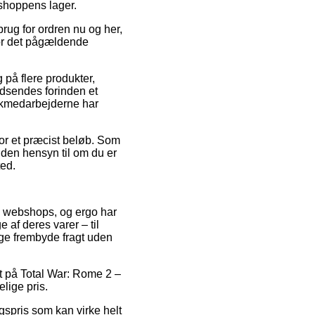
bshoppens lager.
brug for ordren nu og her,
for det pågældende
på flere produkter,
dsendes forinden et
tikmedarbejderne har
for et præcist beløb. Som
uden hensyn til om du er
ted.
se webshops, og ergo har
 af deres varer – til
nge frembyde fragt uden
bat på Total War: Rome 2 –
elige pris.
gspris som kan virke helt