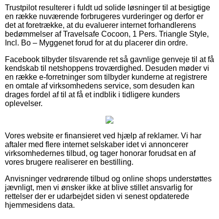
Trustpilot resulterer i fuldt ud solide løsninger til at besigtige
en række nuværende forbrugeres vurderinger og derfor er
det at foretrække, at du evaluerer internet forhandlerens
bedømmelser af Travelsafe Cocoon, 1 Pers. Triangle Style,
Incl. Bo – Myggenet forud for at du placerer din ordre.
Facebook tilbyder tilsvarende ret så gavnlige genveje til at få
kendskab til netshoppens troværdighed. Desuden møder vi
en række e-forretninger som tilbyder kunderne at registrere
en omtale af virksomhedens service, som desuden kan
drages fordel af til at få et indblik i tidligere kunders
oplevelser.
Vores website er finansieret ved hjælp af reklamer. Vi har
aftaler med flere internet selskaber idet vi annoncerer
virksomhedernes tilbud, og tager honorar forudsat en af
vores brugere realiserer en bestilling.
Anvisninger vedrørende tilbud og online shops understøttes
jævnligt, men vi ønsker ikke at blive stillet ansvarlig for
rettelser der er udarbejdet siden vi senest opdaterede
hjemmesidens data.