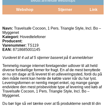
Bedst anmeldte webshops
Webshop
Stjerner
Link
Navn:
Travelsafe Cocoon, 1 Pers. Triangle Style, Incl. Bo –
Myggenet
Kategori:
Hovedtelefoner
Producent:
Varenummer:
TS119
EAN:
8718685001145
Vurderet til
4
ud af 5 stjerner baseret på
6
anmeldelser
Temmelig mange internet foretagender udlover til alt held
diverse forskellige former for fragt. En af de mest benyttede
er nu om dage at få leveret til et udleveringssted, fordi du på
den måde nemt kan hente de købte varer når du har lyst.
Leveringsformen er nemlig meget enkel, og mange gange
endvidere den mest prisbevidste type af levering ved køb af
Travelsafe Cocoon, 1 Pers. Triangle Style, Incl. Bo –
Myggenet.
Du bør lige så vel tænke over at få produkterne sendt til din