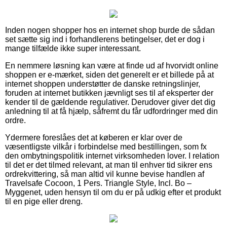
Inden nogen shopper hos en internet shop burde de sådan
set sætte sig ind i forhandlerens betingelser, det er dog i
mange tilfælde ikke super interessant.
En nemmere løsning kan være at finde ud af hvorvidt online
shoppen er e-mærket, siden det generelt er et billede på at
internet shoppen understøtter de danske retningslinjer,
foruden at internet butikken jævnligt ses til af eksperter der
kender til de gældende regulativer. Derudover giver det dig
anledning til at få hjælp, såfremt du får udfordringer med din
ordre.
Ydermere foreslåes det at køberen er klar over de
væsentligste vilkår i forbindelse med bestillingen, som fx
den ombytningspolitik internet virksomheden lover. I relation
til det er det tilmed relevant, at man til enhver tid sikrer ens
ordrekvittering, så man altid vil kunne bevise handlen af
Travelsafe Cocoon, 1 Pers. Triangle Style, Incl. Bo –
Myggenet, uden hensyn til om du er på udkig efter et produkt
til en pige eller dreng.