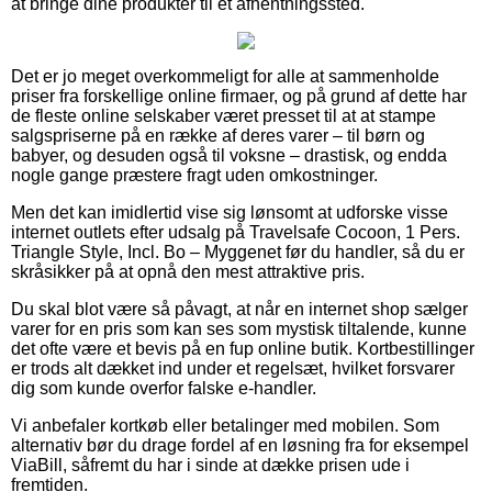
at bringe dine produkter til et afhentningssted.
Det er jo meget overkommeligt for alle at sammenholde
priser fra forskellige online firmaer, og på grund af dette har
de fleste online selskaber været presset til at at stampe
salgspriserne på en række af deres varer – til børn og
babyer, og desuden også til voksne – drastisk, og endda
nogle gange præstere fragt uden omkostninger.
Men det kan imidlertid vise sig lønsomt at udforske visse
internet outlets efter udsalg på Travelsafe Cocoon, 1 Pers.
Triangle Style, Incl. Bo – Myggenet før du handler, så du er
skråsikker på at opnå den mest attraktive pris.
Du skal blot være så påvagt, at når en internet shop sælger
varer for en pris som kan ses som mystisk tiltalende, kunne
det ofte være et bevis på en fup online butik. Kortbestillinger
er trods alt dækket ind under et regelsæt, hvilket forsvarer
dig som kunde overfor falske e-handler.
Vi anbefaler kortkøb eller betalinger med mobilen. Som
alternativ bør du drage fordel af en løsning fra for eksempel
ViaBill, såfremt du har i sinde at dække prisen ude i
fremtiden.