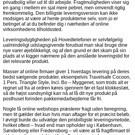
privatbolig eller ud til dit arbejde. Fragtmuligheden viser sig
en gang i mellem en sjat mere pebret, men omvendt rigtig
fremkommelig. Den billigste leveringsversion kan ikke
modsiges at være at hente produkterne selv, som jo er
betinget af at du befinder dig i nærheden af online
virksomhedens tilholdssted.
Leveringsdygtigheden på Hovedtelefoner er selvfølgelig
ualmindeligt udslagsgivende forudsat man skal bruge dine
nye varer øjeblikkeligt, og af den grund er det skam på sin
plads at vi kigger nærmere på den anslåede leveringstid for
det relevante produkt.
Masser af online firmaer giver 1 hverdags levering på deres
bedst sælgende produkter, eksempelvis Travelsafe Cocoon,
1 Pers. Triangle Style, Incl. Bo – Myggenet, som trods alt er
regnet ud fra at ordren køres igennem før et fast klokkeslæt,
så de højst sandsynligt kan nå at få dit nye produkt på
posthuset forinden pakkemedarbejderne får fri.
Nogle få online webshops præsterer fragt uden beregning,
men tit gælder det kun hvis man aftager for et præcist beløb.
I øvrigt burde du udvælge den prisbilligste leveringsmetode,
hvilket oftest – hvad end man opholder sig i København,
Sønderborg eller Fredensborg – vil være at få fragtfirmaet til