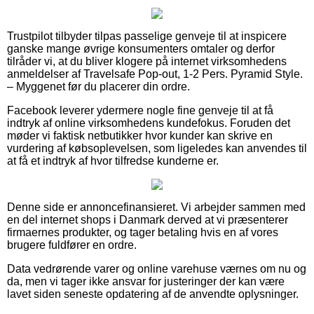
Trustpilot tilbyder tilpas passelige genveje til at inspicere
ganske mange øvrige konsumenters omtaler og derfor
tilråder vi, at du bliver klogere på internet virksomhedens
anmeldelser af Travelsafe Pop-out, 1-2 Pers. Pyramid Style.
– Myggenet før du placerer din ordre.
Facebook leverer ydermere nogle fine genveje til at få
indtryk af online virksomhedens kundefokus. Foruden det
møder vi faktisk netbutikker hvor kunder kan skrive en
vurdering af købsoplevelsen, som ligeledes kan anvendes til
at få et indtryk af hvor tilfredse kunderne er.
Denne side er annoncefinansieret. Vi arbejder sammen med
en del internet shops i Danmark derved at vi præsenterer
firmaernes produkter, og tager betaling hvis en af vores
brugere fuldfører en ordre.
Data vedrørende varer og online varehuse værnes om nu og
da, men vi tager ikke ansvar for justeringer der kan være
lavet siden seneste opdatering af de anvendte oplysninger.