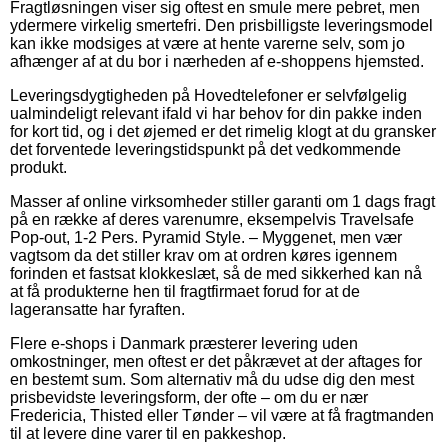
Fragtløsningen viser sig oftest en smule mere pebret, men
ydermere virkelig smertefri. Den prisbilligste leveringsmodel
kan ikke modsiges at være at hente varerne selv, som jo
afhænger af at du bor i nærheden af e-shoppens hjemsted.
Leveringsdygtigheden på Hovedtelefoner er selvfølgelig
ualmindeligt relevant ifald vi har behov for din pakke inden
for kort tid, og i det øjemed er det rimelig klogt at du gransker
det forventede leveringstidspunkt på det vedkommende
produkt.
Masser af online virksomheder stiller garanti om 1 dags fragt
på en række af deres varenumre, eksempelvis Travelsafe
Pop-out, 1-2 Pers. Pyramid Style. – Myggenet, men vær
vagtsom da det stiller krav om at ordren køres igennem
forinden et fastsat klokkeslæt, så de med sikkerhed kan nå
at få produkterne hen til fragtfirmaet forud for at de
lageransatte har fyraften.
Flere e-shops i Danmark præsterer levering uden
omkostninger, men oftest er det påkrævet at der aftages for
en bestemt sum. Som alternativ må du udse dig den mest
prisbevidste leveringsform, der ofte – om du er nær
Fredericia, Thisted eller Tønder – vil være at få fragtmanden
til at levere dine varer til en pakkeshop.