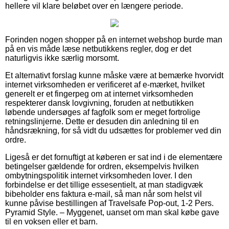
hellere vil klare beløbet over en længere periode.
Forinden nogen shopper på en internet webshop burde man
på en vis måde læse netbutikkens regler, dog er det
naturligvis ikke særlig morsomt.
Et alternativt forslag kunne måske være at bemærke hvorvidt
internet virksomheden er verificeret af e-mærket, hvilket
generelt er et fingerpeg om at internet virksomheden
respekterer dansk lovgivning, foruden at netbutikken
løbende undersøges af fagfolk som er meget fortrolige
retningslinjerne. Dette er desuden din anledning til en
håndsrækning, for så vidt du udsættes for problemer ved din
ordre.
Ligeså er det fornuftigt at køberen er sat ind i de elementære
betingelser gældende for ordren, eksempelvis hvilken
ombytningspolitik internet virksomheden lover. I den
forbindelse er det tillige essesentielt, at man stadigvæk
bibeholder ens faktura e-mail, så man når som helst vil
kunne påvise bestillingen af Travelsafe Pop-out, 1-2 Pers.
Pyramid Style. – Myggenet, uanset om man skal købe gave
til en voksen eller et barn.