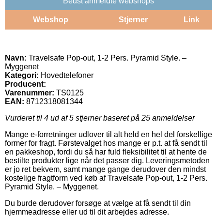
Bedst anmeldte webshops
Webshop
Stjerner
Link
Navn:
Travelsafe Pop-out, 1-2 Pers. Pyramid Style. –
Myggenet
Kategori:
Hovedtelefoner
Producent:
Varenummer:
TS0125
EAN:
8712318081344
Vurderet til
4
ud af 5 stjerner baseret på
25
anmeldelser
Mange e-forretninger udlover til alt held en hel del forskellige
former for fragt. Førstevalget hos mange er p.t. at få sendt til
en pakkeshop, fordi du så har fuld fleksibilitet til at hente de
bestilte produkter lige når det passer dig. Leveringsmetoden
er jo ret bekvem, samt mange gange derudover den mindst
kostelige fragtform ved køb af Travelsafe Pop-out, 1-2 Pers.
Pyramid Style. – Myggenet.
Du burde derudover forsøge at vælge at få sendt til din
hjemmeadresse eller ud til dit arbejdes adresse.