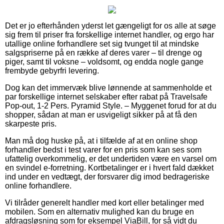
Det er jo efterhånden yderst let gængeligt for os alle at søge
sig frem til priser fra forskellige internet handler, og ergo har
utallige online forhandlere set sig tvunget til at mindske
salgspriserne på en række af deres varer – til drenge og
piger, samt til voksne – voldsomt, og endda nogle gange
frembyde gebyrfri levering.
Dog kan det immervæk blive lønnende at sammenholde et
par forskellige internet selskaber efter rabat på Travelsafe
Pop-out, 1-2 Pers. Pyramid Style. – Myggenet forud for at du
shopper, sådan at man er usvigeligt sikker på at få den
skarpeste pris.
Man må dog huske på, at i tilfælde af at en online shop
forhandler bedst i test varer for en pris som kan ses som
ufattelig overkommelig, er det undertiden være en varsel om
en svindel e-forretning. Kortbetalinger er i hvert fald dækket
ind under en vedtægt, der forsvarer dig imod bedrageriske
online forhandlere.
Vi tilråder generelt handler med kort eller betalinger med
mobilen. Som en alternativ mulighed kan du bruge en
afdragsløsning som for eksempel ViaBill, for så vidt du