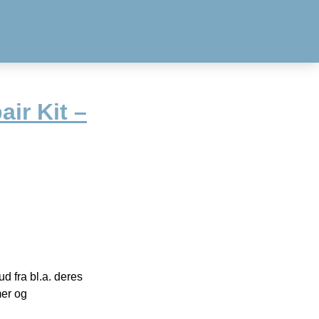
air Kit –
 fra bl.a. deres
mer og