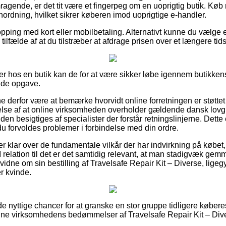
emragende, er det tit være et fingerpeg om en uoprigtig butik. Køb
 anordning, hvilket sikrer køberen imod uoprigtige e-handler.
opping med kort eller mobilbetaling. Alternativt kunne du vælge 
i tilfælde af at du tilstræber at afdrage prisen over et længere tid
r hos en butik kan de for at være sikker løbe igennem butikkens
nde opgave.
derfor være at bemærke hvorvidt online forretningen er støtte
else af at online virksomheden overholder gældende dansk lovgi
den besigtiges af specialister der forstår retningslinjerne. Dette 
 du forvoldes problemer i forbindelse med din ordre.
 er klar over de fundamentale vilkår der har indvirkning på købet
I relation til det er det samtidig relevant, at man stadigvæk gem
dne om sin bestilling af Travelsafe Repair Kit – Diverse, ligeg
r kvinde.
e nyttige chancer for at granske en stor gruppe tidligere købere
online virksomhedens bedømmelser af Travelsafe Repair Kit – Dive