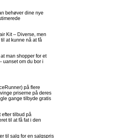
an behøver dine nye
estimerede
air Kit – Diverse, men
til at kunne nå at få
 at man shopper for et
 – uanset om du bor i
iceRunner) på flere
t tvinge priserne på deres
gle gange tilbyde gratis
efter tilbud på
 til at få fat i den
til salg for en salgspris