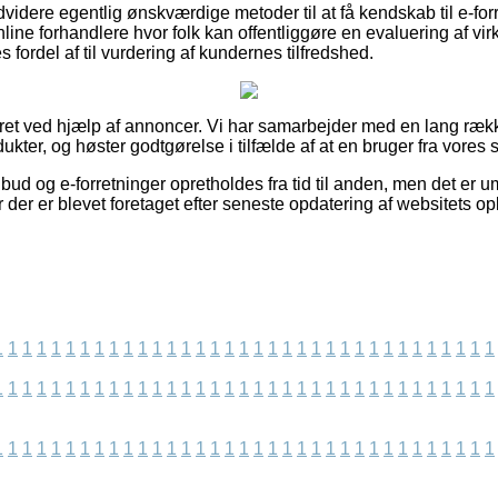
dvidere egentlig ønskværdige metoder til at få kendskab til e-fo
line forhandlere hvor folk kan offentliggøre en evaluering af v
es fordel af til vurdering af kundernes tilfredshed.
eret ved hjælp af annoncer. Vi har samarbejder med en lang række
kter, og høster godtgørelse i tilfælde af at en bruger fra vores s
ud og e-forretninger opretholdes fra tid til anden, men det er umu
der er blevet foretaget efter seneste opdatering af websitets op
1
1
1
1
1
1
1
1
1
1
1
1
1
1
1
1
1
1
1
1
1
1
1
1
1
1
1
1
1
1
1
1
1
1
1
1
1
1
1
1
1
1
1
1
1
1
1
1
1
1
1
1
1
1
1
1
1
1
1
1
1
1
1
1
1
1
1
1
1
1
1
1
1
1
1
1
1
1
1
1
1
1
1
1
1
1
1
1
1
1
1
1
1
1
1
1
1
1
1
1
1
1
1
1
1