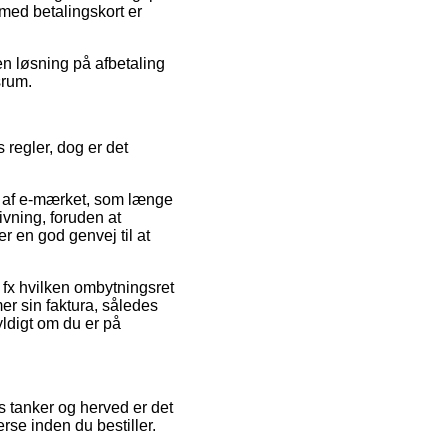
 med betalingskort er
en løsning på afbetaling
srum.
 regler, dog er det
t af e-mærket, som længe
vning, foruden at
er en god genvej til at
, fx hvilken ombytningsret
mer sin faktura, således
yldigt om du er på
s tanker og herved er det
rse inden du bestiller.