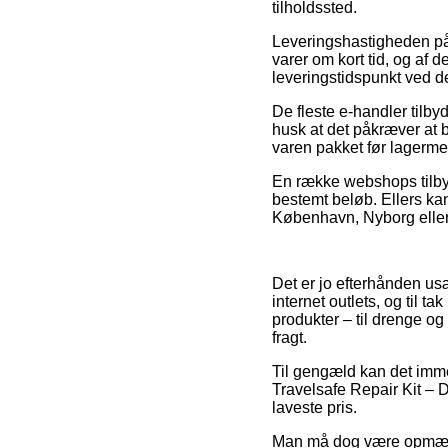
tilholdssted.
Leveringshastigheden på
varer om kort tid, og af
leveringstidspunkt ved de
De fleste e-handler tilby
husk at det påkræver at b
varen pakket før lagerm
En række webshops tilbyd
bestemt beløb. Ellers kan
København, Nyborg eller 
Det er jo efterhånden us
internet outlets, og til t
produkter – til drenge og
fragt.
Til gengæld kan det immer
Travelsafe Repair Kit – Di
laveste pris.
Man må dog være opmærkso