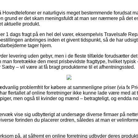
 Hovedtelefoner er naturligvis meget bestemmende forudsat m
 den grund er det skam meningsfuldt at man ser nærmere på det 
t aktuelle produkt.
der 1 dags fragt på en hel del varer, eksempelvis Travelsafe Rep
estillingen anbringes inden et givent tidspunkt, så de har udsigt 
edarbejderne tager hjem.
er levering uden gebyr, men i de fleste tilfælde forudsætter det
 man foretrække den mest prisbevidste fragttype, hvilket typisk
Sæby – vil være at få bragt produkterne til et afhentningssted.
ædvanlig problemfrit for købere at sammenligne priser (via fx Pr
ak har flertallet af online forretninger ikke kunne lade være med a
 piger, men også til kvinder og mænd – betragteligt, og endda no
væk vise sig udbytterigt at undersøge diverse firmaer på nettet 
verse forinden du placerer ordren, således at man er velinformeret
m på, at såfremt en online forretning udbyder deres produkter 