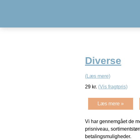
Diverse
(Læs mere)
29
kr.
(Vis fragtpris)
Læs mere »
Vi har gennemgået de mes
prisniveau, sortimentstø
betalingsmuligheder.