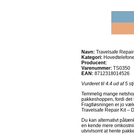
Navn:
Travelsafe Repair 
Kategori:
Hovedtelefone
Producent:
Varenummer:
TS0350
EAN:
8712318014526
Vurderet til
4.4
ud af 5 st
Temmelig mange netshops
pakkeshoppen, fordi det s
Fragtløsningen er jo væl
Travelsafe Repair Kit – D
Du kan alternativt påtænke
en kende mere omkostning
utvivlsomt at hente pakke