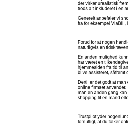
der virker urealistisk fr
trods alt inkluderet i en
Generelt anbefaler vi sh
fra for eksempel ViaBill, 
Forud for at nogen handle
naturligvis en tidskræve
En anden mulighed kunne 
har været en tilkendegiv
hjemmesiden fra tid til an
blive assisteret, såfremt
Dertil er det godt at man
online firmaet anvender. 
man en anden gang kan vi
shopping til en mand elle
Trustpilot yder nogenlund
fornuftigt, at du tolker 