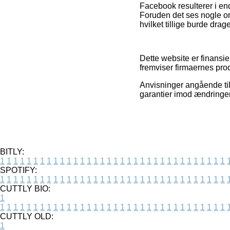
Facebook resulterer i en
Foruden det ses nogle on
hvilket tillige burde drag
Dette website er finansi
fremviser firmaernes produ
Anvisninger angående tilb
garantier imod ændringer 
BITLY:
1
1
1
1
1
1
1
1
1
1
1
1
1
1
1
1
1
1
1
1
1
1
1
1
1
1
1
1
1
1
1
1
1
1
SPOTIFY:
1
1
1
1
1
1
1
1
1
1
1
1
1
1
1
1
1
1
1
1
1
1
1
1
1
1
1
1
1
1
1
1
1
1
CUTTLY BIO:
1
1
1
1
1
1
1
1
1
1
1
1
1
1
1
1
1
1
1
1
1
1
1
1
1
1
1
1
1
1
1
1
1
1
1
CUTTLY OLD:
1