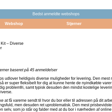
Bedst anmeldte webshops
Webshop
Stjerner
Kit – Diverse
r
jerner baseret på
45
anmeldelser
 udlover heldigvis diverse muligheder for levering. Den mest 
å er super fleksibelt for dig at kunne hente de nyindkøbte vare
dig problemfri, samt typisk desuden den mindst kostelige lever
iverse.
 at få varerne sendt til hvor du bor eller til adressen på dit arb
sfuld, men desuden ret uproblematisk. Den mest prisbevidste m
n selv, som jo står og falder med at du bor i nærheden af online