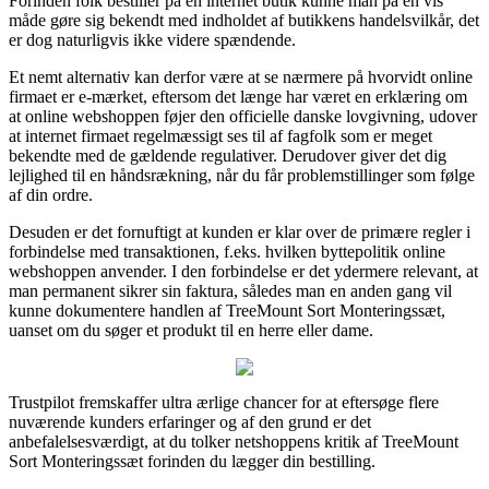
Forinden folk bestiller på en internet butik kunne man på en vis
måde gøre sig bekendt med indholdet af butikkens handelsvilkår, det
er dog naturligvis ikke videre spændende.
Et nemt alternativ kan derfor være at se nærmere på hvorvidt online
firmaet er e-mærket, eftersom det længe har været en erklæring om
at online webshoppen føjer den officielle danske lovgivning, udover
at internet firmaet regelmæssigt ses til af fagfolk som er meget
bekendte med de gældende regulativer. Derudover giver det dig
lejlighed til en håndsrækning, når du får problemstillinger som følge
af din ordre.
Desuden er det fornuftigt at kunden er klar over de primære regler i
forbindelse med transaktionen, f.eks. hvilken byttepolitik online
webshoppen anvender. I den forbindelse er det ydermere relevant, at
man permanent sikrer sin faktura, således man en anden gang vil
kunne dokumentere handlen af TreeMount Sort Monteringssæt,
uanset om du søger et produkt til en herre eller dame.
Trustpilot fremskaffer ultra ærlige chancer for at eftersøge flere
nuværende kunders erfaringer og af den grund er det
anbefalelsesværdigt, at du tolker netshoppens kritik af TreeMount
Sort Monteringssæt forinden du lægger din bestilling.