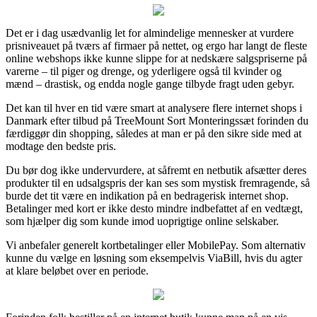
Det er i dag usædvanlig let for almindelige mennesker at vurdere
prisniveauet på tværs af firmaer på nettet, og ergo har langt de fleste
online webshops ikke kunne slippe for at nedskære salgspriserne på
varerne – til piger og drenge, og yderligere også til kvinder og
mænd – drastisk, og endda nogle gange tilbyde fragt uden gebyr.
Det kan til hver en tid være smart at analysere flere internet shops i
Danmark efter tilbud på TreeMount Sort Monteringssæt forinden du
færdiggør din shopping, således at man er på den sikre side med at
modtage den bedste pris.
Du bør dog ikke undervurdere, at såfremt en netbutik afsætter deres
produkter til en udsalgspris der kan ses som mystisk fremragende, så
burde det tit være en indikation på en bedragerisk internet shop.
Betalinger med kort er ikke desto mindre indbefattet af en vedtægt,
som hjælper dig som kunde imod uoprigtige online selskaber.
Vi anbefaler generelt kortbetalinger eller MobilePay. Som alternativ
kunne du vælge en løsning som eksempelvis ViaBill, hvis du agter
at klare beløbet over en periode.