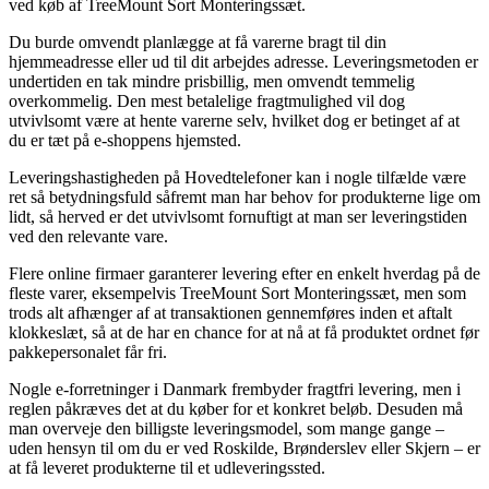
ved køb af TreeMount Sort Monteringssæt.
Du burde omvendt planlægge at få varerne bragt til din
hjemmeadresse eller ud til dit arbejdes adresse. Leveringsmetoden er
undertiden en tak mindre prisbillig, men omvendt temmelig
overkommelig. Den mest betalelige fragtmulighed vil dog
utvivlsomt være at hente varerne selv, hvilket dog er betinget af at
du er tæt på e-shoppens hjemsted.
Leveringshastigheden på Hovedtelefoner kan i nogle tilfælde være
ret så betydningsfuld såfremt man har behov for produkterne lige om
lidt, så herved er det utvivlsomt fornuftigt at man ser leveringstiden
ved den relevante vare.
Flere online firmaer garanterer levering efter en enkelt hverdag på de
fleste varer, eksempelvis TreeMount Sort Monteringssæt, men som
trods alt afhænger af at transaktionen gennemføres inden et aftalt
klokkeslæt, så at de har en chance for at nå at få produktet ordnet før
pakkepersonalet får fri.
Nogle e-forretninger i Danmark frembyder fragtfri levering, men i
reglen påkræves det at du køber for et konkret beløb. Desuden må
man overveje den billigste leveringsmodel, som mange gange –
uden hensyn til om du er ved Roskilde, Brønderslev eller Skjern – er
at få leveret produkterne til et udleveringssted.