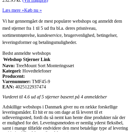
232.95
kr.
(Vis fragtpris)
Læs mere »
Køb nu »
Vi har gennemgået de mest populære webshops og anmeldt dem
med stjerner fra 1 til 5 ud fra bl.a. deres prisniveau,
sortimentstørrelse, kundeservice, brugervenlighed, betingelser,
leveringsformer og betalingsmuligheder.
Bedst anmeldte webshops
Webshop
Stjerner
Link
Navn:
TreeMount Sort Monteringssæt
Kategori:
Hovedtelefoner
Producent:
Varenummer:
TMF45-9
EAN:
4025122937474
Vurderet til
4.6
ud af 5 stjerner baseret på
4
anmeldelser
Adskillige webshops i Danmark giver nu en række forskellige
leveringsmåder. Et hit er nu om dage at få leveret til et
udleveringssted, fordi du så nemt kan hente dine produkter når der
er mulighed for det. Leveringsmetoden er nemlig yderst fleksibel,
samt i mange tilfælde endvidere den mest betalelige type af levering