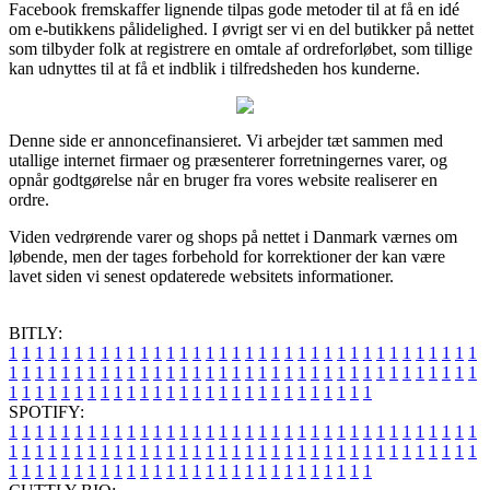
Facebook fremskaffer lignende tilpas gode metoder til at få en idé
om e-butikkens pålidelighed. I øvrigt ser vi en del butikker på nettet
som tilbyder folk at registrere en omtale af ordreforløbet, som tillige
kan udnyttes til at få et indblik i tilfredsheden hos kunderne.
Denne side er annoncefinansieret. Vi arbejder tæt sammen med
utallige internet firmaer og præsenterer forretningernes varer, og
opnår godtgørelse når en bruger fra vores website realiserer en
ordre.
Viden vedrørende varer og shops på nettet i Danmark værnes om
løbende, men der tages forbehold for korrektioner der kan være
lavet siden vi senest opdaterede websitets informationer.
BITLY:
1
1
1
1
1
1
1
1
1
1
1
1
1
1
1
1
1
1
1
1
1
1
1
1
1
1
1
1
1
1
1
1
1
1
1
1
1
1
1
1
1
1
1
1
1
1
1
1
1
1
1
1
1
1
1
1
1
1
1
1
1
1
1
1
1
1
1
1
1
1
1
1
1
1
1
1
1
1
1
1
1
1
1
1
1
1
1
1
1
1
1
1
1
1
1
1
1
1
1
1
SPOTIFY:
1
1
1
1
1
1
1
1
1
1
1
1
1
1
1
1
1
1
1
1
1
1
1
1
1
1
1
1
1
1
1
1
1
1
1
1
1
1
1
1
1
1
1
1
1
1
1
1
1
1
1
1
1
1
1
1
1
1
1
1
1
1
1
1
1
1
1
1
1
1
1
1
1
1
1
1
1
1
1
1
1
1
1
1
1
1
1
1
1
1
1
1
1
1
1
1
1
1
1
1