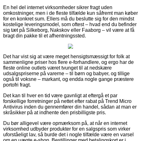
En hel del internet virksomheder sikrer fragt uden
omkostninger, men i de fleste tilfælde kun såfremt man køber
for en konkret sum. Ellers må du beslutte sig for den mindst
kostelige leveringsmodel, som oftest – hvad end du befinder
sig tæt på Silkeborg, Nakskov eller Faaborg – vil være at få
bragt din pakke til et afhentningssted.
Det har vist sig at være meget hensigtsmæssigt for folk at
sammenligne priser hos flere e-forhandlere, og ergo har de
fleste online outlets været tvunget til at nedskære
udsalgspriserne på varerne – til børn og babyer, og tillige
også til voksne – markant, og endda nogle gange præstere
portofri fragt.
Det kan til hver en tid være gavnligt at eftergå et par
forskellige forretninger på nettet efter rabat på Trend Micro
Antivirus inden du gennemfører din handel, sådan at man er
skråsikker på at indhente den prisbilligste pris.
Du bør alligevel være opmærksom på, at når en internet
virksomhed udbyder produkter for en salgspris som virker
uforståeligt lav, så burde det i nogle tilfælde være en varsel
om en uægte e-shop. Bestillinger med betalingskort er i