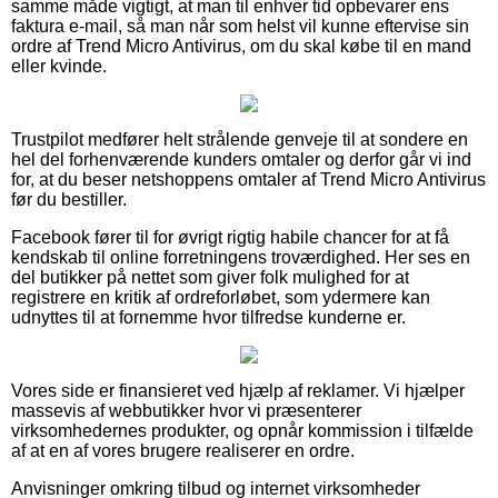
samme måde vigtigt, at man til enhver tid opbevarer ens
faktura e-mail, så man når som helst vil kunne eftervise sin
ordre af Trend Micro Antivirus, om du skal købe til en mand
eller kvinde.
Trustpilot medfører helt strålende genveje til at sondere en
hel del forhenværende kunders omtaler og derfor går vi ind
for, at du beser netshoppens omtaler af Trend Micro Antivirus
før du bestiller.
Facebook fører til for øvrigt rigtig habile chancer for at få
kendskab til online forretningens troværdighed. Her ses en
del butikker på nettet som giver folk mulighed for at
registrere en kritik af ordreforløbet, som ydermere kan
udnyttes til at fornemme hvor tilfredse kunderne er.
Vores side er finansieret ved hjælp af reklamer. Vi hjælper
massevis af webbutikker hvor vi præsenterer
virksomhedernes produkter, og opnår kommission i tilfælde
af at en af vores brugere realiserer en ordre.
Anvisninger omkring tilbud og internet virksomheder