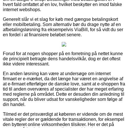
hvert fald omfattet af en lov, hvilket beskytter en imod falske
internet webshops.
Generelt slår vi et slag for køb med gængse betalingskort
eller mobilbetaling. Som alternativ bør du drage nytte af en
afbetalingsløsning fra eksempelvis ViaBill, for så vidt du ser
en fordel i at finansiere beløbet senere.
Forud for at nogen shopper på en forretning på nettet kunne
de principielt betragte dens handelsvilkår, dog er det oftest
ikke videre interessant.
En anden løsning kan være at undersøge om internet
firmaet er e-mærket, da det længe har været en angivelse af
at e-firmaet efterfølger de danske love, samt at e-shoppen fra
tid til anden overværes af specialister der har meget erfaring
med reglerne på området. Dette er desuden din anledning til
support, når du bliver udsat for vanskeligheder som følge af
din handel.
Tilmed er det prisværdigt at køberen er vidende om de mest
vitale regler der er gældende for transaktionen, for eksempel
den bytteret online virksomheden tilsikrer. Her er det på