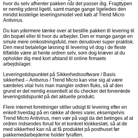
hvor du selv afhenter pakken når det passer dig. Fragttypen
er nemlig yderst ligetil, samt mange gange ligeledes den
mindst kostelige leveringsmodel ved køb af Trend Micro
Antivirus.
Du kan ydermere tænke over at bestille pakken til levering til
din bopæl eller til hvor du arbejder. Den er mange gange en
smule mere omkostningsfuld, men derudover super praktisk.
Den mest betalelige løsning til levering vil dog i de fleste
tilfælde være at hente ordren selv, som dog kræver at du
opholder dig med kort afstand til online firmaets
arbejdslager.
Leveringstidspunktet på Sikkerhedssoftware / Basis
sikkerhed – Antivirus / Trend Micro kan vise sig at være
særdeles vital hvis man mangler ordren fluks, så af den
grund er det nemlig essentielt at du checker det forventede
leveringstidspunkt på det aktuelle produkt.
Flere internet forretninger stiller udsigt til levering efter en
enkelt hverdag på en række af deres varer, eksempelvis
Trend Micro Antivirus, men vær på vagt da det betinges af at
ordren indsendes forud for et konkret klokkeslæt, så at de
med sikkerhed kan nå at få produktet på posthuset før
pakkemedarbejderne holder fyraften.