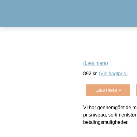
(Læs mere)
892
kr.
(Vis fragtpris)
Læs mere »
Vi har gennemgået de mes
prisniveau, sortimentstø
betalingsmuligheder.