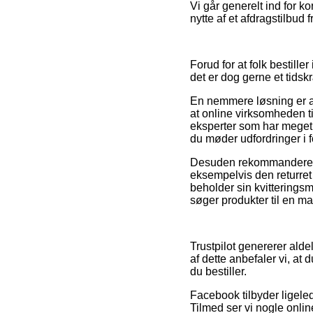
Vi går generelt ind for k
nytte af et afdragstilbud f
Forud for at folk bestill
det er dog gerne et tids
En nemmere løsning er at
at online virksomheden ti
eksperter som har meget 
du møder udfordringer i 
Desuden rekommanderer v
eksempelvis den returret 
beholder sin kvitterings
søger produkter til en ma
Trustpilot genererer ald
af dette anbefaler vi, at
du bestiller.
Facebook tilbyder ligeled
Tilmed ser vi nogle onli