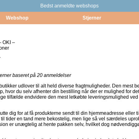
Bedst anmeldte webshops
Webshop
Stjerner
– OKI –
toner
7
jerner baseret på
20
anmeldelser
ikker udlover til alt held diverse fragtmuligheder. Den mest ben
p, hvor du selv afhenter din bestilling når der er mulighed for de
ange tilfælde endvidere den mest letkøbte leveringsmulighed ve
utte dig for at få produkterne sendt til din hjemmeadresse eller t
til tider en tand mere bekostelig, men lige så vel særdeles upr
rsion er unægtelig at hente pakken selv, hvilket dog nødvendiggø