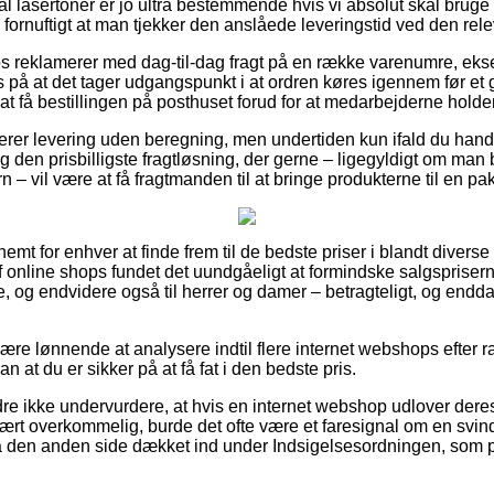
l lasertoner er jo ultra bestemmende hvis vi absolut skal bruge v
 fornuftigt at man tjekker den anslåede leveringstid ved den rel
s reklamerer med dag-til-dag fragt på en række varenumre, ek
 på at det tager udgangspunkt i at ordren køres igennem før et g
at få bestillingen på posthuset forud for at medarbejderne holder
rer levering uden beregning, men undertiden kun ifald du handler
den prisbilligste fragtløsning, der gerne – ligegyldigt om man b
n – vil være at få fragtmanden til at bringe produkterne til en p
mt for enhver at finde frem til de bedste priser i blandt diverse 
online shops fundet det uundgåeligt at formindske salgspriser
ge, og endvidere også til herrer og damer – betragteligt, og end
være lønnende at analysere indtil flere internet webshops efter
n at du er sikker på at få fat i den bedste pris.
re ikke undervurdere, at hvis en internet webshop udlover deres
nært overkommelig, burde det ofte være et faresignal om en svin
på den anden side dækket ind under Indsigelsesordningen, som