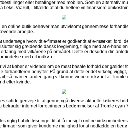
ortbestillinger eller betalinger med mobilen. Som en alternativ 
ra f.eks. ViaBill, i tilfælde af at du hellere vil finansiere omkostn
er i en online butik behøver man utvivlsomt gennemlæse forhandle
krævende arbejde.
 undersøge hvorvidt e-firmaet er godkendt af e-mærket, fordi de
lslutter sig gældende dansk lovgivning, tillige med at e-handlen
erfaring med vilkårene på området. Dette er desuden din anledni
forbindelse med dit indkøb.
i at køber er vidende om de mest basale forhold der gælder f
e-forhandleren benytter. På grund af dette er det virkelig vigtigt
mail, så man en anden gang vil kunne vidne om købet af Tromle 
nd eller kvinde.
eles solide genveje til at gennemgå diverse aktuelle køberes 
 du betragter internet forretningens bedømmelser af Tromle cyan 7
es rigtig habile løsninger til at få indsigt i online virksomheden
ne firmaer som giver kunderne mulighed for at nedfælde en bed