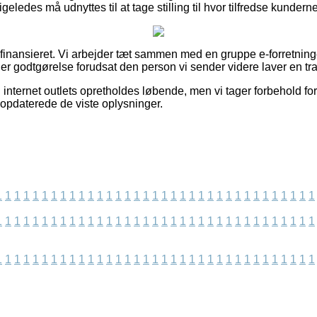
geledes må udnyttes til at tage stilling til hvor tilfredse kunderne
finansieret. Vi arbejder tæt sammen med en gruppe e-forretninge
ger godtgørelse forudsat den person vi sender videre laver en tr
internet outlets opretholdes løbende, men vi tager forbehold fo
 opdaterede de viste oplysninger.
1
1
1
1
1
1
1
1
1
1
1
1
1
1
1
1
1
1
1
1
1
1
1
1
1
1
1
1
1
1
1
1
1
1
1
1
1
1
1
1
1
1
1
1
1
1
1
1
1
1
1
1
1
1
1
1
1
1
1
1
1
1
1
1
1
1
1
1
1
1
1
1
1
1
1
1
1
1
1
1
1
1
1
1
1
1
1
1
1
1
1
1
1
1
1
1
1
1
1
1
1
1
1
1
1