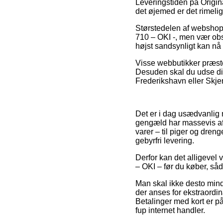
Leveringstiden på Origina
det øjemed er det rimelig
Størstedelen af webshop
710 – OKI -, men vær obs
højst sandsynligt kan nå 
Visse webbutikker præste
Desuden skal du udse dig 
Frederikshavn eller Skjer
Det er i dag usædvanlig ne
gengæld har massevis af 
varer – til piger og dren
gebyrfri levering.
Derfor kan det alligevel 
– OKI – før du køber, såda
Man skal ikke desto mind
der anses for ekstraordi
Betalinger med kort er 
fup internet handler.