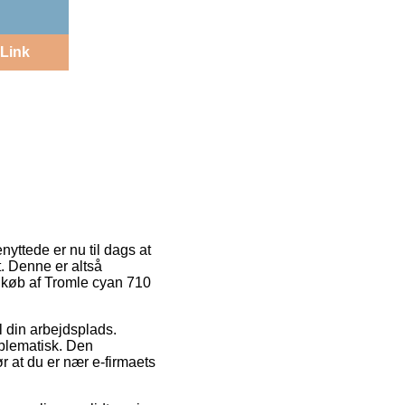
Link
yttede er nu til dags at
t. Denne er altså
d køb af Tromle cyan 710
il din arbejdsplads.
oblematisk. Den
r at du er nær e-firmaets