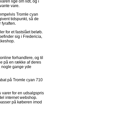
aren lige om lidt, og i
evante vare.
sempelvis Tromle cyan
ivent tidspunkt, så de
 fyraften.
 for et fastslået beløb.
efinder sig i Fredericia,
akkeshop.
online forhandlere, og til
ne på en række af deres
da nogle gange yde
 rabat på Tromle cyan 710
 varer for en udsalgspris
del internet webshop.
 passer på køberen imod