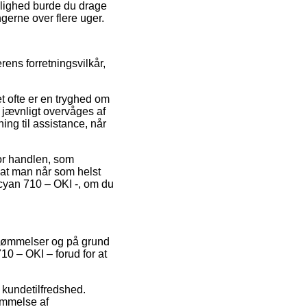
mulighed burde du drage
ingerne over flere uger.
rens forretningsvilkår,
t ofte er en tryghed om
 jævnligt overvåges af
ng til assistance, når
or handlen, som
, at man når som helst
cyan 710 – OKI -, om du
bedømmelser og på grund
10 – OKI – forud for at
s kundetilfredshed.
ømmelse af