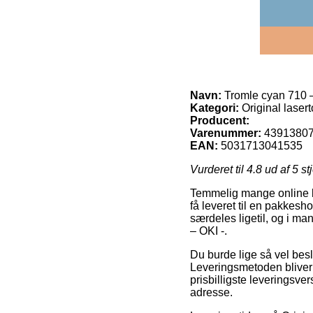
Navn:
Tromle cyan 710 
Kategori:
Original laser
Producent:
Varenummer:
4391380
EAN:
5031713041535
Vurderet til
4.8
ud af 5 st
Temmelig mange online but
få leveret til en pakkesho
særdeles ligetil, og i m
– OKI -.
Du burde lige så vel besl
Leveringsmetoden bliver 
prisbilligste leveringsve
adresse.