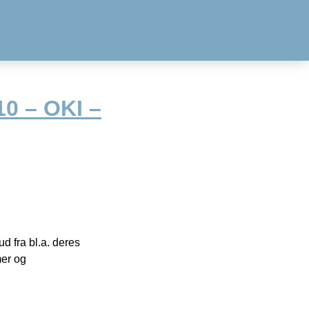
10 – OKI –
 fra bl.a. deres
mer og