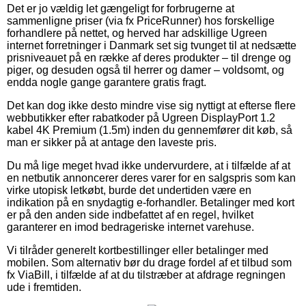
Det er jo vældig let gængeligt for forbrugerne at
sammenligne priser (via fx PriceRunner) hos forskellige
forhandlere på nettet, og herved har adskillige Ugreen
internet forretninger i Danmark set sig tvunget til at nedsætte
prisniveauet på en række af deres produkter – til drenge og
piger, og desuden også til herrer og damer – voldsomt, og
endda nogle gange garantere gratis fragt.
Det kan dog ikke desto mindre vise sig nyttigt at efterse flere
webbutikker efter rabatkoder på Ugreen DisplayPort 1.2
kabel 4K Premium (1.5m) inden du gennemfører dit køb, så
man er sikker på at antage den laveste pris.
Du må lige meget hvad ikke undervurdere, at i tilfælde af at
en netbutik annoncerer deres varer for en salgspris som kan
virke utopisk letkøbt, burde det undertiden være en
indikation på en snydagtig e-forhandler. Betalinger med kort
er på den anden side indbefattet af en regel, hvilket
garanterer en imod bedrageriske internet varehuse.
Vi tilråder generelt kortbestillinger eller betalinger med
mobilen. Som alternativ bør du drage fordel af et tilbud som
fx ViaBill, i tilfælde af at du tilstræber at afdrage regningen
ude i fremtiden.