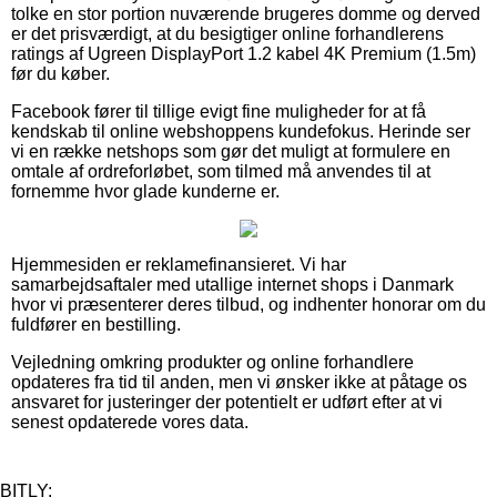
tolke en stor portion nuværende brugeres domme og derved
er det prisværdigt, at du besigtiger online forhandlerens
ratings af Ugreen DisplayPort 1.2 kabel 4K Premium (1.5m)
før du køber.
Facebook fører til tillige evigt fine muligheder for at få
kendskab til online webshoppens kundefokus. Herinde ser
vi en række netshops som gør det muligt at formulere en
omtale af ordreforløbet, som tilmed må anvendes til at
fornemme hvor glade kunderne er.
Hjemmesiden er reklamefinansieret. Vi har
samarbejdsaftaler med utallige internet shops i Danmark
hvor vi præsenterer deres tilbud, og indhenter honorar om du
fuldfører en bestilling.
Vejledning omkring produkter og online forhandlere
opdateres fra tid til anden, men vi ønsker ikke at påtage os
ansvaret for justeringer der potentielt er udført efter at vi
senest opdaterede vores data.
BITLY: