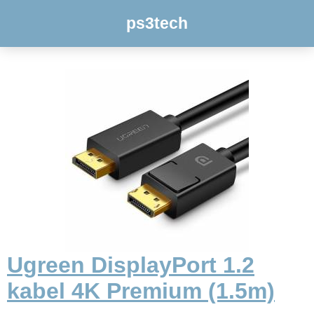
ps3tech
Ugreen DisplayPort 1.2
kabel 4K Premium (1.5m)