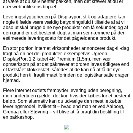
at være at du selv henter pakken, men det kræver at du er
nær webbutikkens bopæl.
Leveringsdygtigheden på Displayport stik og adaptere kan i
nogle tilfælde være vældig betydningsfuld i tilfælde af at vi
absolut skal bruge dine nye produkter om få sekunder, og af
den grund er det bestemt klogt at man ser nærmere på den
estimerede leveringsdato for det pågældende produkt.
En stor portion internet virksomheder annoncerer dag-til-dag
fragt på en hel del produkter, eksempelvis Ugreen
DisplayPort 1.2 kabel 4K Premium (1.5m), men vær
opmærksom på at det påkræver at ordren laves tidligere end
et fastslået klokkeslæt, således at de kan nå at få dit nye
produkt hen til fragtfirmaet forinden de logistikansatte drager
hjemad.
Flere internet outlets frembyder levering uden beregning,
men undertiden gælder det kun hvis der købes for et bestemt
beløb. Som alternativ kan du udvælge den mest letkøbte
leveringsmodel, hvilket tit – hvad end man er ved Aalborg,
Grenaa eller Støvring – vil blive at få bragt din bestilling til
en pakkeshop.