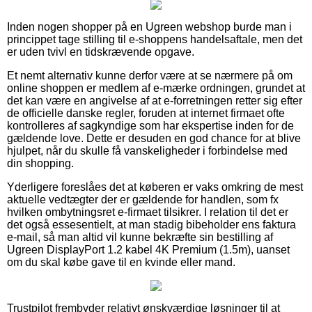
Inden nogen shopper på en Ugreen webshop burde man i
princippet tage stilling til e-shoppens handelsaftale, men det
er uden tvivl en tidskrævende opgave.
Et nemt alternativ kunne derfor være at se nærmere på om
online shoppen er medlem af e-mærke ordningen, grundet at
det kan være en angivelse af at e-forretningen retter sig efter
de officielle danske regler, foruden at internet firmaet ofte
kontrolleres af sagkyndige som har ekspertise inden for de
gældende love. Dette er desuden en god chance for at blive
hjulpet, når du skulle få vanskeligheder i forbindelse med
din shopping.
Yderligere foreslåes det at køberen er vaks omkring de mest
aktuelle vedtægter der er gældende for handlen, som fx
hvilken ombytningsret e-firmaet tilsikrer. I relation til det er
det også essesentielt, at man stadig bibeholder ens faktura
e-mail, så man altid vil kunne bekræfte sin bestilling af
Ugreen DisplayPort 1.2 kabel 4K Premium (1.5m), uanset
om du skal købe gave til en kvinde eller mand.
Trustpilot frembyder relativt ønskværdige løsninger til at