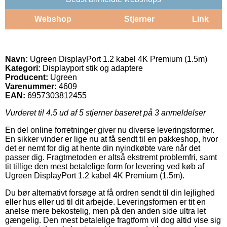
Webshop
Stjerner
Link
Navn:
Ugreen DisplayPort 1.2 kabel 4K Premium (1.5m)
Kategori:
Displayport stik og adaptere
Producent:
Ugreen
Varenummer:
4609
EAN:
6957303812455
Vurderet til
4.5
ud af 5 stjerner baseret på
3
anmeldelser
En del online forretninger giver nu diverse leveringsformer.
En sikker vinder er lige nu at få sendt til en pakkeshop, hvor
det er nemt for dig at hente din nyindkøbte vare når det
passer dig. Fragtmetoden er altså ekstremt problemfri, samt
tit tillige den mest betalelige form for levering ved køb af
Ugreen DisplayPort 1.2 kabel 4K Premium (1.5m).
Du bør alternativt forsøge at få ordren sendt til din lejlighed
eller hus eller ud til dit arbejde. Leveringsformen er tit en
anelse mere bekostelig, men på den anden side ultra let
gængelig. Den mest betalelige fragtform vil dog altid vise sig