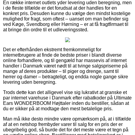
En række internet outlets yder levering uden beregning, men
i de fleste tilfælde er det forudsat at der handles for en
konkret pris. Desuden kunne du vælge den mindst kostelige
mulighed for fragt, som oftest – uanset om man befinder sig
ved Køge, Svendborg eller Hørning – er at få fragtfirmaet til
at bringe din ordre til et udleveringssted.
Det er efterhånden ekstremt fremkommeligt for
internetbrugere at finde de bedste priser i blandt diverse
online forhandlere, og til gengæld har massevis af internet
handler i Danmark været nødt til at tvinge salgspriserne på
mange af deres produkter – til piger og drenge, samt til
herrer og damer – betragteligt, og endda nogle gange sikre
levering uden beregning.
Trods dette kan det alligevel vise sig lukrativt at granske et
par internet varehuse i Danmark efter rabatkoder på Ultimate
Ears WONDERBOOM Højttaler inden du bestiller, sådan at
du er sikker på at modtage den mest betalelige pris.
Man må ikke desto mindre være opmærksom på, at i tilfælde
af at en netshop frembyder varer til salg for en pris der er
ubegribelig god, så burde det for det meste være et tegn på