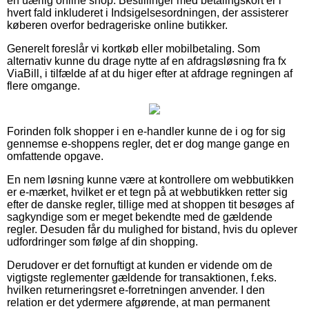
en uærlig online shop. Bestillinger med betalingskort er i
hvert fald inkluderet i Indsigelsesordningen, der assisterer
køberen overfor bedrageriske online butikker.
Generelt foreslår vi kortkøb eller mobilbetaling. Som
alternativ kunne du drage nytte af en afdragsløsning fra fx
ViaBill, i tilfælde af at du higer efter at afdrage regningen af
flere omgange.
Forinden folk shopper i en e-handler kunne de i og for sig
gennemse e-shoppens regler, det er dog mange gange en
omfattende opgave.
En nem løsning kunne være at kontrollere om webbutikken
er e-mærket, hvilket er et tegn på at webbutikken retter sig
efter de danske regler, tillige med at shoppen tit besøges af
sagkyndige som er meget bekendte med de gældende
regler. Desuden får du mulighed for bistand, hvis du oplever
udfordringer som følge af din shopping.
Derudover er det fornuftigt at kunden er vidende om de
vigtigste reglementer gældende for transaktionen, f.eks.
hvilken returneringsret e-forretningen anvender. I den
relation er det ydermere afgørende, at man permanent