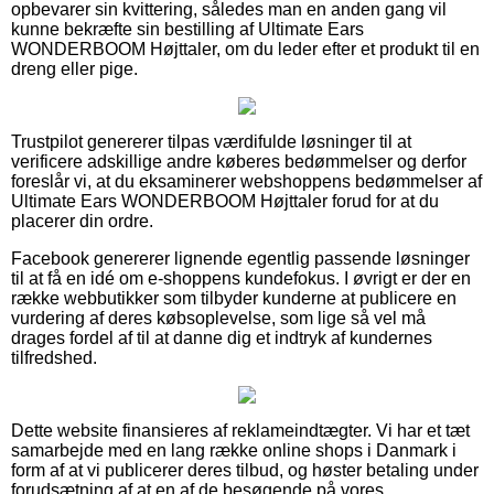
opbevarer sin kvittering, således man en anden gang vil
kunne bekræfte sin bestilling af Ultimate Ears
WONDERBOOM Højttaler, om du leder efter et produkt til en
dreng eller pige.
Trustpilot genererer tilpas værdifulde løsninger til at
verificere adskillige andre køberes bedømmelser og derfor
foreslår vi, at du eksaminerer webshoppens bedømmelser af
Ultimate Ears WONDERBOOM Højttaler forud for at du
placerer din ordre.
Facebook genererer lignende egentlig passende løsninger
til at få en idé om e-shoppens kundefokus. I øvrigt er der en
række webbutikker som tilbyder kunderne at publicere en
vurdering af deres købsoplevelse, som lige så vel må
drages fordel af til at danne dig et indtryk af kundernes
tilfredshed.
Dette website finansieres af reklameindtægter. Vi har et tæt
samarbejde med en lang række online shops i Danmark i
form af at vi publicerer deres tilbud, og høster betaling under
forudsætning af at en af de besøgende på vores