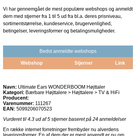
Vi har gennemgået de mest populære webshops og anmeldt
dem med stjerner fra 1 til 5 ud fra bl.a. deres prisniveau,
sortimentstørrelse, kundeservice, brugervenlighed,
betingelser, leveringsformer og betalingsmuligheder.
Bedst anmeldte webshops
Webshop
Stjerner
Link
Navn:
Ultimate Ears WONDERBOOM Højttaler
Kategori:
Bærbare Højttalere > Højttalere > TV & HiFi
Producent:
Varenummer:
111267
EAN:
5099206070523
Vurderet til
4.3
ud af 5 stjerner baseret på
24
anmeldelser
En række internet forretninger frembyder nu alverdens
leveringsformer. En af dem der er mest anvendt er nu om