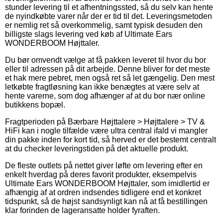
stunder levering til et afhentningssted, så du selv kan hente
de nyindkøbte varer når der er tid til det. Leveringsmetoden
er nemlig ret så overkommelig, samt typisk desuden den
billigste slags levering ved køb af Ultimate Ears
WONDERBOOM Højttaler.
Du bør omvendt vælge at få pakken leveret til hvor du bor
eller til adressen på dit arbejde. Denne bliver for det meste
et hak mere pebret, men også ret så let gængelig. Den mest
letkøbte fragtløsning kan ikke benægtes at være selv at
hente varerne, som dog afhænger af at du bor nær online
butikkens bopæl.
Fragtperioden på Bærbare Højttalere > Højttalere > TV &
HiFi kan i nogle tilfælde være ultra central ifald vi mangler
din pakke inden for kort tid, så herved er det bestemt centralt
at du checker leveringstiden på det aktuelle produkt.
De fleste outlets på nettet giver løfte om levering efter en
enkelt hverdag på deres favorit produkter, eksempelvis
Ultimate Ears WONDERBOOM Højttaler, som imidlertid er
afhængig af at ordren indsendes tidligere end et konkret
tidspunkt, så de højst sandsynligt kan nå at få bestillingen
klar forinden de lageransatte holder fyraften.