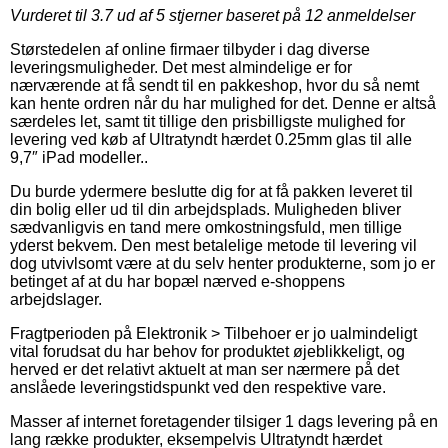
Vurderet til
3.7
ud af 5 stjerner baseret på
12
anmeldelser
Størstedelen af online firmaer tilbyder i dag diverse
leveringsmuligheder. Det mest almindelige er for
nærværende at få sendt til en pakkeshop, hvor du så nemt
kan hente ordren når du har mulighed for det. Denne er altså
særdeles let, samt tit tillige den prisbilligste mulighed for
levering ved køb af Ultratyndt hærdet 0.25mm glas til alle
9,7″ iPad modeller..
Du burde ydermere beslutte dig for at få pakken leveret til
din bolig eller ud til din arbejdsplads. Muligheden bliver
sædvanligvis en tand mere omkostningsfuld, men tillige
yderst bekvem. Den mest betalelige metode til levering vil
dog utvivlsomt være at du selv henter produkterne, som jo er
betinget af at du har bopæl nærved e-shoppens
arbejdslager.
Fragtperioden på Elektronik > Tilbehoer er jo ualmindeligt
vital forudsat du har behov for produktet øjeblikkeligt, og
herved er det relativt aktuelt at man ser nærmere på det
anslåede leveringstidspunkt ved den respektive vare.
Masser af internet foretagender tilsiger 1 dags levering på en
lang række produkter, eksempelvis Ultratyndt hærdet