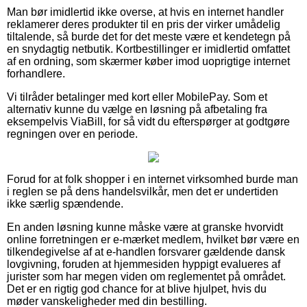
Man bør imidlertid ikke overse, at hvis en internet handler
reklamerer deres produkter til en pris der virker umådelig
tiltalende, så burde det for det meste være et kendetegn på
en snydagtig netbutik. Kortbestillinger er imidlertid omfattet
af en ordning, som skærmer køber imod uoprigtige internet
forhandlere.
Vi tilråder betalinger med kort eller MobilePay. Som et
alternativ kunne du vælge en løsning på afbetaling fra
eksempelvis ViaBill, for så vidt du efterspørger at godtgøre
regningen over en periode.
Forud for at folk shopper i en internet virksomhed burde man
i reglen se på dens handelsvilkår, men det er undertiden
ikke særlig spændende.
En anden løsning kunne måske være at granske hvorvidt
online forretningen er e-mærket medlem, hvilket bør være en
tilkendegivelse af at e-handlen forsvarer gældende dansk
lovgivning, foruden at hjemmesiden hyppigt evalueres af
jurister som har megen viden om reglementet på området.
Det er en rigtig god chance for at blive hjulpet, hvis du
møder vanskeligheder med din bestilling.