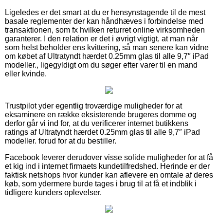
Ligeledes er det smart at du er hensynstagende til de mest
basale reglementer der kan håndhæves i forbindelse med
transaktionen, som fx hvilken returret online virksomheden
garanterer. I den relation er det i øvrigt vigtigt, at man når
som helst beholder ens kvittering, så man senere kan vidne
om købet af Ultratyndt hærdet 0.25mm glas til alle 9,7″ iPad
modeller., ligegyldigt om du søger efter varer til en mand
eller kvinde.
Trustpilot yder egentlig troværdige muligheder for at
eksaminere en række eksisterende brugeres domme og
derfor går vi ind for, at du verificerer internet butikkens
ratings af Ultratyndt hærdet 0.25mm glas til alle 9,7″ iPad
modeller. forud for at du bestiller.
Facebook leverer derudover visse solide muligheder for at få
et kig ind i internet firmaets kundetilfredshed. Herinde er der
faktisk netshops hvor kunder kan aflevere en omtale af deres
køb, som ydermere burde tages i brug til at få et indblik i
tidligere kunders oplevelser.