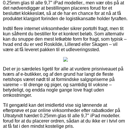
0.25mm glas til alle 9,7″ iPad modeller., men vær obs på at
det nødvendiggør at bestillingen placeres forud for et
besluttet klokkeslæt, så at de har en chance for at nå at få
produktet klargjort forinden de logistikansatte holder fyraften.
Indtil flere internet virksomheder sikrer portofri fragt, men tit
kun såfremt du bestiller for et konkret beløb. Som alternativ
kan du snuppe den mest letkøbte form for fragt, som typisk –
hvad end du er ved Roskilde, Lillerød eller Skagen – vil
være at få leveret pakken til et udleveringssted.
Det er jo særdeles ligetil for alle at vurdere prisniveauet på
tværs af e-butikker, og af den grund har langt de fleste
netshops været nødt til at formindske salgspriserne på
varerne – til drenge og piger, og samtidig til voksne –
betydeligt, og endda nogle gange love fragt uden
omkostninger.
Til gengæld kan det imidlertid vise sig lønnende at
efterprøve et par online virksomheder efter rabatkoder på
Ultratyndt hærdet 0.25mm glas til alle 9,7″ iPad modeller.
forud for at du placerer ordren, sådan at du ikke er i tvivl om
at få fat i den mindst kostelige pris.