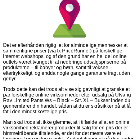
Det er efterhånden rigtig let for almindelige mennesker at
sammenligne priser (via fx PriceRunner) på forskellige
internet webshops, og af den grund har en hel del online
outlets været tvunget til at nedbringe udsalgspriserne på
produkterne – til babyer og børn, samt til voksne –
eftertrykkeligt, og endda nogle gange garantere fragt uden
gebyr.
Trods dette kan det trods alt vise sig gavnligt at granske et
par forskellige online virksomheder efter udsalg på Ulvang
Rav Limited Pants Ws – Black – Str. XL – Bukser inden du
gennemfører din handel, sådan at du er skråsikker på at få
fat i den mindst kostelige pris.
Man skal trods alt ikke glemme, at i tilfælde af at en online
virksomhed reklamerer produkter til salg for en pris der er
himmelråbende tiltalende, er det for det meste være et
faresignal om en fup e-butik. Kortbetalinger er på den anden