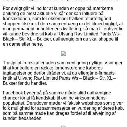
For øvrigt går vi ind for at kunden er oppe på mærkerne
omkring de mest aktuelle vilkår der kan influere på
transaktionen, som for eksempel hvilken returrettighed
shoppen tilsikrer. I den sammenhæng er det tilmed vigtigt, at
man permanent beholder ens kvittering, så man til enhver tid
vil kunne bevidne sit køb af Ulvang Rav Limited Pants Ws –
Black – Str. XL – Bukser, uafhængig om du skal shoppe til
en dame eller herre.
Trustpilot fremskaffer uden sammenligning nyttige løsninger
til at kontrollere en række forhenværende køberes
iagttagelser og derfor tilråder vi, at du eftergår e-firmaets
kritik af Ulvang Rav Limited Pants Ws – Black – Str. XL –
Bukser før du handler.
Facebook byder på på samme måde altid uafhængige
chancer for at få kendskab til online virksomhedens
popularitet. Derudover møder vi faktisk webshops som giver
folk mulighed for at sammensætte en vurdering af deres køb,
som på samme måde kan drages fordel af til afvejning af
kundetilfredsheden.