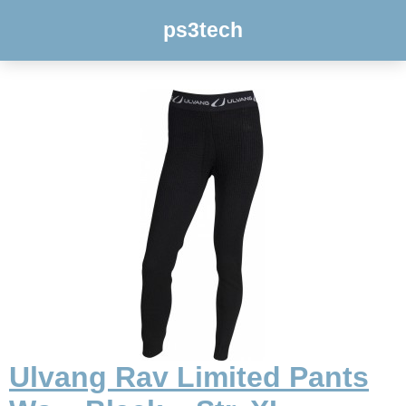
ps3tech
Ulvang Rav Limited Pants