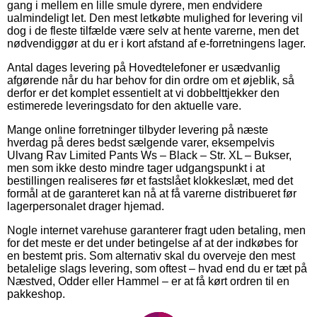
gang i mellem en lille smule dyrere, men endvidere
ualmindeligt let. Den mest letkøbte mulighed for levering vil
dog i de fleste tilfælde være selv at hente varerne, men det
nødvendiggør at du er i kort afstand af e-forretningens lager.
Antal dages levering på Hovedtelefoner er usædvanlig
afgørende når du har behov for din ordre om et øjeblik, så
derfor er det komplet essentielt at vi dobbelttjekker den
estimerede leveringsdato for den aktuelle vare.
Mange online forretninger tilbyder levering på næste
hverdag på deres bedst sælgende varer, eksempelvis
Ulvang Rav Limited Pants Ws – Black – Str. XL – Bukser,
men som ikke desto mindre tager udgangspunkt i at
bestillingen realiseres før et fastslået klokkeslæt, med det
formål at de garanteret kan nå at få varerne distribueret før
lagerpersonalet drager hjemad.
Nogle internet varehuse garanterer fragt uden betaling, men
for det meste er det under betingelse af at der indkøbes for
en bestemt pris. Som alternativ skal du overveje den mest
betalelige slags levering, som oftest – hvad end du er tæt på
Næstved, Odder eller Hammel – er at få kørt ordren til en
pakkeshop.