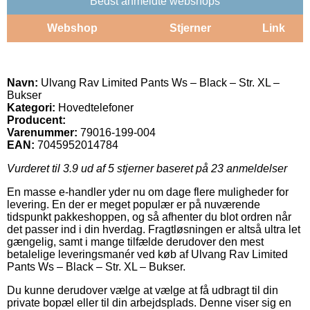
Bedst anmeldte webshops
Webshop
Stjerner
Link
Navn:
Ulvang Rav Limited Pants Ws – Black – Str. XL –
Bukser
Kategori:
Hovedtelefoner
Producent:
Varenummer:
79016-199-004
EAN:
7045952014784
Vurderet til
3.9
ud af 5 stjerner baseret på
23
anmeldelser
En masse e-handler yder nu om dage flere muligheder for
levering. En der er meget populær er på nuværende
tidspunkt pakkeshoppen, og så afhenter du blot ordren når
det passer ind i din hverdag. Fragtløsningen er altså ultra let
gængelig, samt i mange tilfælde derudover den mest
betalelige leveringsmanér ved køb af Ulvang Rav Limited
Pants Ws – Black – Str. XL – Bukser.
Du kunne derudover vælge at vælge at få udbragt til din
private bopæl eller til din arbejdsplads. Denne viser sig en