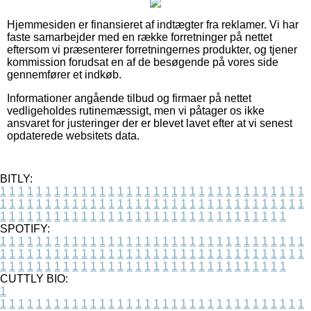
Hjemmesiden er finansieret af indtægter fra reklamer. Vi har
faste samarbejder med en række forretninger på nettet
eftersom vi præsenterer forretningernes produkter, og tjener
kommission forudsat en af de besøgende på vores side
gennemfører et indkøb.
Informationer angående tilbud og firmaer på nettet
vedligeholdes rutinemæssigt, men vi påtager os ikke
ansvaret for justeringer der er blevet lavet efter at vi senest
opdaterede websitets data.
BITLY:
1
1
1
1
1
1
1
1
1
1
1
1
1
1
1
1
1
1
1
1
1
1
1
1
1
1
1
1
1
1
1
1
1
1
1
1
1
1
1
1
1
1
1
1
1
1
1
1
1
1
1
1
1
1
1
1
1
1
1
1
1
1
1
1
1
1
1
1
1
1
1
1
1
1
1
1
1
1
1
1
1
1
1
1
1
1
1
1
1
1
1
1
1
1
1
1
1
1
1
1
SPOTIFY:
1
1
1
1
1
1
1
1
1
1
1
1
1
1
1
1
1
1
1
1
1
1
1
1
1
1
1
1
1
1
1
1
1
1
1
1
1
1
1
1
1
1
1
1
1
1
1
1
1
1
1
1
1
1
1
1
1
1
1
1
1
1
1
1
1
1
1
1
1
1
1
1
1
1
1
1
1
1
1
1
1
1
1
1
1
1
1
1
1
1
1
1
1
1
1
1
1
1
1
1
CUTTLY BIO:
1
1
1
1
1
1
1
1
1
1
1
1
1
1
1
1
1
1
1
1
1
1
1
1
1
1
1
1
1
1
1
1
1
1
1