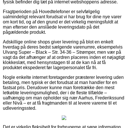
fysisk befinder dig tæt på internet webshoppens adresse.
Fragtperioden på Hovedtelefoner er selvfølgelig
ualmindeligt relevant forudsat vi har brug for dine nye varer
om kort tid, og af den grund er det virkelig meningsfuldt at
man efterser den anslåede leveringsdato på det
pågældende produkt.
Adskillige online shops giver levering på blot en enkelt
hverdag på deres bedst sælgende varenumre, eksempelvis
Ulvang Super – Black – Str. 34-36 – Strømper, men vær på
vagt da det afhænger af at ordren placeres inden et nøjagtigt
klokkeslæt, med hensynstagen til at de kan nå at få
produktet ekspederet før lagerpersonalet får fri.
Nogle enkelte internet foretagender præsterer levering uden
betaling, men typisk er det forudsat at man handler for en
fastsat pris. Derudover kunne man foretrække den mest
letkøbte leveringsmulighed, der i de fleste tilfælde –
uafhængig om man opholder sig nær Aarhus, Frederikssund
eller Nivå – er at få fragtmanden til at levere varerne til et
udleveringssted.
Det er virkelig fleksibelt for forbrugerne at søge information