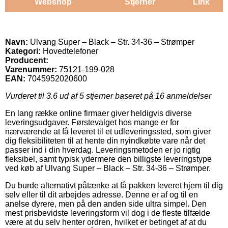
Webshop
Stjerner
Link
Navn:
Ulvang Super – Black – Str. 34-36 – Strømper
Kategori:
Hovedtelefoner
Producent:
Varenummer:
75121-199-028
EAN:
7045952020600
Vurderet til
3.6
ud af 5 stjerner baseret på
16
anmeldelser
En lang række online firmaer giver heldigvis diverse
leveringsudgaver. Førstevalget hos mange er for
nærværende at få leveret til et udleveringssted, som giver
dig fleksibiliteten til at hente din nyindkøbte vare når det
passer ind i din hverdag. Leveringsmetoden er jo rigtig
fleksibel, samt typisk ydermere den billigste leveringstype
ved køb af Ulvang Super – Black – Str. 34-36 – Strømper.
Du burde alternativt påtænke at få pakken leveret hjem til dig
selv eller til dit arbejdes adresse. Denne er af og til en
anelse dyrere, men på den anden side ultra simpel. Den
mest prisbevidste leveringsform vil dog i de fleste tilfælde
være at du selv henter ordren, hvilket er betinget af at du