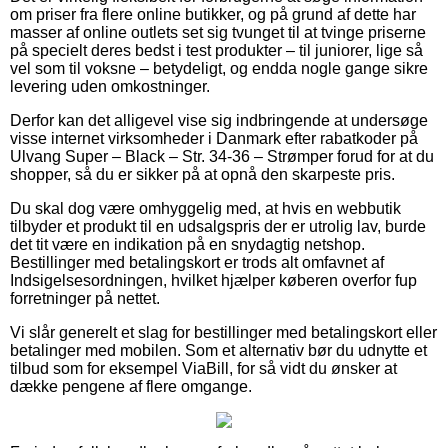
om priser fra flere online butikker, og på grund af dette har
masser af online outlets set sig tvunget til at tvinge priserne
på specielt deres bedst i test produkter – til juniorer, lige så
vel som til voksne – betydeligt, og endda nogle gange sikre
levering uden omkostninger.
Derfor kan det alligevel vise sig indbringende at undersøge
visse internet virksomheder i Danmark efter rabatkoder på
Ulvang Super – Black – Str. 34-36 – Strømper forud for at du
shopper, så du er sikker på at opnå den skarpeste pris.
Du skal dog være omhyggelig med, at hvis en webbutik
tilbyder et produkt til en udsalgspris der er utrolig lav, burde
det tit være en indikation på en snydagtig netshop.
Bestillinger med betalingskort er trods alt omfavnet af
Indsigelsesordningen, hvilket hjælper køberen overfor fup
forretninger på nettet.
Vi slår generelt et slag for bestillinger med betalingskort eller
betalinger med mobilen. Som et alternativ bør du udnytte et
tilbud som for eksempel ViaBill, for så vidt du ønsker at
dække pengene af flere omgange.