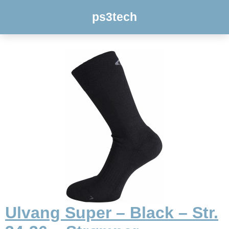
ps3tech
Ulvang Super – Black – Str.