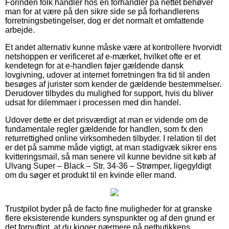
Forinden folk handler hos en forhandler på nettet behøver
man for at være på den sikre side se på forhandlerens
forretningsbetingelser, dog er det normalt et omfattende
arbejde.
Et andet alternativ kunne måske være at kontrollere hvorvidt
netshoppen er verificeret af e-mærket, hvilket ofte er et
kendetegn for at e-handlen føjer gældende dansk
lovgivning, udover at internet forretningen fra tid til anden
besøges af jurister som kender de gældende bestemmelser.
Derudover tilbydes du mulighed for support, hvis du bliver
udsat for dilemmaer i processen med din handel.
Udover dette er det prisværdigt at man er vidende om de
fundamentale regler gældende for handlen, som fx den
returrettighed online virksomheden tilbyder. I relation til det
er det på samme måde vigtigt, at man stadigvæk sikrer ens
kvitteringsmail, så man senere vil kunne bevidne sit køb af
Ulvang Super – Black – Str. 34-36 – Strømper, ligegyldigt
om du søger et produkt til en kvinde eller mand.
Trustpilot byder på de facto fine muligheder for at granske
flere eksisterende kunders synspunkter og af den grund er
det fornuftigt, at du kigger nærmere på netbutikkens