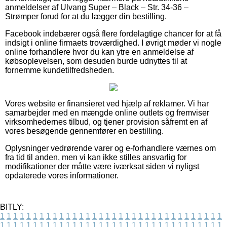
anmeldelser af Ulvang Super – Black – Str. 34-36 –
Strømper forud for at du lægger din bestilling.
Facebook indebærer også flere fordelagtige chancer for at få
indsigt i online firmaets troværdighed. I øvrigt møder vi nogle
online forhandlere hvor du kan ytre en anmeldelse af
købsoplevelsen, som desuden burde udnyttes til at
fornemme kundetilfredsheden.
Vores website er finansieret ved hjælp af reklamer. Vi har
samarbejder med en mængde online outlets og fremviser
virksomhedernes tilbud, og tjener provision såfremt en af
vores besøgende gennemfører en bestilling.
Oplysninger vedrørende varer og e-forhandlere værnes om
fra tid til anden, men vi kan ikke stilles ansvarlig for
modifikationer der måtte være iværksat siden vi nyligst
opdaterede vores informationer.
BITLY:
1
1
1
1
1
1
1
1
1
1
1
1
1
1
1
1
1
1
1
1
1
1
1
1
1
1
1
1
1
1
1
1
1
1
1
1
1
1
1
1
1
1
1
1
1
1
1
1
1
1
1
1
1
1
1
1
1
1
1
1
1
1
1
1
1
1
1
1