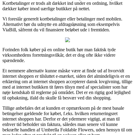
Kortbetalinger er trods alt dækket ind under en ordning, hvilket
dækker køber imod uærlige butikker på nettet.
Vi foreslår generelt kortbetalinger eller betalinger med mobilen.
Alternativt bør du udnytte en afdragsløsning som eksempelvis
ViaBill, såfremt du vil finansiere beløbet ude i fremtiden.
Forinden folk køber på en online butik bør man faktisk tyde
virksomhedens forretningsvilkår, det er dog ofte ikke videre
spændende.
Et nemmere alternativ kunne måske være at finde ud af hvorvidt
internet shoppen er tilsluttet e-mærket, siden det almindeligvis er en
erklæring om at internet shoppen accepterer dansk lovgivning, tillige
med at internet butikken tit føres tilsyn med af specialister som har
nøje kendskab til reglerne på området. Det er en rigtig god lejlighed
til opbakning, ifald du skulle få besvær ved din shopping.
Tillige anbefales det at kunden er opmærksom på de mest basale
betingelser gældende for købet, f.eks. hvilken returneringsret
internet shoppen har. Derfor er det ydermere vigtigt, at man til
enhver tid beholder sin faktura, således man senere vil kunne
bekræfte handlen af Umbrella Foldable Flowers, uden hensyn til om