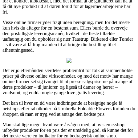
for et konkret klokkeslæt, med det formål at de garanteret kan nå at
få dit nye produkt ud af døren forud for at lagermedarbejderne har
fri.
Visse online firmaer yder fragt uden beregning, men for det meste
kun hvis du aftager for en bestemt sum. Ellers burde du overveje
den prisbilligste leveringsmanér, hvilket i de fleste tilfælde –
uafhængig om du opholder sig nær Taastrup, Birkerød eller Tønder
– vil være at få fragtmanden til at bringe din bestilling til et
afhentningssted.
Det er jo efterhånden særdeles problemfrit for folk at sammenholde
priser på diverse online virksomheder, og med det motiv har mange
online firmaer set sig tvunget til at presse salgspriserne på mange af
deres produkter – til juniorer, og ligeså til damer og herrer –
voldsomt, og endda nogle gange love gratis levering.
Det kan til hver en tid være indbringende at besigtige nogle få
netshops efter rabatkoder på Umbrella Foldable Flowers forinden du
shopper, så man er tryg ved at antage den bedste pris.
Man skal lige meget hvad være årvågen med, at hvis en e-shop
udbyder produkter for en pris der er umådelig god, så kunne det for
det meste være en indikator for en bedragerisk online shop.