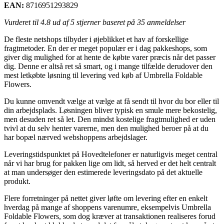
EAN:
8716951293829
Vurderet til
4.8
ud af 5 stjerner baseret på
35
anmeldelser
De fleste netshops tilbyder i øjeblikket et hav af forskellige
fragtmetoder. En der er meget populær er i dag pakkeshops, som
giver dig mulighed for at hente de købte varer præcis når det passer
dig. Denne er altså ret så smart, og i mange tilfælde derudover den
mest letkøbte løsning til levering ved køb af Umbrella Foldable
Flowers.
Du kunne omvendt vælge at vælge at få sendt til hvor du bor eller til
din arbejdsplads. Løsningen bliver typisk en smule mere bekostelig,
men desuden ret så let. Den mindst kostelige fragtmulighed er uden
tvivl at du selv henter varerne, men den mulighed beroer på at du
har bopæl nærved webshoppens arbejdslager.
Leveringstidspunktet på Hovedtelefoner er naturligvis meget central
når vi har brug for pakken lige om lidt, så herved er det helt centralt
at man undersøger den estimerede leveringsdato på det aktuelle
produkt.
Flere forretninger på nettet giver løfte om levering efter en enkelt
hverdag på mange af shoppens varenumre, eksempelvis Umbrella
Foldable Flowers, som dog kræver at transaktionen realiseres forud