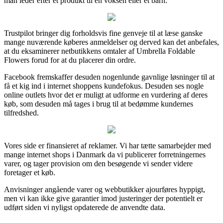
man leder efter et produkt til en voksen eller et barn.
Trustpilot bringer dig forholdsvis fine genveje til at læse ganske
mange nuværende køberes anmeldelser og derved kan det anbefales,
at du eksaminerer netbutikkens omtaler af Umbrella Foldable
Flowers forud for at du placerer din ordre.
Facebook fremskaffer desuden nogenlunde gavnlige løsninger til at
få et kig ind i internet shoppens kundefokus. Desuden ses nogle
online outlets hvor det er muligt at udforme en vurdering af deres
køb, som desuden må tages i brug til at bedømme kundernes
tilfredshed.
Vores side er finansieret af reklamer. Vi har tætte samarbejder med
mange internet shops i Danmark da vi publicerer forretningernes
varer, og tager provision om den besøgende vi sender videre
foretager et køb.
Anvisninger angående varer og webbutikker ajourføres hyppigt,
men vi kan ikke give garantier imod justeringer der potentielt er
udført siden vi nyligst opdaterede de anvendte data.