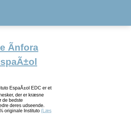
e Ãnfora
EspaÃ±ol
tituto EspaÃ±ol EDC er et
nnesker, der er kræsne
r de bedste
bedre deres udseende.
 originale Instituto
(Læs