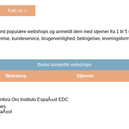
Køb nu »
t populære webshops og anmeldt dem med stjerner fra 1 til 5 ud
rrelse, kundeservice, brugervenlighed, betingelser, leveringsfor
Bedst anmeldte webshops
Webshop
Stjerner
nfora Oro Instituto EspaÃ±ol EDC
mes
paÃ±ol
7