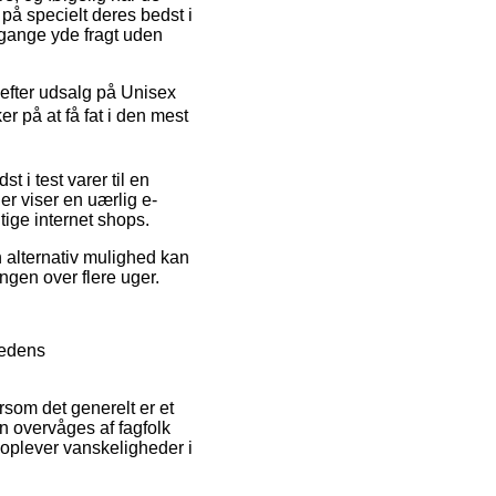
 på specielt deres bedst i
 gange yde fragt uden
t efter udsalg på Unisex
 på at få fat i den mest
 i test varer til en
er viser en uærlig e-
gtige internet shops.
 alternativ mulighed kan
lingen over flere uger.
hedens
rsom det generelt er et
en overvåges af fagfolk
u oplever vanskeligheder i