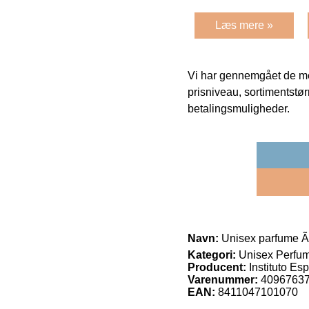
Læs mere »
Vi har gennemgået de mes
prisniveau, sortimentstø
betalingsmuligheder.
Navn:
Unisex parfume Ã
Kategori:
Unisex Perfu
Producent:
Instituto Es
Varenummer:
4096763
EAN:
8411047101070