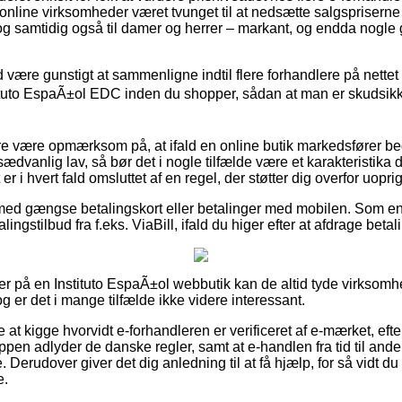
 online virksomheder været tvunget til at nedsætte salgspriserne
, og samtidig også til damer og herrer – markant, og endda nogle
id være gunstigt at sammenligne indtil flere forhandlere på nette
ituto EspaÃ±ol EDC inden du shopper, sådan at man er skudsikker
 være opmærksom på, at ifald en online butik markedsfører bedst
ædvanlig lav, så bør det i nogle tilfælde være et karakteristika d
r i hvert fald omsluttet af en regel, der støtter dig overfor uopri
 med gængse betalingskort eller betalinger med mobilen. Som en
lingstilbud fra f.eks. ViaBill, ifald du higer efter at afdrage beta
er på en Instituto EspaÃ±ol webbutik kan de altid tyde virksom
og er det i mange tilfælde ikke videre interessant.
t kigge hvorvidt e-forhandleren er verificeret af e-mærket, efte
oppen adlyder de danske regler, samt at e-handlen fra tid til and
. Derudover giver det dig anledning til at få hjælp, for så vidt d
e.