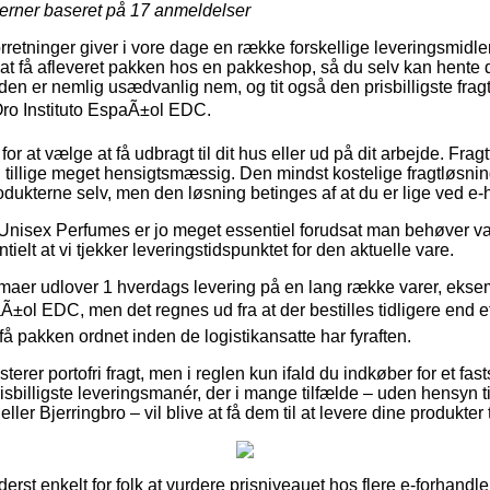
jerner baseret på
17
anmeldelser
forretninger giver i vore dage en række forskellige leveringsmidle
 at få afleveret pakken hos en pakkeshop, så du selv kan hente 
den er nemlig usædvanlig nem, og tit også den prisbilligste frag
Oro Instituto EspaÃ±ol EDC.
or at vælge at få udbragt til dit hus eller ud på dit arbejde. Fra
tillige meget hensigtsmæssig. Den mindst kostelige fragtløsning 
odukterne selv, men den løsning betinges af at du er lige ved e-
Unisex Perfumes er jo meget essentiel forudsat man behøver va
ielt at vi tjekker leveringstidspunktet for den aktuelle vare.
irmaer udlover 1 hverdags levering på en lang række varer, eks
aÃ±ol EDC, men det regnes ud fra at der bestilles tidligere end e
 få pakken ordnet inden de logistikansatte har fyraften.
terer portofri fragt, men i reglen kun ifald du indkøber for et fa
billigste leveringsmanér, der i mange tilfælde – uden hensyn t
ler Bjerringbro – vil blive at få dem til at levere dine produkter
derst enkelt for folk at vurdere prisniveauet hos flere e-forhandle