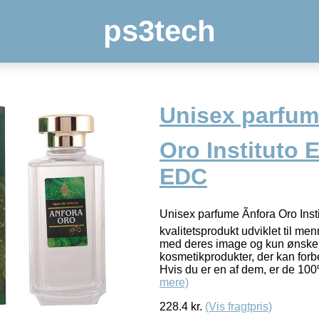
ps3tech
Unisex parfum
Oro Instituto 
EDC
Unisex parfume Ãnfora Oro Ins
kvalitetsprodukt udviklet til me
med deres image og kun ønske
kosmetikprodukter, der kan for
Hvis du er en af dem, er de 100%
mere)
228.4
kr.
(Vis fragtpris)