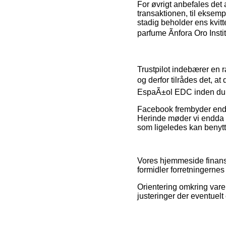
For øvrigt anbefales det
transaktionen, til eksempe
stadig beholder ens kvit
parfume Ãnfora Oro Inst
Trustpilot indebærer en 
og derfor tilrådes det, 
EspaÃ±ol EDC inden du 
Facebook frembyder endvi
Herinde møder vi endda 
som ligeledes kan benytte
Vores hjemmeside finans
formidler forretningernes
Orientering omkring vare
justeringer der eventuelt 