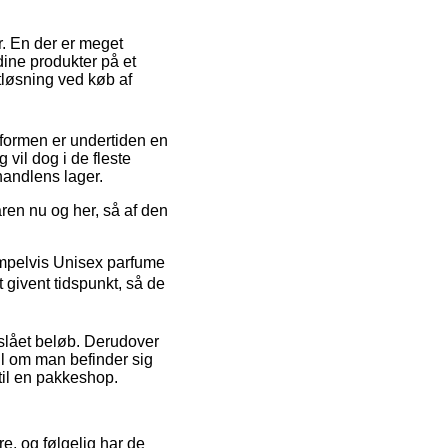
r. En der er meget
dine produkter på et
tløsning ved køb af
gtformen er undertiden en
vil dog i de fleste
handlens lager.
ren nu og her, så af den
empelvis Unisex parfume
t givent tidspunkt, så de
stslået beløb. Derudover
il om man befinder sig
 til en pakkeshop.
re, og følgelig har de