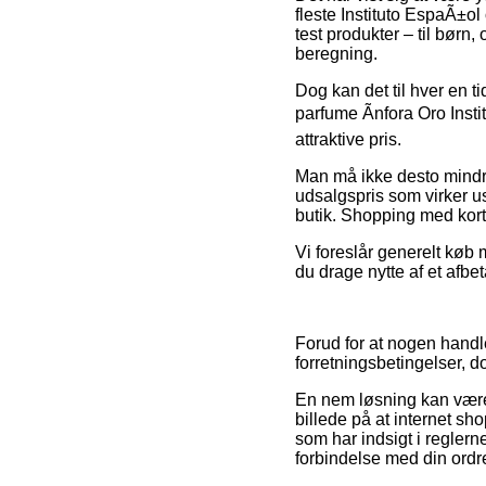
fleste Instituto EspaÃ±ol
test produkter – til børn
beregning.
Dog kan det til hver en t
parfume Ãnfora Oro Inst
attraktive pris.
Man må ikke desto mindre
udsalgspris som virker us
butik. Shopping med kort e
Vi foreslår generelt køb
du drage nytte af et afbeta
Forud for at nogen handl
forretningsbetingelser, d
En nem løsning kan være a
billede på at internet sh
som har indsigt i reglerne
forbindelse med din ordr