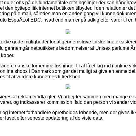
 at du er obs på de fundamentale retningslinjer der kan håndhæv
l den byttepolitik internet butikken tilbyder. I den relation er det
tering på e-mail, således man en anden gang vil kunne dokumen
ituto EspaÃ±ol EDC, hvad end man er på udkig efter varer til en 
række gode muligheder for at gennemstøve forskellige eksistere
at du gennemgår netbutikkens bedømmelser af Unisex parfume Ãnf
køber.
dere ganske fornemme løsninger til at få et kig ind i online 
online shops i Danmark som gør det muligt at give en anmeldel
s til at vurdere kundernes tilfredshed.
ieres af reklameindtægter. Vi arbejder sammen med mange e-s
 varer, og indkasserer kommission ifald den person vi sender vid
r og internet forhandlere opretholdes løbende, men der gives ik
er lavet efter seneste opdatering af de viste data.