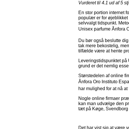
Vurderet til
4.1
ud af 5 st
En stor portion internet 
populær er for øjeblikket
selvvalgt tidspunkt. Meto
Unisex parfume Ãnfora 
Du bør også beslutte dig f
tak mere bekostelig, men 
tilfælde være at hente pr
Leveringstidspunktet på 
grund er det nemlig essent
Størstedelen af online f
Ãnfora Oro Instituto Esp
har mulighed for at nå at
Nogle online firmaer præs
kan man udvælge den pris
tæt på Køge, Svendborg el
Det har vist sig at være y