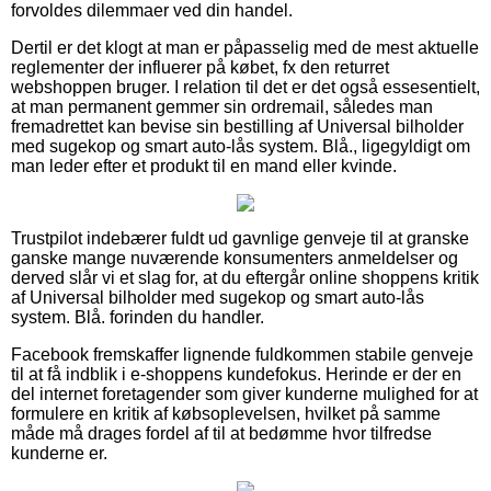
forvoldes dilemmaer ved din handel.
Dertil er det klogt at man er påpasselig med de mest aktuelle
reglementer der influerer på købet, fx den returret
webshoppen bruger. I relation til det er det også essesentielt,
at man permanent gemmer sin ordremail, således man
fremadrettet kan bevise sin bestilling af Universal bilholder
med sugekop og smart auto-lås system. Blå., ligegyldigt om
man leder efter et produkt til en mand eller kvinde.
Trustpilot indebærer fuldt ud gavnlige genveje til at granske
ganske mange nuværende konsumenters anmeldelser og
derved slår vi et slag for, at du eftergår online shoppens kritik
af Universal bilholder med sugekop og smart auto-lås
system. Blå. forinden du handler.
Facebook fremskaffer lignende fuldkommen stabile genveje
til at få indblik i e-shoppens kundefokus. Herinde er der en
del internet foretagender som giver kunderne mulighed for at
formulere en kritik af købsoplevelsen, hvilket på samme
måde må drages fordel af til at bedømme hvor tilfredse
kunderne er.