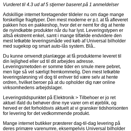
Vurderet til
4.3
ud af 5 stjerner baseret på
1
anmeldelser
Adskillige internet foretagender tildeler nu om dage mange
forskellige fragttyper. Den mest moderne er p.t. at få afleveret
pakken hos en pakkeshop, hvor det er nemt for dig at hente
de nyindkøbte produkter når du har lyst. Leveringstypen er
altså ekstremt enkel, samt i mange tilfælde endvidere den
mest letkøbte leveringsmåde ved køb af Universal bilholder
med sugekop og smart auto-lås system. Blå..
Du kunne omvendt planlægge at få produkterne leveret til
din lejlighed eller ud til dit arbejdes adresse.
Leveringsmetoden er somme tider en smule mere pebret,
men lige så vel særligt fremkommelig. Den mest letkøbte
leveringsløsning vil dog til enhver tid være selv at hente
ordren, hvilket beroer på at du opholder dig nær online
virksomhedens arbejdslager.
Leveringstidspunktet på Elektronik > Tilbehoer er jo ret
aktuel ifald du behøver dine nye varer om et øjeblik, og
herved er det forholdsvis aktuelt at vi gransker tidshorisonten
for levering for det vedkommende produkt.
Mange internet butikker præsterer dag-til-dag levering på
deres primære varenumre, eksempelvis Universal bilholder