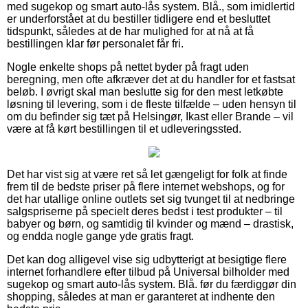
med sugekop og smart auto-lås system. Blå., som imidlertid
er underforstået at du bestiller tidligere end et besluttet
tidspunkt, således at de har mulighed for at nå at få
bestillingen klar før personalet får fri.
Nogle enkelte shops på nettet byder på fragt uden
beregning, men ofte afkræver det at du handler for et fastsat
beløb. I øvrigt skal man beslutte sig for den mest letkøbte
løsning til levering, som i de fleste tilfælde – uden hensyn til
om du befinder sig tæt på Helsingør, Ikast eller Brande – vil
være at få kørt bestillingen til et udleveringssted.
Det har vist sig at være ret så let gængeligt for folk at finde
frem til de bedste priser på flere internet webshops, og for
det har utallige online outlets set sig tvunget til at nedbringe
salgspriserne på specielt deres bedst i test produkter – til
babyer og børn, og samtidig til kvinder og mænd – drastisk,
og endda nogle gange yde gratis fragt.
Det kan dog alligevel vise sig udbytterigt at besigtige flere
internet forhandlere efter tilbud på Universal bilholder med
sugekop og smart auto-lås system. Blå. før du færdiggør din
shopping, således at man er garanteret at indhente den