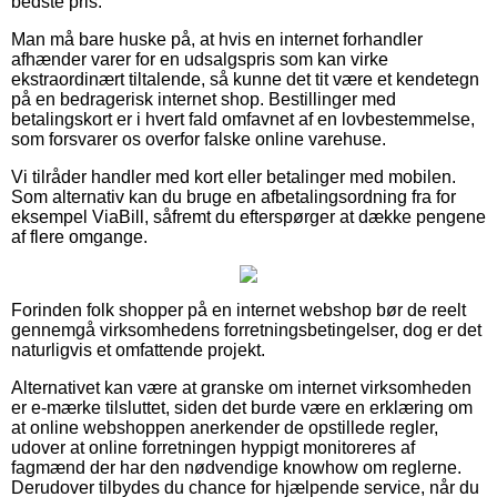
bedste pris.
Man må bare huske på, at hvis en internet forhandler
afhænder varer for en udsalgspris som kan virke
ekstraordinært tiltalende, så kunne det tit være et kendetegn
på en bedragerisk internet shop. Bestillinger med
betalingskort er i hvert fald omfavnet af en lovbestemmelse,
som forsvarer os overfor falske online varehuse.
Vi tilråder handler med kort eller betalinger med mobilen.
Som alternativ kan du bruge en afbetalingsordning fra for
eksempel ViaBill, såfremt du efterspørger at dække pengene
af flere omgange.
Forinden folk shopper på en internet webshop bør de reelt
gennemgå virksomhedens forretningsbetingelser, dog er det
naturligvis et omfattende projekt.
Alternativet kan være at granske om internet virksomheden
er e-mærke tilsluttet, siden det burde være en erklæring om
at online webshoppen anerkender de opstillede regler,
udover at online forretningen hyppigt monitoreres af
fagmænd der har den nødvendige knowhow om reglerne.
Derudover tilbydes du chance for hjælpende service, når du