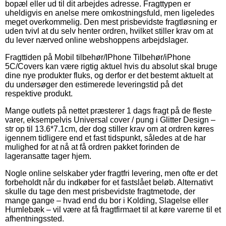
bopæl eller ud til dit arbejdes adresse. Fragttypen er
uheldigvis en anelse mere omkostningsfuld, men ligeledes
meget overkommelig. Den mest prisbevidste fragtløsning er
uden tvivl at du selv henter ordren, hvilket stiller krav om at
du lever nærved online webshoppens arbejdslager.
Fragttiden på Mobil tilbehør/IPhone Tilbehør/iPhone
5C/Covers kan være rigtig aktuel hvis du absolut skal bruge
dine nye produkter fluks, og derfor er det bestemt aktuelt at
du undersøger den estimerede leveringstid på det
respektive produkt.
Mange outlets på nettet præsterer 1 dags fragt på de fleste
varer, eksempelvis Universal cover / pung i Glitter Design –
str op til 13.6*7.1cm, der dog stiller krav om at ordren køres
igennem tidligere end et fast tidspunkt, således at de har
mulighed for at nå at få ordren pakket forinden de
lageransatte tager hjem.
Nogle online selskaber yder fragtfri levering, men ofte er det
forbeholdt når du indkøber for et fastslået beløb. Alternativt
skulle du tage den mest prisbevidste fragtmetode, der
mange gange – hvad end du bor i Kolding, Slagelse eller
Humlebæk – vil være at få fragtfirmaet til at køre varerne til et
afhentningssted.