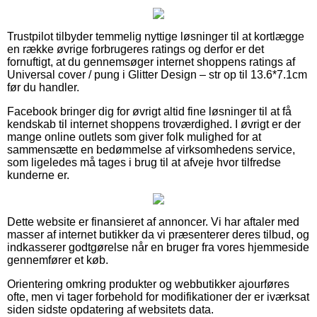
Trustpilot tilbyder temmelig nyttige løsninger til at kortlægge
en række øvrige forbrugeres ratings og derfor er det
fornuftigt, at du gennemsøger internet shoppens ratings af
Universal cover / pung i Glitter Design – str op til 13.6*7.1cm
før du handler.
Facebook bringer dig for øvrigt altid fine løsninger til at få
kendskab til internet shoppens troværdighed. I øvrigt er der
mange online outlets som giver folk mulighed for at
sammensætte en bedømmelse af virksomhedens service,
som ligeledes må tages i brug til at afveje hvor tilfredse
kunderne er.
Dette website er finansieret af annoncer. Vi har aftaler med
masser af internet butikker da vi præsenterer deres tilbud, og
indkasserer godtgørelse når en bruger fra vores hjemmeside
gennemfører et køb.
Orientering omkring produkter og webbutikker ajourføres
ofte, men vi tager forbehold for modifikationer der er iværksat
siden sidste opdatering af websitets data.