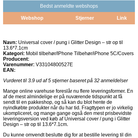
Bedst anmeldte webshops
Webshop
Stjerner
Link
Navn:
Universal cover / pung i Glitter Design – str op til
13.6*7.1cm
Kategori:
Mobil tilbehør/IPhone Tilbehør/iPhone 5C/Covers
Producent:
Varenummer:
V33104800527E
EAN:
Vurderet til
3.9
ud af 5 stjerner baseret på
32
anmeldelser
Mange online varehuse foreslår nu flere leveringsformer. En
af de mest almindelige er på nuværende tidspunkt at få
sendt til en pakkeshop, og så kan du blot hente de
nyindkøbte produkter når du har tid. Fragttypen er jo virkelig
ukompliceret, og mange gange også den mest prisbevidste
leveringsversion ved køb af Universal cover / pung i Glitter
Design – str op til 13.6*7.1cm.
Du kunne omvendt beslutte dig for at bestille levering til din