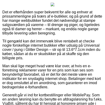
Det er efterhånden super bekvemt for alle og enhver at
prissammenligne på tværs af e-butikker, og på grund af dette
har mange webbutikker fundet det nødvendigt at stampe
salgsværdien på varerne – til drenge og piger, og ligeledes
også til damer og herrer – markant, og endda nogle gange
tilbyde levering uden beregning.
Til gengæld kan det immervæk blive rentabelt at checke
nogle forskellige internet butikker efter udsalg på Universal
cover / pung i Glitter Design – str op til 13.6*7.1cm inden du
køber, sådan at du er skudsikker på at skaffe sig den
billigste pris.
Man skal lige meget hvad være klar over, at hvis en e-
forretning reklamerer varer for en pris som kan ses som
besynderligt favorabel, så er det for det meste være en
indikator for en snydagtig internet shop. Betalinger med kort
er dog omsluttet af en anordning, som garanterer en imod
bedrageriske e-forhandlere.
Generelt går vi ind for kortbestillinger eller MobilePay. Som
en anden løsning kan du benytte en afdragsløsning fra f.eks.
ViaBill, såfremt du har til hensigt at honorere prisen ude i