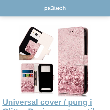
ps3tech
Universal cover / pung i