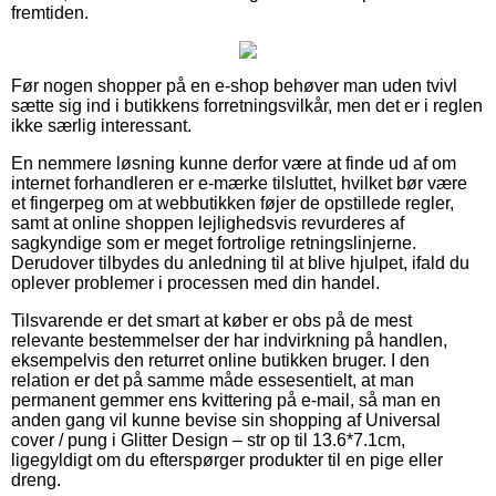
fremtiden.
Før nogen shopper på en e-shop behøver man uden tvivl
sætte sig ind i butikkens forretningsvilkår, men det er i reglen
ikke særlig interessant.
En nemmere løsning kunne derfor være at finde ud af om
internet forhandleren er e-mærke tilsluttet, hvilket bør være
et fingerpeg om at webbutikken føjer de opstillede regler,
samt at online shoppen lejlighedsvis revurderes af
sagkyndige som er meget fortrolige retningslinjerne.
Derudover tilbydes du anledning til at blive hjulpet, ifald du
oplever problemer i processen med din handel.
Tilsvarende er det smart at køber er obs på de mest
relevante bestemmelser der har indvirkning på handlen,
eksempelvis den returret online butikken bruger. I den
relation er det på samme måde essesentielt, at man
permanent gemmer ens kvittering på e-mail, så man en
anden gang vil kunne bevise sin shopping af Universal
cover / pung i Glitter Design – str op til 13.6*7.1cm,
ligegyldigt om du efterspørger produkter til en pige eller
dreng.