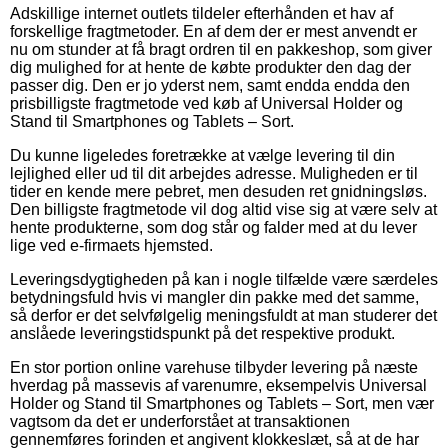
Adskillige internet outlets tildeler efterhånden et hav af
forskellige fragtmetoder. En af dem der er mest anvendt er
nu om stunder at få bragt ordren til en pakkeshop, som giver
dig mulighed for at hente de købte produkter den dag der
passer dig. Den er jo yderst nem, samt endda endda den
prisbilligste fragtmetode ved køb af Universal Holder og
Stand til Smartphones og Tablets – Sort.
Du kunne ligeledes foretrække at vælge levering til din
lejlighed eller ud til dit arbejdes adresse. Muligheden er til
tider en kende mere pebret, men desuden ret gnidningsløs.
Den billigste fragtmetode vil dog altid vise sig at være selv at
hente produkterne, som dog står og falder med at du lever
lige ved e-firmaets hjemsted.
Leveringsdygtigheden på kan i nogle tilfælde være særdeles
betydningsfuld hvis vi mangler din pakke med det samme,
så derfor er det selvfølgelig meningsfuldt at man studerer det
anslåede leveringstidspunkt på det respektive produkt.
En stor portion online varehuse tilbyder levering på næste
hverdag på massevis af varenumre, eksempelvis Universal
Holder og Stand til Smartphones og Tablets – Sort, men vær
vagtsom da det er underforstået at transaktionen
gennemføres forinden et angivent klokkeslæt, så at de har