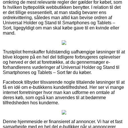
omkring de mest relevante regler der gælder for købet, som
fx hvilken byttepolitik webbutikken benytter. I relation til det
er det tillige essesentielt, at man stadig bevarer ens
ordrekvittering, således man altid kan bevise ordren af
Universal Holder og Stand til Smartphones og Tablets –
Sort, ligegyldigt om man skal købe gave til en kvinde eller
mand.
Trustpilot fremskaffer fuldstændig uafhængige løsninger til at
blive klogere på en hel del tidligere forbrugeres oplevelser
og herved er det at foretrække, at du gennemsøger e-
forhandlerens vurderinger af Universal Holder og Stand til
Smartphones og Tablets – Sort før du køber.
Facebook tilbyder tilsvarende nogle tiltalende løsninger til at
få en idé om e-butikkens kundetilfredshed. Her ser vi mange
internet forretninger hvor man kan udforme en omtale af
deres køb, som også kan anvendes til at bedømme
tilfredsheden hos kunderne.
Denne hjemmeside er finansieret af annoncer. Vi har et fast
samarbejde med en hel del e-butikker når vi annoncerer