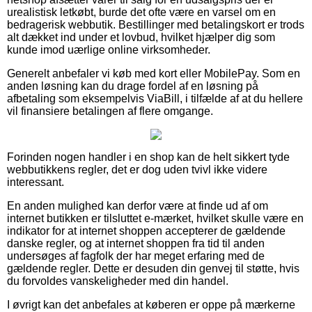
urealistisk letkøbt, burde det ofte være en varsel om en
bedragerisk webbutik. Bestillinger med betalingskort er trods
alt dækket ind under et lovbud, hvilket hjælper dig som
kunde imod uærlige online virksomheder.
Generelt anbefaler vi køb med kort eller MobilePay. Som en
anden løsning kan du drage fordel af en løsning på
afbetaling som eksempelvis ViaBill, i tilfælde af at du hellere
vil finansiere betalingen af flere omgange.
Forinden nogen handler i en shop kan de helt sikkert tyde
webbutikkens regler, det er dog uden tvivl ikke videre
interessant.
En anden mulighed kan derfor være at finde ud af om
internet butikken er tilsluttet e-mærket, hvilket skulle være en
indikator for at internet shoppen accepterer de gældende
danske regler, og at internet shoppen fra tid til anden
undersøges af fagfolk der har meget erfaring med de
gældende regler. Dette er desuden din genvej til støtte, hvis
du forvoldes vanskeligheder med din handel.
I øvrigt kan det anbefales at køberen er oppe på mærkerne