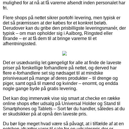
mulighed for at nå at få varerne afsendt inden personalet har
fri.
Flere shops på nettet sikrer portofri levering, men typisk er
det så præmissen at der købes for et konkret beløb.
Derudover kan du gribe den prisbilligste leveringsmanér, der
typisk – om man opholder sig i Aalborg, Ringsted eller
Brande – er at få dem til at bringe varerne til et
afhentningssted.
Det er usædvanlig let gængeligt for alle at finde de laveste
priser på forskellige forhandlere på nettet, og derved har
flere e-forhandlere set sig nødsaget til at mindske
prisniveauet på mange af deres produkter – til drenge og
piger, samt også til mænd og kvinder – enormt, og endda
nogle gange byde på gratis levering.
Det kan dog immervæk vise sig smart at checke en række
online shops efter udsalg på Universal Holder og Stand til
Smartphones og Tablets – Sort før du handler, således at du
er skudsikker på at opnå den laveste pris.
Du bør lige meget hvad være så påvagt, at i tilfælde af at en
netshop afsætter varer til salg for en udsalgspris der er