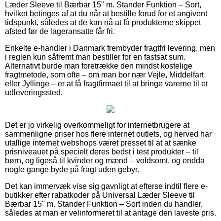
Læder Sleeve til Bærbar 15" m. Stander Funktion – Sort,
hvilket betinges af at du når at bestille forud for et angivent
tidspunkt, således at de kan nå at få produkterne skippet
afsted før de lageransatte får fri.
Enkelte e-handler i Danmark frembyder fragtfri levering, men
i reglen kun såfremt man bestiller for en fastsat sum.
Alternativt burde man foretrække den mindst kostelige
fragtmetode, som ofte – om man bor nær Vejle, Middelfart
eller Jyllinge – er at få fragtfirmaet til at bringe varerne til et
udleveringssted.
Det er jo virkelig overkommeligt for internetbrugere at
sammenligne priser hos flere internet outlets, og herved har
utallige internet webshops været presset til at at sænke
prisniveauet på specielt deres bedst i test produkter – til
børn, og ligeså til kvinder og mænd – voldsomt, og endda
nogle gange byde på fragt uden gebyr.
Det kan immervæk vise sig gavnligt at efterse indtil flere e-
butikker efter rabatkoder på Universal Læder Sleeve til
Bærbar 15" m. Stander Funktion – Sort inden du handler,
således at man er velinformeret til at antage den laveste pris.