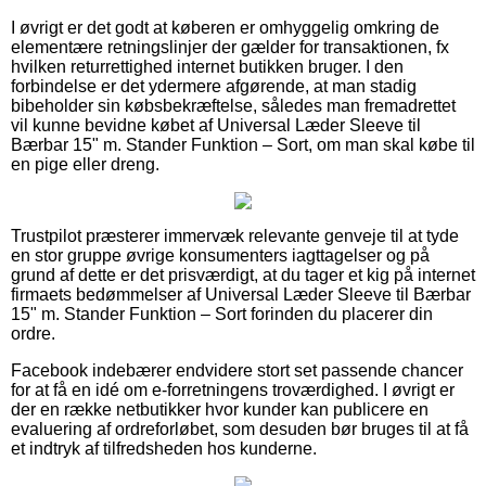
I øvrigt er det godt at køberen er omhyggelig omkring de
elementære retningslinjer der gælder for transaktionen, fx
hvilken returrettighed internet butikken bruger. I den
forbindelse er det ydermere afgørende, at man stadig
bibeholder sin købsbekræftelse, således man fremadrettet
vil kunne bevidne købet af Universal Læder Sleeve til
Bærbar 15" m. Stander Funktion – Sort, om man skal købe til
en pige eller dreng.
Trustpilot præsterer immervæk relevante genveje til at tyde
en stor gruppe øvrige konsumenters iagttagelser og på
grund af dette er det prisværdigt, at du tager et kig på internet
firmaets bedømmelser af Universal Læder Sleeve til Bærbar
15" m. Stander Funktion – Sort forinden du placerer din
ordre.
Facebook indebærer endvidere stort set passende chancer
for at få en idé om e-forretningens troværdighed. I øvrigt er
der en række netbutikker hvor kunder kan publicere en
evaluering af ordreforløbet, som desuden bør bruges til at få
et indtryk af tilfredsheden hos kunderne.