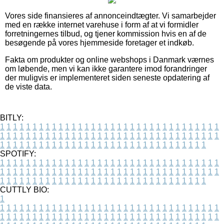
Vores side finansieres af annonceindtægter. Vi samarbejder
med en række internet varehuse i form af at vi formidler
forretningernes tilbud, og tjener kommission hvis en af de
besøgende på vores hjemmeside foretager et indkøb.
Fakta om produkter og online webshops i Danmark værnes
om løbende, men vi kan ikke garantere imod forandringer
der muligvis er implementeret siden seneste opdatering af
de viste data.
BITLY:
1
1
1
1
1
1
1
1
1
1
1
1
1
1
1
1
1
1
1
1
1
1
1
1
1
1
1
1
1
1
1
1
1
1
1
1
1
1
1
1
1
1
1
1
1
1
1
1
1
1
1
1
1
1
1
1
1
1
1
1
1
1
1
1
1
1
1
1
1
1
1
1
1
1
1
1
1
1
1
1
1
1
1
1
1
1
1
1
1
1
1
1
1
1
1
1
1
1
1
1
SPOTIFY:
1
1
1
1
1
1
1
1
1
1
1
1
1
1
1
1
1
1
1
1
1
1
1
1
1
1
1
1
1
1
1
1
1
1
1
1
1
1
1
1
1
1
1
1
1
1
1
1
1
1
1
1
1
1
1
1
1
1
1
1
1
1
1
1
1
1
1
1
1
1
1
1
1
1
1
1
1
1
1
1
1
1
1
1
1
1
1
1
1
1
1
1
1
1
1
1
1
1
1
1
CUTTLY BIO:
1
1
1
1
1
1
1
1
1
1
1
1
1
1
1
1
1
1
1
1
1
1
1
1
1
1
1
1
1
1
1
1
1
1
1
1
1
1
1
1
1
1
1
1
1
1
1
1
1
1
1
1
1
1
1
1
1
1
1
1
1
1
1
1
1
1
1
1
1