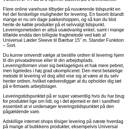
Flere online varehuse tilbyder på nuværende tidspunkt en
hel del forskellige muligheder for levering. En favorit iblandt
mange er nu om dage pakkeshoppen, og så kan du blot
hente de købte produkter på et selvvalgt tidspunkt.
Leveringsmetoden er altså usædvanlig enkel, samt i mange
tilfælde endda den billigste fragtmetode ved køb af
Universal Læder Sleeve til Bærbar 15" m. Stander Funktion
– Sort.
Du kunne omvendt vælge at bestille ordren til levering hjem
til din privatadresse eller til din arbejdsplads.
Leveringsformen viser sig beklageligvis et hak mere pebret,
men ligeledes i høj grad ukompliceret. Den mest betalelige
metode til levering vil dog altid vise sig at være at du selv
henter ordren, hvilket nødvendiggør at du opholder dig tæt
på e-firmaets arbejdslager.
Leveringstidspunktet på er super væsentlig hvis du har brug
for produktet lige om lidt, og i det øjemed er det i sandhed
essentielt at vi undersøger leveringstidspunktet på den
pågældende vare.
Adskillige internet shops tilsiger levering på næste hverdag
på mange af butikkens produkter, eksempelvis Universal