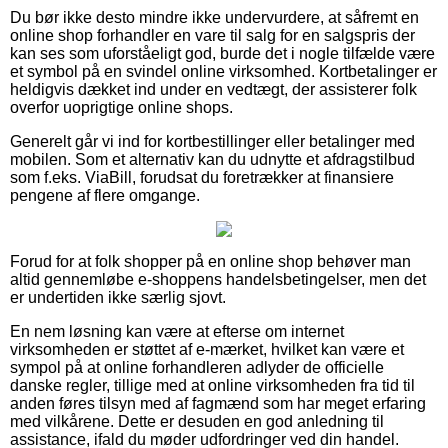
Du bør ikke desto mindre ikke undervurdere, at såfremt en
online shop forhandler en vare til salg for en salgspris der
kan ses som uforståeligt god, burde det i nogle tilfælde være
et symbol på en svindel online virksomhed. Kortbetalinger er
heldigvis dækket ind under en vedtægt, der assisterer folk
overfor uoprigtige online shops.
Generelt går vi ind for kortbestillinger eller betalinger med
mobilen. Som et alternativ kan du udnytte et afdragstilbud
som f.eks. ViaBill, forudsat du foretrækker at finansiere
pengene af flere omgange.
Forud for at folk shopper på en online shop behøver man
altid gennemløbe e-shoppens handelsbetingelser, men det
er undertiden ikke særlig sjovt.
En nem løsning kan være at efterse om internet
virksomheden er støttet af e-mærket, hvilket kan være et
sympol på at online forhandleren adlyder de officielle
danske regler, tillige med at online virksomheden fra tid til
anden føres tilsyn med af fagmænd som har meget erfaring
med vilkårene. Dette er desuden en god anledning til
assistance, ifald du møder udfordringer ved din handel.