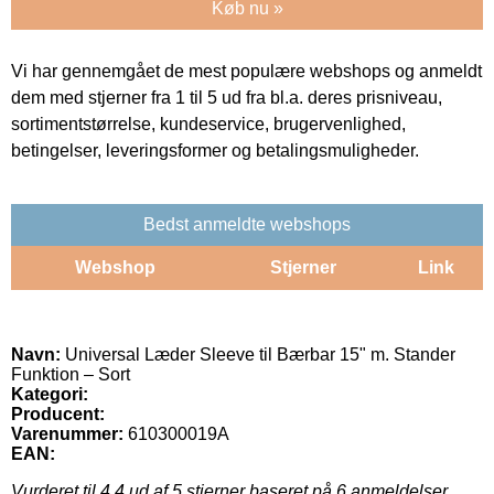
Køb nu »
Vi har gennemgået de mest populære webshops og anmeldt
dem med stjerner fra 1 til 5 ud fra bl.a. deres prisniveau,
sortimentstørrelse, kundeservice, brugervenlighed,
betingelser, leveringsformer og betalingsmuligheder.
Bedst anmeldte webshops
Webshop
Stjerner
Link
Navn:
Universal Læder Sleeve til Bærbar 15" m. Stander
Funktion – Sort
Kategori:
Producent:
Varenummer:
610300019A
EAN:
Vurderet til
4.4
ud af 5 stjerner baseret på
6
anmeldelser