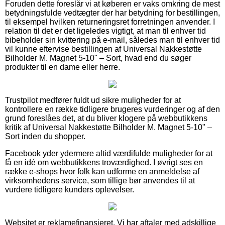
Foruden dette foreslår vi at køberen er vaks omkring de mest
betydningsfulde vedtægter der har betydning for bestillingen,
til eksempel hvilken returneringsret forretningen anvender. I
relation til det er det ligeledes vigtigt, at man til enhver tid
bibeholder sin kvittering på e-mail, således man til enhver tid
vil kunne eftervise bestillingen af Universal Nakkestøtte
Bilholder M. Magnet 5-10" – Sort, hvad end du søger
produkter til en dame eller herre.
Trustpilot medfører fuldt ud sikre muligheder for at
kontrollere en række tidligere brugeres vurderinger og af den
grund foreslåes det, at du bliver klogere på webbutikkens
kritik af Universal Nakkestøtte Bilholder M. Magnet 5-10" –
Sort inden du shopper.
Facebook yder ydermere altid værdifulde muligheder for at
få en idé om webbutikkens troværdighed. I øvrigt ses en
række e-shops hvor folk kan udforme en anmeldelse af
virksomhedens service, som tillige bør anvendes til at
vurdere tidligere kunders oplevelser.
Websitet er reklamefinansieret. Vi har aftaler med adskillige