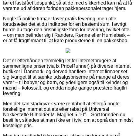
før et fastslået tidspunkt, så at de med sikkerhed kan nå at få
varerne ud af døren forinden pakkepersonalet tager hjem.
Nogle få online firmaer lover gratis levering, men ofte
forudsætter det at du indkøber for en bestemt sum. I øvrigt
burde du tage den prisbilligste form for levering, hvilket ofte
– om man befinder sig i Randers, Rønne eller Humlebæk –
er at få fragtfirmaet til at køre produkterne til en pakkeshop.
Det er efterhånden temmelig let for internetbrugere at
sammenligne priser (via fx PriceRunner) på diverse internet
butikker i Danmark, og derved har flere internet firmaer set
sig tvunget til at sænke udsalgspriserne på mange af deres
varer – til babyer og børn, og yderligere også til kvinder og
mænd – kolossalt, og endda nogle gange præstere fragtfri
levering.
Men det kan stadigvæk være rentabelt at eftergå nogle
forskellige internet outlets efter rabat på Universal
Nakkestøtte Bilholder M. Magnet 5-10" – Sort forinden du
bestiller, således at man ikke er i tvivl om at opnå den mindst
kostelige pris.
Man bør imidlertid ikke overse, at hvis en forhandler på