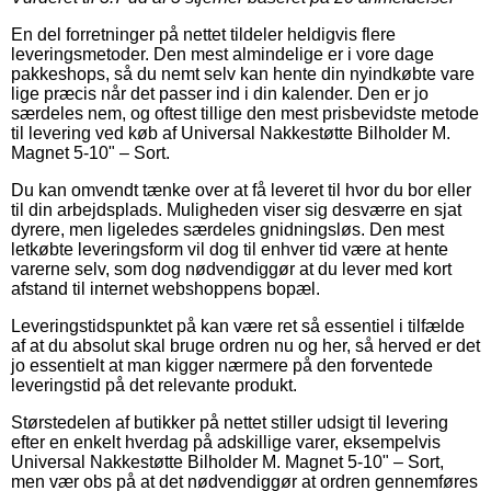
En del forretninger på nettet tildeler heldigvis flere
leveringsmetoder. Den mest almindelige er i vore dage
pakkeshops, så du nemt selv kan hente din nyindkøbte vare
lige præcis når det passer ind i din kalender. Den er jo
særdeles nem, og oftest tillige den mest prisbevidste metode
til levering ved køb af Universal Nakkestøtte Bilholder M.
Magnet 5-10" – Sort.
Du kan omvendt tænke over at få leveret til hvor du bor eller
til din arbejdsplads. Muligheden viser sig desværre en sjat
dyrere, men ligeledes særdeles gnidningsløs. Den mest
letkøbte leveringsform vil dog til enhver tid være at hente
varerne selv, som dog nødvendiggør at du lever med kort
afstand til internet webshoppens bopæl.
Leveringstidspunktet på kan være ret så essentiel i tilfælde
af at du absolut skal bruge ordren nu og her, så herved er det
jo essentielt at man kigger nærmere på den forventede
leveringstid på det relevante produkt.
Størstedelen af butikker på nettet stiller udsigt til levering
efter en enkelt hverdag på adskillige varer, eksempelvis
Universal Nakkestøtte Bilholder M. Magnet 5-10" – Sort,
men vær obs på at det nødvendiggør at ordren gennemføres