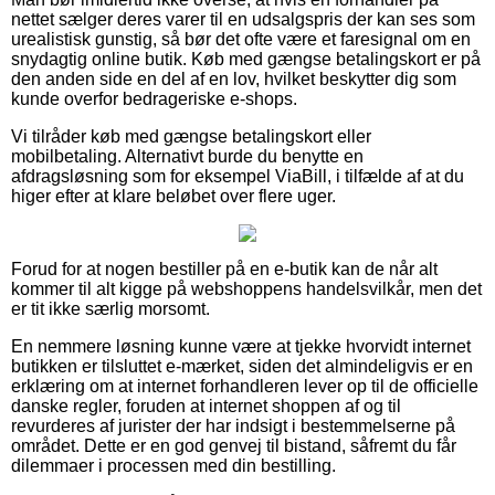
nettet sælger deres varer til en udsalgspris der kan ses som
urealistisk gunstig, så bør det ofte være et faresignal om en
snydagtig online butik. Køb med gængse betalingskort er på
den anden side en del af en lov, hvilket beskytter dig som
kunde overfor bedrageriske e-shops.
Vi tilråder køb med gængse betalingskort eller
mobilbetaling. Alternativt burde du benytte en
afdragsløsning som for eksempel ViaBill, i tilfælde af at du
higer efter at klare beløbet over flere uger.
Forud for at nogen bestiller på en e-butik kan de når alt
kommer til alt kigge på webshoppens handelsvilkår, men det
er tit ikke særlig morsomt.
En nemmere løsning kunne være at tjekke hvorvidt internet
butikken er tilsluttet e-mærket, siden det almindeligvis er en
erklæring om at internet forhandleren lever op til de officielle
danske regler, foruden at internet shoppen af og til
revurderes af jurister der har indsigt i bestemmelserne på
området. Dette er en god genvej til bistand, såfremt du får
dilemmaer i processen med din bestilling.