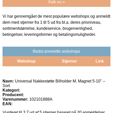
Køb nu »
Vi har gennemgået de mest populære webshops og anmeldt
dem med stjerner fra 1 til 5 ud fra bl.a. deres prisniveau,
sortimentstørrelse, kundeservice, brugervenlighed,
betingelser, leveringsformer og betalingsmuligheder.
Bedst anmeldte webshops
Webshop
Stjerner
Link
Navn:
Universal Nakkestøtte Bilholder M. Magnet 5-10" –
Sort
Kategori:
Producent:
Varenummer:
102101888A
EAN:
Vurderet til
3.7
ud af 5 stjerner baseret på
20
anmeldelser