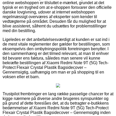
online webshoppen er tilsluttet e-mærket, grundet at det
typisk er en tryghed om at e-shoppen forsvarer den officielle
danske lovgivning, udover at internet webshoppen
regelmæssigt overværes af eksperter som kender til
vedtægterne på området. Desuden får du mulighed for at
blive assisteret, såfremt du udsættes for problemstillinger
med din bestilling.
Ligeledes er det anbefalelsesværdigt at kunden er sat ind i
de mest vitale reglementer der gælder for bestillingen, som
eksempelvis den ombytningspolitik forretningen benytter. I
den sammenhæng er det tilmed relevant, at man til enhver
tid bevarer ens faktura, således man senere vil kunne
bekræfte bestillingen af Xiaomi Redmi Note 9T (5G) Tech-
Protect Flexair Crystal Plastik Bagsidecover –
Gennemsigtig, uafhængig om man er på shopping til en
voksen eller et barn.
Trustpilot frembringer en lang række passelige chancer for at
kigge nærmere på diverse andre brugeres synspunkter og
på grund af dette foreslåes det, at du betragter e-butikkens
bedømmelser af Xiaomi Redmi Note 9T (5G) Tech-Protect
Flexair Crystal Plastik Bagsidecover – Gennemsigtig inden