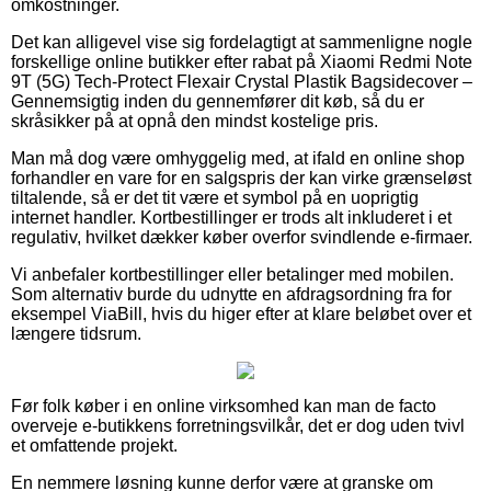
omkostninger.
Det kan alligevel vise sig fordelagtigt at sammenligne nogle
forskellige online butikker efter rabat på Xiaomi Redmi Note
9T (5G) Tech-Protect Flexair Crystal Plastik Bagsidecover –
Gennemsigtig inden du gennemfører dit køb, så du er
skråsikker på at opnå den mindst kostelige pris.
Man må dog være omhyggelig med, at ifald en online shop
forhandler en vare for en salgspris der kan virke grænseløst
tiltalende, så er det tit være et symbol på en uoprigtig
internet handler. Kortbestillinger er trods alt inkluderet i et
regulativ, hvilket dækker køber overfor svindlende e-firmaer.
Vi anbefaler kortbestillinger eller betalinger med mobilen.
Som alternativ burde du udnytte en afdragsordning fra for
eksempel ViaBill, hvis du higer efter at klare beløbet over et
længere tidsrum.
Før folk køber i en online virksomhed kan man de facto
overveje e-butikkens forretningsvilkår, det er dog uden tvivl
et omfattende projekt.
En nemmere løsning kunne derfor være at granske om