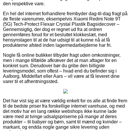
den respektive vare.
En hel del internet forhandlere frembyder dag-til-dag fragt på
de fleste varenumre, eksempelvis Xiaomi Redmi Note 9T
(5G) Tech-Protect Flexair Crystal Plastik Bagsidecover –
Gennemsigtig, der dog er regnet ud fra at ordren
gennemføres forud for et besluttet klokkeslæt, med
hensynstagen til at de har udsigt til at kunne nå at få
produkterne afsted inden lagermedarbejderne har fri.
Nogle få online butikker tilbyder fragt uden omkostninger,
men i mange tilfælde afkræver det at man aftager for en
konkret sum. Derudover bør du gribe den billigste
leveringsmodel, som oftest – hvad end du befinder sig i
Aalborg, Middelfart eller Aars – vil være at få leveret dine
varer til et afhentningssted.
Det har vist sig at være vældig enkelt for os alle at finde frem
til de bedste priser fra forskellige internet varehuse, og med
det motiv har en lang række webshops ikke kunne lade
være med at tvinge udsalgspriserne på mange af deres
produkter – til babyer og børn, samt til mænd og kvinder –
markant, og endda nogle gange sikre levering uden