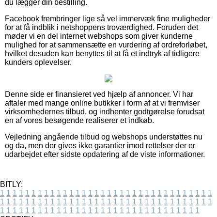
du lægger din bestilling.
Facebook frembringer lige så vel immervæk fine muligheder
for at få indblik i netshoppens troværdighed. Foruden det
møder vi en del internet webshops som giver kunderne
mulighed for at sammensætte en vurdering af ordreforløbet,
hvilket desuden kan benyttes til at få et indtryk af tidligere
kunders oplevelser.
Denne side er finansieret ved hjælp af annoncer. Vi har
aftaler med mange online butikker i form af at vi fremviser
virksomhedernes tilbud, og indhenter godtgørelse forudsat
en af vores besøgende realiserer et indkøb.
Vejledning angående tilbud og webshops understøttes nu
og da, men der gives ikke garantier imod rettelser der er
udarbejdet efter sidste opdatering af de viste informationer.
BITLY:
1
1
1
1
1
1
1
1
1
1
1
1
1
1
1
1
1
1
1
1
1
1
1
1
1
1
1
1
1
1
1
1
1
1
1
1
1
1
1
1
1
1
1
1
1
1
1
1
1
1
1
1
1
1
1
1
1
1
1
1
1
1
1
1
1
1
1
1
1
1
1
1
1
1
1
1
1
1
1
1
1
1
1
1
1
1
1
1
1
1
1
1
1
1
1
1
1
1
1
1