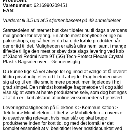
Producent:
Varenummer:
6216990209451
EAN:
Vurderet til
3.5
ud af 5 stjerner baseret på
49
anmeldelser
Størstedelen af internet butikker tildeler nu til dags alverdens
muligheder for levering. En af de mest benyttede er lige nu
pakkeshops, og så henter du bare de købte produkter når
der er tid til det. Muligheden er altså ultra nem, samt i mange
tilfælde tillige den mest prisbevidste slags levering ved køb
af Xiaomi Redmi Note 9T (5G) Tech-Protect Flexair Crystal
Plastik Bagsidecover – Gennemsigtig.
Du kunne lige så vel afveje for og imod at vælge at få leveret
til din privatbolig eller ud til dit arbejde. Fragtmetoden viser
sig af og til en lille smule mere pebret, men ligeledes i høj
grad simpel. Den mindst kostelige fragtmetode vil dog altid
vise sig at være at hente produkterne selv, som dog betinges
af at du er i kort afstand af online virksomhedens hjemsted.
Leveringshastigheden på Elektronik > Kommunikation >
Telefoni > Mobiltelefon – tilbehør > Mobiltelefon – covers er
jo usædvanlig relevant hvis man står og skal bruge
produkterne inden for kort tid, og med det formål er det
komplet essentielt at vi besigtiger leveringstidspunktet ved