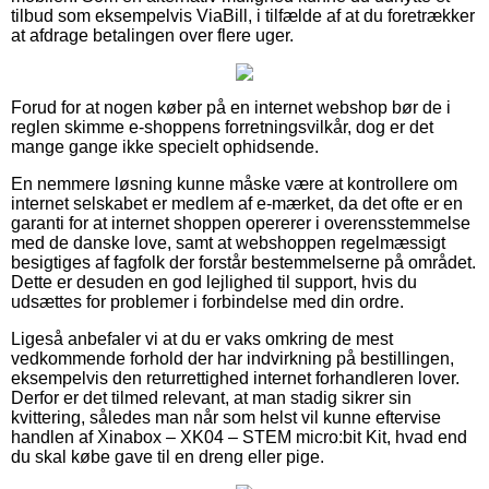
tilbud som eksempelvis ViaBill, i tilfælde af at du foretrækker
at afdrage betalingen over flere uger.
Forud for at nogen køber på en internet webshop bør de i
reglen skimme e-shoppens forretningsvilkår, dog er det
mange gange ikke specielt ophidsende.
En nemmere løsning kunne måske være at kontrollere om
internet selskabet er medlem af e-mærket, da det ofte er en
garanti for at internet shoppen opererer i overensstemmelse
med de danske love, samt at webshoppen regelmæssigt
besigtiges af fagfolk der forstår bestemmelserne på området.
Dette er desuden en god lejlighed til support, hvis du
udsættes for problemer i forbindelse med din ordre.
Ligeså anbefaler vi at du er vaks omkring de mest
vedkommende forhold der har indvirkning på bestillingen,
eksempelvis den returrettighed internet forhandleren lover.
Derfor er det tilmed relevant, at man stadig sikrer sin
kvittering, således man når som helst vil kunne eftervise
handlen af Xinabox – XK04 – STEM micro:bit Kit, hvad end
du skal købe gave til en dreng eller pige.