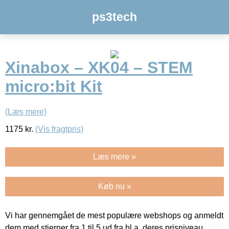
ps3tech
Xinabox – XK04 – STEM
micro:bit Kit
(Læs mere)
1175
kr.
(Vis fragtpris)
Læs mere »
Køb nu »
Vi har gennemgået de mest populære webshops og anmeldt
dem med stjerner fra 1 til 5 ud fra bl.a. deres prisniveau,