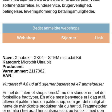
sortimentstørrelse, kundeservice, brugervenlighed,
betingelser, leveringsformer og betalingsmuligheder.
Bedst anmeldte webshops
Webshop
Stjerner
Link
Navn:
Xinabox – XK04 – STEM micro:bit Kit
Kategori:
Micro:bit Ultra:bit
Producent:
Varenummer:
2117362
EAN:
Vurderet til
4.8
ud af 5 stjerner baseret på
47
anmeldelser
En hel del internet shops foreslår nu om stunder en hel del
forskellige fragttyper. En af de mest benyttede er i dag at få
afleveret pakken hos en pakkeshop, som gør det muligt at
hente de nyindkøbte produkter når du har tid. Fragtmetoden
er nemlig i høj grad hensigtsmæssig, og typisk tilmed den