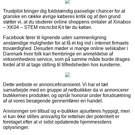
Trustpilot bringer dig fuldstændig passelige chancer for at
granske en række øvrige køberes kritik og af den grund
støtter vi, at du studerer online shoppens omtaler af Xinabox
– XK04 – STEM micro:bit Kit før du køber.
Facebook fører til lignende uden sammenligning
anstændige muligheder for at få et kig ind i internet firmaets
troværdighed. Desuden møder vi mange online selskaber i
Danmark hvor folk kan frembringe en anmeldelse af
virksomhedens service, som på samme måde burde drages
fordel af til at tage stilling til tilfredsheden hos kunderne.
Dette website er annoncefinansieret. Vi har et tæt
samarbejde med en gruppe af netbutikker da vi annoncerer
butikkernes produkter, og opnår honorar under forudsætning
af at vores besøgende gennemfører en handel.
Anvisninger om tilbud og e-butikker ajourføres hyppigt, men
vi kan ikke stilles ansvarlig for rettelser der potentielt er
foretaget efter at vi sidst opdaterede hjemmesidens
oplysninger.