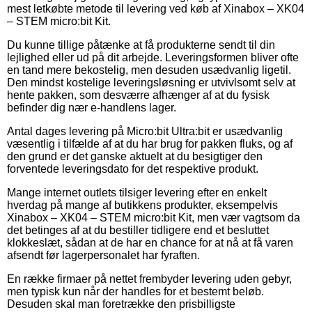
mest letkøbte metode til levering ved køb af Xinabox – XK04
– STEM micro:bit Kit.
Du kunne tillige påtænke at få produkterne sendt til din
lejlighed eller ud på dit arbejde. Leveringsformen bliver ofte
en tand mere bekostelig, men desuden usædvanlig ligetil.
Den mindst kostelige leveringsløsning er utvivlsomt selv at
hente pakken, som desværre afhænger af at du fysisk
befinder dig nær e-handlens lager.
Antal dages levering på Micro:bit Ultra:bit er usædvanlig
væsentlig i tilfælde af at du har brug for pakken fluks, og af
den grund er det ganske aktuelt at du besigtiger den
forventede leveringsdato for det respektive produkt.
Mange internet outlets tilsiger levering efter en enkelt
hverdag på mange af butikkens produkter, eksempelvis
Xinabox – XK04 – STEM micro:bit Kit, men vær vagtsom da
det betinges af at du bestiller tidligere end et besluttet
klokkeslæt, sådan at de har en chance for at nå at få varen
afsendt før lagerpersonalet har fyraften.
En række firmaer på nettet frembyder levering uden gebyr,
men typisk kun når der handles for et bestemt beløb.
Desuden skal man foretrække den prisbilligste