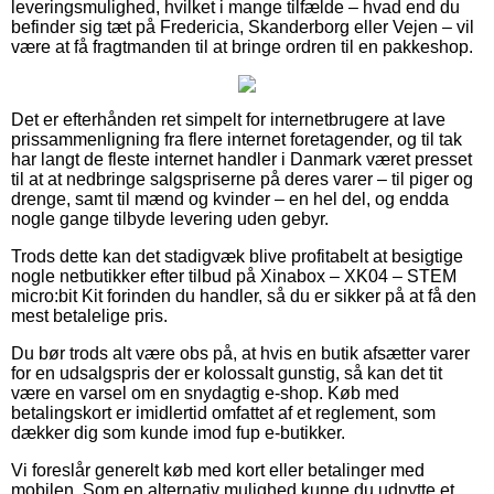
leveringsmulighed, hvilket i mange tilfælde – hvad end du
befinder sig tæt på Fredericia, Skanderborg eller Vejen – vil
være at få fragtmanden til at bringe ordren til en pakkeshop.
Det er efterhånden ret simpelt for internetbrugere at lave
prissammenligning fra flere internet foretagender, og til tak
har langt de fleste internet handler i Danmark været presset
til at at nedbringe salgspriserne på deres varer – til piger og
drenge, samt til mænd og kvinder – en hel del, og endda
nogle gange tilbyde levering uden gebyr.
Trods dette kan det stadigvæk blive profitabelt at besigtige
nogle netbutikker efter tilbud på Xinabox – XK04 – STEM
micro:bit Kit forinden du handler, så du er sikker på at få den
mest betalelige pris.
Du bør trods alt være obs på, at hvis en butik afsætter varer
for en udsalgspris der er kolossalt gunstig, så kan det tit
være en varsel om en snydagtig e-shop. Køb med
betalingskort er imidlertid omfattet af et reglement, som
dækker dig som kunde imod fup e-butikker.
Vi foreslår generelt køb med kort eller betalinger med
mobilen. Som en alternativ mulighed kunne du udnytte et