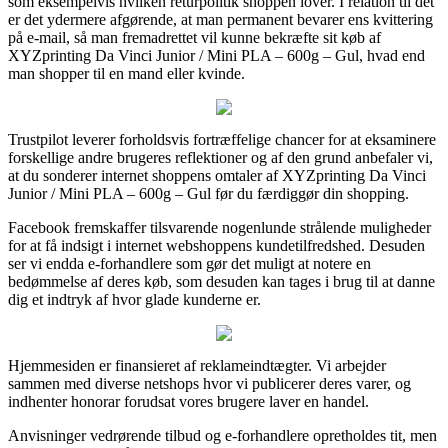
som eksempelvis hvilken returpolitik shoppen lover. I relation til det
er det ydermere afgørende, at man permanent bevarer ens kvittering
på e-mail, så man fremadrettet vil kunne bekræfte sit køb af
XYZprinting Da Vinci Junior / Mini PLA – 600g – Gul, hvad end
man shopper til en mand eller kvinde.
Trustpilot leverer forholdsvis fortræffelige chancer for at eksaminere
forskellige andre brugeres reflektioner og af den grund anbefaler vi,
at du sonderer internet shoppens omtaler af XYZprinting Da Vinci
Junior / Mini PLA – 600g – Gul før du færdiggør din shopping.
Facebook fremskaffer tilsvarende nogenlunde strålende muligheder
for at få indsigt i internet webshoppens kundetilfredshed. Desuden
ser vi endda e-forhandlere som gør det muligt at notere en
bedømmelse af deres køb, som desuden kan tages i brug til at danne
dig et indtryk af hvor glade kunderne er.
Hjemmesiden er finansieret af reklameindtægter. Vi arbejder
sammen med diverse netshops hvor vi publicerer deres varer, og
indhenter honorar forudsat vores brugere laver en handel.
Anvisninger vedrørende tilbud og e-forhandlere opretholdes tit, men