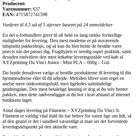
Producent:
Varenummer:
637
EAN:
4715872741598
Vurderet til
4.5
ud af 5 stjerner baseret på
24
anmeldelser
En del e-forhandlere giver til alt held en lang række forskellige
muligheder for levering. Den mest moderne er på nuværende
tidspunkt pakkeshops, og så kan du blot hente de bestilte varer
præcis når det passer dig. Fragttypen er nemlig super praktisk, samt
desuden endvidere den mest letkøbte leveringsmåde ved køb af
XYZprinting Da Vinci Junior / Mini PLA – 600g – Gul.
Du burde derudover vælge at bestille produkterne til levering til din
hjemmeadresse eller til dit arbejde. Metoden bliver som regel en
anelse mere omkostningsfuld, men ligeledes ualmindeligt
gnidningsløs. Den mest betalelige løsning er dog at du selv henter
pakken, men dette nødvendiggør at du bor i kort afstand af internet
butikkens lager.
Antal dages levering på Filament > XYZprinting Da Vinci Jr.
Filament er vældig vital ifald du har behov for varen lige om lidt, så
af den grund er det i sandhed væsentligt at man ser det forventede
leveringstidspunkt på den aktuelle vare.