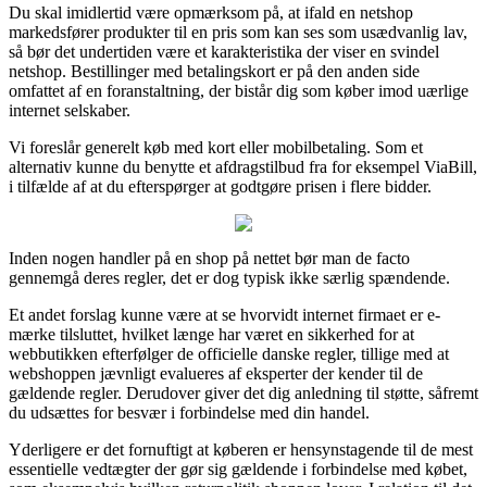
Du skal imidlertid være opmærksom på, at ifald en netshop
markedsfører produkter til en pris som kan ses som usædvanlig lav,
så bør det undertiden være et karakteristika der viser en svindel
netshop. Bestillinger med betalingskort er på den anden side
omfattet af en foranstaltning, der bistår dig som køber imod uærlige
internet selskaber.
Vi foreslår generelt køb med kort eller mobilbetaling. Som et
alternativ kunne du benytte et afdragstilbud fra for eksempel ViaBill,
i tilfælde af at du efterspørger at godtgøre prisen i flere bidder.
Inden nogen handler på en shop på nettet bør man de facto
gennemgå deres regler, det er dog typisk ikke særlig spændende.
Et andet forslag kunne være at se hvorvidt internet firmaet er e-
mærke tilsluttet, hvilket længe har været en sikkerhed for at
webbutikken efterfølger de officielle danske regler, tillige med at
webshoppen jævnligt evalueres af eksperter der kender til de
gældende regler. Derudover giver det dig anledning til støtte, såfremt
du udsættes for besvær i forbindelse med din handel.
Yderligere er det fornuftigt at køberen er hensynstagende til de mest
essentielle vedtægter der gør sig gældende i forbindelse med købet,