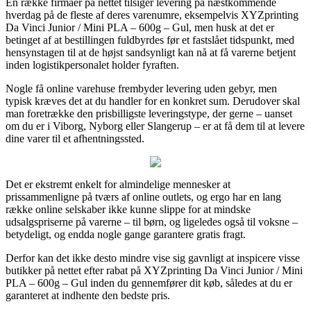
En række firmaer på nettet tilsiger levering på næstkommende
hverdag på de fleste af deres varenumre, eksempelvis XYZprinting
Da Vinci Junior / Mini PLA – 600g – Gul, men husk at det er
betinget af at bestillingen fuldbyrdes før et fastslået tidspunkt, med
hensynstagen til at de højst sandsynligt kan nå at få varerne betjent
inden logistikpersonalet holder fyraften.
Nogle få online varehuse frembyder levering uden gebyr, men
typisk kræves det at du handler for en konkret sum. Derudover skal
man foretrække den prisbilligste leveringstype, der gerne – uanset
om du er i Viborg, Nyborg eller Slangerup – er at få dem til at levere
dine varer til et afhentningssted.
Det er ekstremt enkelt for almindelige mennesker at
prissammenligne på tværs af online outlets, og ergo har en lang
række online selskaber ikke kunne slippe for at mindske
udsalgspriserne på varerne – til børn, og ligeledes også til voksne –
betydeligt, og endda nogle gange garantere gratis fragt.
Derfor kan det ikke desto mindre vise sig gavnligt at inspicere visse
butikker på nettet efter rabat på XYZprinting Da Vinci Junior / Mini
PLA – 600g – Gul inden du gennemfører dit køb, således at du er
garanteret at indhente den bedste pris.