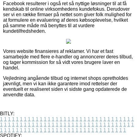
Facebook resulterer i også ret så nyttige løsninger til at få
kendskab til online virksomhedens kundefokus. Derudover
ser vi en række firmaer på nettet som giver folk mulighed for
at formulere en evaluering af deres købsoplevelse, hvilket
på samme måde må benyttes til at vurdere
kundetilfredsheden.
Vores website finansieres af reklamer. Vi har et fast
samarbejde med flere e-handler og annoncerer deres tilbud,
og tager kommission for så vidt vores brugere laver en
handel.
Vejledning angående tilbud og internet shops opretholdes
jævnligt, men vi kan ikke garantere imod rettelser der
eventuelt er realiseret siden vi sidste gang opdaterede de
anvendte data.
BITLY:
1
1
1
1
1
1
1
1
1
1
1
1
1
1
1
1
1
1
1
1
1
1
1
1
1
1
1
1
1
1
1
1
1
1
1
1
1
1
1
1
1
1
1
1
1
1
1
1
1
1
1
1
1
1
1
1
1
1
1
1
1
1
1
1
1
1
1
1
1
1
1
1
1
1
1
1
1
1
1
1
1
1
1
1
1
1
1
1
1
1
1
1
1
1
1
1
1
1
1
1
SPOTIFY: