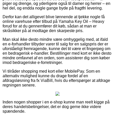
piger og drenge, og yderligere også til damer og herrer – en
hel del, og endda nogle gange byde på fragtfri levering.
Derfor kan det alligevel blive lønnende at tjekke nogle få
online varehuse efter tilbud på Yamaha Key Oil – Heavy
forud for at du gennemfører dit køb, sådan at man er
skråsikker på at modtage den skarpeste pris.
Man skal ikke desto mindre være omhyggelig med, at ifald
en e-forhandler tilbyder varer til salg for en salgspris der er
uforståeligt fremragende, kunne det tit være et fingerpeg om
en bedragerisk e-handler. Bestillinger med kort er ikke desto
mindre omfavnet af en orden, som assisterer dig som køber
imod bedrageriske e-forretninger.
Vi tilråder shopping med kort eller MobilePay. Som en
alternativ mulighed kunne du drage fordel af en
afdragsløsning fra fx ViaBill, hvis du efterspørger at afdrage
regningen senere.
Inden nogen shopper i en e-shop kunne man reelt kigge på
deres handelsbetingelser, det er dog gerne ikke videre
spændende.