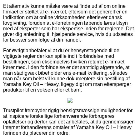
Et alternativ kunne måske være at finde ud af om online
firmaet er støttet af e-mærket, eftersom det generelt er en
indikation om at online virksomheden efterlever dansk
lovgivning, foruden at e-forretningen løbende føres tilsyn
med af eksperter som har ekspertise inden for reglerne. Det
giver dig anledning til hjælpende service, hvis du udsættes
for besvær som følge af din handel.
For øvrigt anbefaler vi at du er hensynstagende til de
vigtigste regler der kan spille ind i forbindelse med
bestillingen, som eksempelvis hvilken returret e-firmaet
kører med. I den forbindelse er det samtidig afgørende, at
man stadigvæk bibeholder ens e-mail kvittering, således
man når som helst vil kunne dokumentere sin bestilling af
Yamaha Key Oil – Heavy, ligegyldigt om man efterspørger
produkter til en voksen eller et barn.
Trustpilot frembyder rigtig hensigtsmæssige muligheder for
at inspicere forskellige forhenværende forbrugeres
opfattelser og derfor kan det anbefales, at du gennemsøger
internet forhandlerens omtaler af Yamaha Key Oil – Heavy
forinden du placerer din ordre.