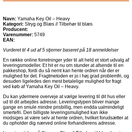
Navn:
Yamaha Key Oil – Heavy
Kategori:
Stryg og Blæs // Tilbehør til blæs
Producent:
Varenummer:
5749
EAN:
Vurderet til
4
ud af 5 stjerner baseret på
18
anmeldelser
En række online forretninger yder til alt held et stort udvalg af
leveringsmodeller. Et hit er nu om stunder at afsende til en
pakkeshop, fordi du så nemt kan hente ordren når der er
mulighed for det. Fragtmetoden er jo i høj grad problemfri, og
desuden ligeledes den mest betalelige mulighed for fragt
ved køb af Yamaha Key Oil – Heavy.
Du kan ydermere overveje at vælge levering til dit hus eller
ud til dit arbejdes adresse. Leveringstypen bliver mange
gange en smule mindre prisbillig, men endda ualmindeligt
smertefri. Den billigste leveringsmulighed kan ikke
modsiges at være selv at hente ordren, hvilket forudsætter at
du opholder dig nærved online forhandlerens adresse.