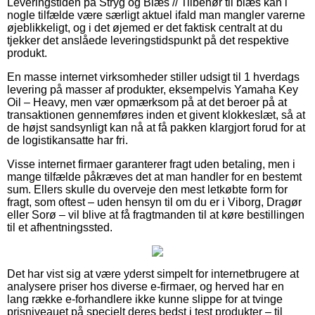
Leveringstiden på Stryg og Blæs // Tilbehør til blæs kan i
nogle tilfælde være særligt aktuel ifald man mangler varerne
øjeblikkeligt, og i det øjemed er det faktisk centralt at du
tjekker det anslåede leveringstidspunkt på det respektive
produkt.
En masse internet virksomheder stiller udsigt til 1 hverdags
levering på masser af produkter, eksempelvis Yamaha Key
Oil – Heavy, men vær opmærksom på at det beroer på at
transaktionen gennemføres inden et givent klokkeslæt, så at
de højst sandsynligt kan nå at få pakken klargjort forud for at
de logistikansatte har fri.
Visse internet firmaer garanterer fragt uden betaling, men i
mange tilfælde påkræves det at man handler for en bestemt
sum. Ellers skulle du overveje den mest letkøbte form for
fragt, som oftest – uden hensyn til om du er i Viborg, Dragør
eller Sorø – vil blive at få fragtmanden til at køre bestillingen
til et afhentningssted.
Det har vist sig at være yderst simpelt for internetbrugere at
analysere priser hos diverse e-firmaer, og herved har en
lang række e-forhandlere ikke kunne slippe for at tvinge
prisniveauet på specielt deres bedst i test produkter – til