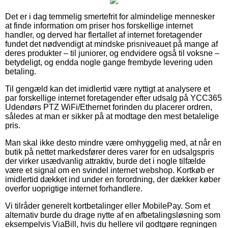
Det er i dag temmelig smertefrit for almindelige mennesker
at finde information om priser hos forskellige internet
handler, og derved har flertallet af internet foretagender
fundet det nødvendigt at mindske prisniveauet på mange af
deres produkter – til juniorer, og endvidere også til voksne –
betydeligt, og endda nogle gange frembyde levering uden
betaling.
Til gengæld kan det imidlertid være nyttigt at analysere et
par forskellige internet foretagender efter udsalg på YCC365
Udendørs PTZ WiFi/Ethernet forinden du placerer ordren,
således at man er sikker på at modtage den mest betalelige
pris.
Man skal ikke desto mindre være omhyggelig med, at når en
butik på nettet markedsfører deres varer for en udsalgspris
der virker usædvanlig attraktiv, burde det i nogle tilfælde
være et signal om en svindel internet webshop. Kortkøb er
imidlertid dækket ind under en forordning, der dækker køber
overfor uoprigtige internet forhandlere.
Vi tilråder generelt kortbetalinger eller MobilePay. Som et
alternativ burde du drage nytte af en afbetalingsløsning som
eksempelvis ViaBill, hvis du hellere vil godtgøre regningen