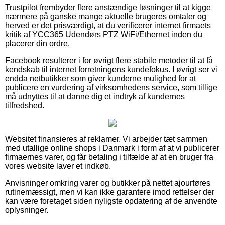
Trustpilot frembyder flere anstændige løsninger til at kigge
nærmere på ganske mange aktuelle brugeres omtaler og
herved er det prisværdigt, at du verificerer internet firmaets
kritik af YCC365 Udendørs PTZ WiFi/Ethernet inden du
placerer din ordre.
Facebook resulterer i for øvrigt flere stabile metoder til at få
kendskab til internet forretningens kundefokus. I øvrigt ser vi
endda netbutikker som giver kunderne mulighed for at
publicere en vurdering af virksomhedens service, som tillige
må udnyttes til at danne dig et indtryk af kundernes
tilfredshed.
Websitet finansieres af reklamer. Vi arbejder tæt sammen
med utallige online shops i Danmark i form af at vi publicerer
firmaernes varer, og får betaling i tilfælde af at en bruger fra
vores website laver et indkøb.
Anvisninger omkring varer og butikker på nettet ajourføres
rutinemæssigt, men vi kan ikke garantere imod rettelser der
kan være foretaget siden nyligste opdatering af de anvendte
oplysninger.