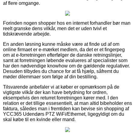
af flere omgange.
Forinden nogen shopper hos en internet forhandler bør man
reelt granske dens vilkår, men det er uden tvivl et
tidskrævende arbejde.
En anden løsning kunne måske være at finde ud af om
online firmaet er e-mærket medlem, da det er et fingerpeg
om at e-forretningen efterfølger de danske retningslinjer,
samt at forretningen løbende evalueres af specialister som
har den nødvendige knowhow om de gældende regulativer.
Desuden tilbydes du chance for at få hjælp, såfremt du
møder dilemmaer som følge af din bestilling.
Tilsvarende anbefaler vi at køber er opmærksom på de
vigtigste vilkår der kan have betydning for ordren,
eksempelvis den returret forretningen kører med. I den
relation er det tillige essesentielt, at man altid bibeholder ens
faktura, således man i fremtiden kan bevise sin shopping af
YCC365 Udendørs PTZ WiFi/Ethernet, ligegyldigt om du
skal købe til en kvinde eller mand.