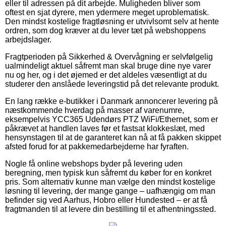
eller til adressen på dit arbejde. Muligheden bliver som
oftest en sjat dyrere, men ydermere meget uproblematisk.
Den mindst kostelige fragtløsning er utvivlsomt selv at hente
ordren, som dog kræver at du lever tæt på webshoppens
arbejdslager.
Fragtperioden på Sikkerhed & Overvågning er selvfølgelig
ualmindeligt aktuel såfremt man skal bruge dine nye varer
nu og her, og i det øjemed er det aldeles væsentligt at du
studerer den anslåede leveringstid på det relevante produkt.
En lang række e-butikker i Danmark annoncerer levering på
næstkommende hverdag på masser af varenumre,
eksempelvis YCC365 Udendørs PTZ WiFi/Ethernet, som er
påkrævet at handlen laves før et fastsat klokkeslæt, med
hensynstagen til at de garanteret kan nå at få pakken skippet
afsted forud for at pakkemedarbejderne har fyraften.
Nogle få online webshops byder på levering uden
beregning, men typisk kun såfremt du køber for en konkret
pris. Som alternativ kunne man vælge den mindst kostelige
løsning til levering, der mange gange – uafhængig om man
befinder sig ved Aarhus, Hobro eller Hundested – er at få
fragtmanden til at levere din bestilling til et afhentningssted.