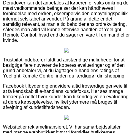
Derudover kan det anbefales at køberen er vaks omkring de
mest vedkommende betingelser der kan håndhæves i
forbindelse med ordren, eksempelvis den ombytningspolitik
internet selskabet anvender. På grund af dette er det
samtidig relevant, at man altid beholder ens ordrekvittering,
således man altid vil kunne eftervise handlen af Yeelight
Remote Control, hvad end du søger en vare til en mand eller
kvinde.
Trustpilot indebærer fuldt ud anstændige muligheder for at
besigtige flere nuværende køberes evalueringer og af den
grund anbefaler vi, at du iagttager e-handlens ratings af
Yeelight Remote Control inden du færdiggør din shopping.
Facebook tilbyder dig endvidere altid troværdige genveje til
at få kendskab til e-handlens kundefokus. Her ses mange
firmaer på nettet hvor kunder kan tilkendegive en evaluering
af deres købsoplevelse, hvilket ydermere må bruges til
afvejning af kundetilfredsheden.
Websitet er reklamefinansieret. Vi har samarbejdsaftaler
med mange webbutikker hvor vi formidler butikkernes