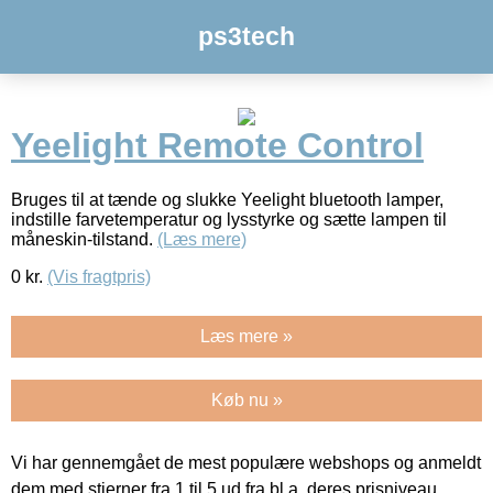
ps3tech
Yeelight Remote Control
Bruges til at tænde og slukke Yeelight bluetooth lamper,
indstille farvetemperatur og lysstyrke og sætte lampen til
måneskin-tilstand.
(Læs mere)
0
kr.
(Vis fragtpris)
Læs mere »
Køb nu »
Vi har gennemgået de mest populære webshops og anmeldt
dem med stjerner fra 1 til 5 ud fra bl.a. deres prisniveau,