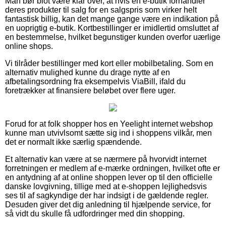
Man bør blot være klar over, at hvis en e-butik forhandler
deres produkter til salg for en salgspris som virker helt
fantastisk billig, kan det mange gange være en indikation på
en uoprigtig e-butik. Kortbestillinger er imidlertid omsluttet af
en bestemmelse, hvilket begunstiger kunden overfor uærlige
online shops.
Vi tilråder bestillinger med kort eller mobilbetaling. Som en
alternativ mulighed kunne du drage nytte af en
afbetalingsordning fra eksempelvis ViaBill, ifald du
foretrækker at finansiere beløbet over flere uger.
Forud for at folk shopper hos en Yeelight internet webshop
kunne man utvivlsomt sætte sig ind i shoppens vilkår, men
det er normalt ikke særlig spændende.
Et alternativ kan være at se nærmere på hvorvidt internet
forretningen er medlem af e-mærke ordningen, hvilket ofte er
en antydning af at online shoppen lever op til den officielle
danske lovgivning, tillige med at e-shoppen lejlighedsvis
ses til af sagkyndige der har indsigt i de gældende regler.
Desuden giver det dig anledning til hjælpende service, for
så vidt du skulle få udfordringer med din shopping.