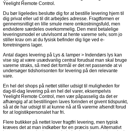
Yeelight Remote Control.
Du bør ligeledes beslutte dig for at bestille levering hjem til
dig privat eller ud til dit arbejdes adresse. Fragtformen er
gennemsnitligt en lille smule mere omkostningsfuld, men
endvidere særdeles overkommelig. Den mest betalelige
leveringsmodel er utvivlsomt at hente varerne selv, som jo
stiller krav om at du fysisk befinder dig lige ved e-
forretningens lager.
Antal dages levering på Lys & lamper > Indendørs lys kan
vise sig at være usædvanlig central forudsat man skal bruge
varerne straks, så med det formål er det ret passende at vi
undersøger tidshorisonten for levering på den relevante
vare.
En hel del shops på nettet stiller udsigt til muligheden for
dag-til-dag levering på en hel del varer, eksempelvis
Yeelight Remote Control, men vær påpasselig da det er
afhængig af at bestillingen laves forinden et givent tidspunkt,
så at de har udsigt til at kunne nå at få varerne afsendt forud
for at logistikpersonalet har fri.
Flere butikker på nettet lover fragtfri levering, men typisk
kræves det at man indkøber for en præcis sum. Alternativt