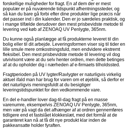
forskellige muligheder for fragt. En af dem der er mest
populær er på nuværende tidspunkt afhentningssteder, og
så kan du bare gå forbi efter dine produkter lige præcis når
det passer ind i din kalender. Den er jo særdeles praktisk, og
i mange tilfælde derudover den mest prisbevidste metode til
levering ved køb af ZENOAQ UV Penlygte, 365nm.
Du kunne også planlægge at få produkterne leveret til din
bolig eller til dit arbejde. Leveringsformen viser sig til tider en
lille smule mere omkostningsfuld, men endvidere ekstremt
fleksibel. Den mest prisbevidste metode til levering vil dog
utvivlsomt være at du selv henter ordren, men dette betinges
af at du opholder dig i nærheden af e-firmaets tilholdssted.
Fragtperioden på UV lygter/Ravlygter er naturligvis virkelig
aktuel ifald man har brug for varen om et øjeblik, så derfor er
det naturligvis meningsfuldt at du besigtiger
leveringstidspunktet for den vedkommende vare.
En del e-handler lover dag-til-dag fragt på en masse
varenumre, eksempelvis ZENOAQ UV Penlygte, 365nm,
men vær på vagt da det afhænger af at ordren gennemføres
tidligere end et fastslået klokkeslæt, med det formål at de
garanteret kan nå at få dit nye produkt klar inden de
pakkeansatte holder fyraften.