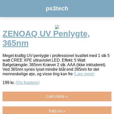
ps3tech
ZENOAQ UV Penlygte,
365nm
Meget kraftig UV-penlygte i professionel kvalitet med 1 stk 5
watt CREE XPE ultraviolet LED. Effekt: 5 Watt
Bølgelængde: 365nm Kræver 2 stk. AAA (ikke inkluderet).
Ved 365nm synes lyset mindre blåt end 395nm for det
menneskelige øje, og visse ting kan fre
(Læs mere)
199
kr.
(Vis fragtpris)
Læs mere »
Køb nu »