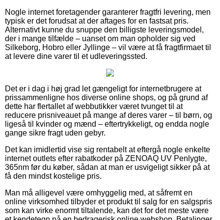
Nogle internet foretagender garanterer fragtfri levering, men
typisk er det forudsat at der aftages for en fastsat pris.
Alternativt kunne du snuppe den billigste leveringsmodel,
der i mange tilfælde – uanset om man opholder sig ved
Silkeborg, Hobro eller Jyllinge – vil være at få fragtfirmaet til
at levere dine varer til et udleveringssted.
Det er i dag i høj grad let gængeligt for internetbrugere at
prissammenligne hos diverse online shops, og på grund af
dette har flertallet af webbutikker været tvunget til at
reducere prisniveauet på mange af deres varer – til børn, og
ligeså til kvinder og mænd – eftertrykkeligt, og endda nogle
gange sikre fragt uden gebyr.
Det kan imidlertid vise sig rentabelt at eftergå nogle enkelte
internet outlets efter rabatkoder på ZENOAQ UV Penlygte,
365nm før du køber, sådan at man er usvigeligt sikker på at
få den mindst kostelige pris.
Man må alligevel være omhyggelig med, at såfremt en
online virksomhed tilbyder et produkt til salg for en salgspris
som kan virke enormt tiltalende, kan det for det meste være
et kendetegn på en bedragerisk online webshop. Betalinger