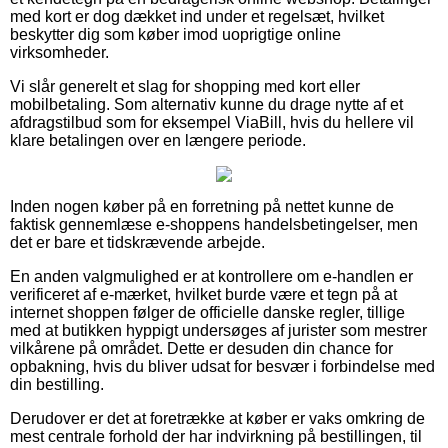
med kort er dog dækket ind under et regelsæt, hvilket
beskytter dig som køber imod uoprigtige online
virksomheder.
Vi slår generelt et slag for shopping med kort eller
mobilbetaling. Som alternativ kunne du drage nytte af et
afdragstilbud som for eksempel ViaBill, hvis du hellere vil
klare betalingen over en længere periode.
Inden nogen køber på en forretning på nettet kunne de
faktisk gennemlæse e-shoppens handelsbetingelser, men
det er bare et tidskrævende arbejde.
En anden valgmulighed er at kontrollere om e-handlen er
verificeret af e-mærket, hvilket burde være et tegn på at
internet shoppen følger de officielle danske regler, tillige
med at butikken hyppigt undersøges af jurister som mestrer
vilkårene på området. Dette er desuden din chance for
opbakning, hvis du bliver udsat for besvær i forbindelse med
din bestilling.
Derudover er det at foretrække at køber er vaks omkring de
mest centrale forhold der har indvirkning på bestillingen, til