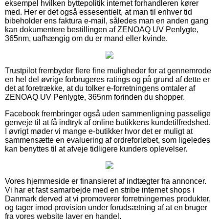
eksempel hvilken byttepolitik internet forhandleren kører
med. Her er det også essesentielt, at man til enhver tid
bibeholder ens faktura e-mail, således man en anden gang
kan dokumentere bestillingen af ZENOAQ UV Penlygte,
365nm, uafhængig om du er mand eller kvinde.
Trustpilot frembyder flere fine muligheder for at gennemrode
en hel del øvrige forbrugeres ratings og på grund af dette er
det at foretrække, at du tolker e-forretningens omtaler af
ZENOAQ UV Penlygte, 365nm forinden du shopper.
Facebook frembringer også uden sammenligning passelige
genveje til at få indtryk af online butikkens kundetilfredshed.
I øvrigt møder vi mange e-butikker hvor det er muligt at
sammensætte en evaluering af ordreforløbet, som ligeledes
kan benyttes til at afveje tidligere kunders oplevelser.
Vores hjemmeside er finansieret af indtægter fra annoncer.
Vi har et fast samarbejde med en stribe internet shops i
Danmark derved at vi promoverer forretningernes produkter,
og tager imod provision under forudsætning af at en bruger
fra vores website laver en handel.