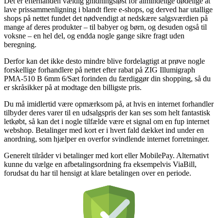
Det er efterhånden vældig gnidningsløst for almindelige dødelige at
lave prissammenligning i blandt flere e-shops, og derved har utallige
shops på nettet fundet det nødvendigt at nedskære salgsværdien på
mange af deres produkter – til babyer og børn, og desuden også til
voksne – en hel del, og endda nogle gange sikre fragt uden
beregning.
Derfor kan det ikke desto mindre blive fordelagtigt at prøve nogle
forskellige forhandlere på nettet efter rabat på ZIG Illumigraph
PMA-510 B 6mm 6/Sæt forinden du færdiggør din shopping, så du
er skråsikker på at modtage den billigste pris.
Du må imidlertid være opmærksom på, at hvis en internet forhandler
tilbyder deres varer til en udsalgspris der kan ses som helt fantastisk
letkøbt, så kan det i nogle tilfælde være et signal om en fup internet
webshop. Betalinger med kort er i hvert fald dækket ind under en
anordning, som hjælper en overfor svindlende internet forretninger.
Generelt tilråder vi betalinger med kort eller MobilePay. Alternativt
kunne du vælge en afbetalingsordning fra eksempelvis ViaBill,
forudsat du har til hensigt at klare betalingen over en periode.