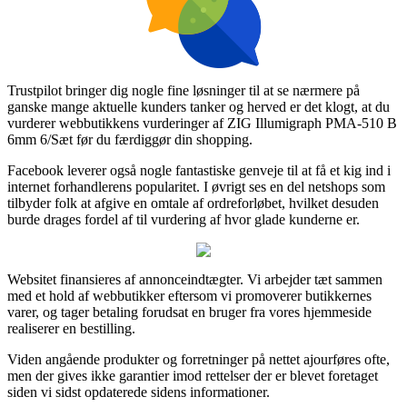
Trustpilot bringer dig nogle fine løsninger til at se nærmere på
ganske mange aktuelle kunders tanker og herved er det klogt, at du
vurderer webbutikkens vurderinger af ZIG Illumigraph PMA-510 B
6mm 6/Sæt før du færdiggør din shopping.
Facebook leverer også nogle fantastiske genveje til at få et kig ind i
internet forhandlerens popularitet. I øvrigt ses en del netshops som
tilbyder folk at afgive en omtale af ordreforløbet, hvilket desuden
burde drages fordel af til vurdering af hvor glade kunderne er.
Websitet finansieres af annonceindtægter. Vi arbejder tæt sammen
med et hold af webbutikker eftersom vi promoverer butikkernes
varer, og tager betaling forudsat en bruger fra vores hjemmeside
realiserer en bestilling.
Viden angående produkter og forretninger på nettet ajourføres ofte,
men der gives ikke garantier imod rettelser der er blevet foretaget
siden vi sidst opdaterede sidens informationer.