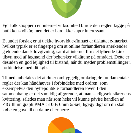
Før folk shopper i en internet virksomhed burde de i reglen kigge på
butikkens vilkår, men det er bare ikke super interessant.
Et andet forslag er at tjekke hvorvidt e-firmaet er tilsluttet e-mærket,
hvilket typisk er et fingerpeg om at online forhandleren anerkender
gældende dansk lovgivning, samt at internet firmaet løbende føres
tilsyn med af fagmænd der behersker vilkårene på området. Dette er
desuden en god lejlighed til bistand, når du møder problemstillinger i
forbindelse med dit køb.
Tilmed anbefales det at du er omhyggelig omkring de fundamentale
regler der kan håndhæves i forbindelse med ordren, som
eksempelvis den byttepolitik e-forhandleren lover. I den
sammenhæng er det samtidig afgørende, at man stadigvæk sikrer ens
kvittering, således man når som helst vil kunne påvise handlen af
ZIG Illumigraph PMA-510 B 6mm 6/Sæt, ligegyldigt om du skal
købe en gave til en dame eller herre.