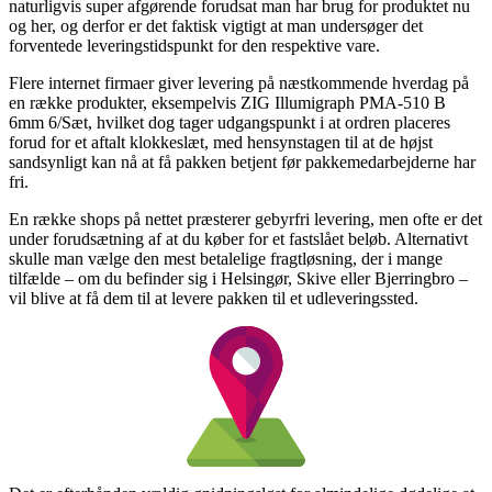
naturligvis super afgørende forudsat man har brug for produktet nu
og her, og derfor er det faktisk vigtigt at man undersøger det
forventede leveringstidspunkt for den respektive vare.
Flere internet firmaer giver levering på næstkommende hverdag på
en række produkter, eksempelvis ZIG Illumigraph PMA-510 B
6mm 6/Sæt, hvilket dog tager udgangspunkt i at ordren placeres
forud for et aftalt klokkeslæt, med hensynstagen til at de højst
sandsynligt kan nå at få pakken betjent før pakkemedarbejderne har
fri.
En række shops på nettet præsterer gebyrfri levering, men ofte er det
under forudsætning af at du køber for et fastslået beløb. Alternativt
skulle man vælge den mest betalelige fragtløsning, der i mange
tilfælde – om du befinder sig i Helsingør, Skive eller Bjerringbro –
vil blive at få dem til at levere pakken til et udleveringssted.