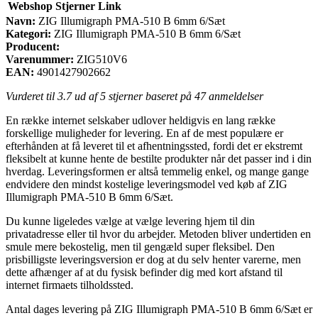
Webshop
Stjerner
Link
Navn:
ZIG Illumigraph PMA-510 B 6mm 6/Sæt
Kategori:
ZIG Illumigraph PMA-510 B 6mm 6/Sæt
Producent:
Varenummer:
ZIG510V6
EAN:
4901427902662
Vurderet til
3.7
ud af 5 stjerner baseret på
47
anmeldelser
En række internet selskaber udlover heldigvis en lang række
forskellige muligheder for levering. En af de mest populære er
efterhånden at få leveret til et afhentningssted, fordi det er ekstremt
fleksibelt at kunne hente de bestilte produkter når det passer ind i din
hverdag. Leveringsformen er altså temmelig enkel, og mange gange
endvidere den mindst kostelige leveringsmodel ved køb af ZIG
Illumigraph PMA-510 B 6mm 6/Sæt.
Du kunne ligeledes vælge at vælge levering hjem til din
privatadresse eller til hvor du arbejder. Metoden bliver undertiden en
smule mere bekostelig, men til gengæld super fleksibel. Den
prisbilligste leveringsversion er dog at du selv henter varerne, men
dette afhænger af at du fysisk befinder dig med kort afstand til
internet firmaets tilholdssted.
Antal dages levering på ZIG Illumigraph PMA-510 B 6mm 6/Sæt er