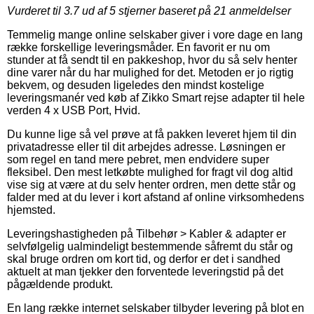
Vurderet til
3.7
ud af 5 stjerner baseret på
21
anmeldelser
Temmelig mange online selskaber giver i vore dage en lang
række forskellige leveringsmåder. En favorit er nu om
stunder at få sendt til en pakkeshop, hvor du så selv henter
dine varer når du har mulighed for det. Metoden er jo rigtig
bekvem, og desuden ligeledes den mindst kostelige
leveringsmanér ved køb af Zikko Smart rejse adapter til hele
verden 4 x USB Port, Hvid.
Du kunne lige så vel prøve at få pakken leveret hjem til din
privatadresse eller til dit arbejdes adresse. Løsningen er
som regel en tand mere pebret, men endvidere super
fleksibel. Den mest letkøbte mulighed for fragt vil dog altid
vise sig at være at du selv henter ordren, men dette står og
falder med at du lever i kort afstand af online virksomhedens
hjemsted.
Leveringshastigheden på Tilbehør > Kabler & adapter er
selvfølgelig ualmindeligt bestemmende såfremt du står og
skal bruge ordren om kort tid, og derfor er det i sandhed
aktuelt at man tjekker den forventede leveringstid på det
pågældende produkt.
En lang række internet selskaber tilbyder levering på blot en