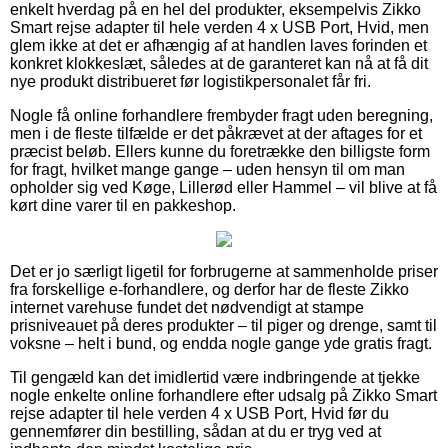
enkelt hverdag på en hel del produkter, eksempelvis Zikko
Smart rejse adapter til hele verden 4 x USB Port, Hvid, men
glem ikke at det er afhængig af at handlen laves forinden et
konkret klokkeslæt, således at de garanteret kan nå at få dit
nye produkt distribueret før logistikpersonalet får fri.
Nogle få online forhandlere frembyder fragt uden beregning,
men i de fleste tilfælde er det påkrævet at der aftages for et
præcist beløb. Ellers kunne du foretrække den billigste form
for fragt, hvilket mange gange – uden hensyn til om man
opholder sig ved Køge, Lillerød eller Hammel – vil blive at få
kørt dine varer til en pakkeshop.
Det er jo særligt ligetil for forbrugerne at sammenholde priser
fra forskellige e-forhandlere, og derfor har de fleste Zikko
internet varehuse fundet det nødvendigt at stampe
prisniveauet på deres produkter – til piger og drenge, samt til
voksne – helt i bund, og endda nogle gange yde gratis fragt.
Til gengæld kan det imidlertid være indbringende at tjekke
nogle enkelte online forhandlere efter udsalg på Zikko Smart
rejse adapter til hele verden 4 x USB Port, Hvid før du
gennemfører din bestilling, sådan at du er tryg ved at