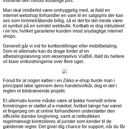
indhente den mindst kostelige pris.
Man skal imidlertid være omhyggelig med, at ifald en
internet webshop forhandler en vare til en salgspris der kan
ses som himmelråbende billig, så er det for det meste være
et symbol på en svindel webbutik. Kortkøb er dog inkluderet
i en lov, hvilket garanterer kunden imod snydagtige internet
shops.
Generelt går vi ind for kortbestillinger eller mobilbetaling.
Som et alternativ kan du drage fordel af en
afbetalingsløsning som eksempelvis ViaBill, ifald du hellere
vil klare omkostningerne over flere uger.
Forud for at nogen køber i en Zikko e-shop burde man i
princippet løbe igennem dens handelsvilkår, dog er det i
reglen et tidskrævende projekt.
Et alternativ kunne måske være at tjekke hvorvidt online
forretningen er støttet af e-mærket, hvilket længe har været
et fingerpeg om at online forhandleren understøtter den
officielle danske lovgivning, samt at netbutikken
regelmæssigt kontrolleres af jurister som kender til de
gældende regler. Det giver dig chance for support, når du får