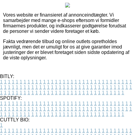
Vores website er finansieret af annonceindtægter. Vi
samarbejder med mange e-shops eftersom vi formidler
firmaernes produkter, og indkasserer godtgørelse forudsat
de personer vi sender videre foretager et køb.
Fakta vedrørende tilbud og online outlets opretholdes
jævnligt, men det er umuligt for os at give garantier imod
justeringer der er blevet foretaget siden sidste opdatering af
de viste oplysninger.
BITLY:
1
1
1
1
1
1
1
1
1
1
1
1
1
1
1
1
1
1
1
1
1
1
1
1
1
1
1
1
1
1
1
1
1
1
1
1
1
1
1
1
1
1
1
1
1
1
1
1
1
1
1
1
1
1
1
1
1
1
1
1
1
1
1
1
1
1
1
1
1
1
1
1
1
1
1
1
1
1
1
1
1
1
1
1
1
1
1
1
1
1
1
1
1
1
1
1
1
1
1
1
SPOTIFY:
1
1
1
1
1
1
1
1
1
1
1
1
1
1
1
1
1
1
1
1
1
1
1
1
1
1
1
1
1
1
1
1
1
1
1
1
1
1
1
1
1
1
1
1
1
1
1
1
1
1
1
1
1
1
1
1
1
1
1
1
1
1
1
1
1
1
1
1
1
1
1
1
1
1
1
1
1
1
1
1
1
1
1
1
1
1
1
1
1
1
1
1
1
1
1
1
1
1
1
1
CUTTLY BIO:
1
1
1
1
1
1
1
1
1
1
1
1
1
1
1
1
1
1
1
1
1
1
1
1
1
1
1
1
1
1
1
1
1
1
1