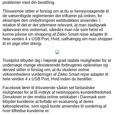
problemer med din bestilling.
Tilsvarende stiller vi forslag om at du er hensynstagende til
de væsentligste reglementer der influerer på ordren, for
eksempel den ombytningsret webbutikken anvender. I
relation til det er det ydermere relevant, at man stadigvæk
opbevarer ens ordremail, således man når som helst vil
kunne påvise sin shopping af Zikko Smart rejse adapter til
hele verden 4 x USB Port, Hvid, uafhængig om man shopper
til en pige eller dreng.
Trustpilot tilbyder dig i højeste grad stabile muligheder for at
undersøge mange eksisterende forbrugeres oplevelser og
derved stiller vi forslag om, at du studerer online
virksomhedens vurderinger af Zikko Smart rejse adapter til
hele verden 4 x USB Port, Hvid inden du bestiller.
Facebook fører til tilsvarende sådan set fantastiske
muligheder for at få indtryk af netshoppens kundetilfredshed.
Derudover er der endda online selskaber i Danmark som
tilbyder kunderne at forfatte en evaluering af deres
købsoplevelse, som også burde anvendes til vurdering af
hvor tilfredse kunderne er.