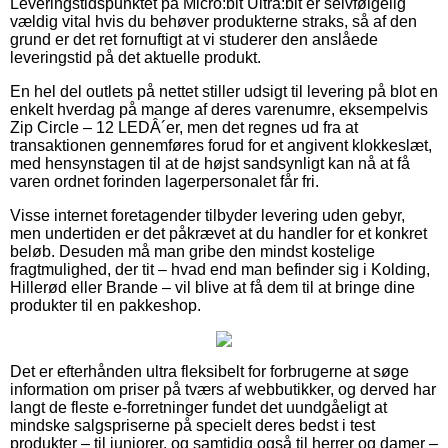
Leveringstidspunktet på Micro:bit Ultra:bit er selvfølgelig
vældig vital hvis du behøver produkterne straks, så af den
grund er det ret fornuftigt at vi studerer den anslåede
leveringstid på det aktuelle produkt.
En hel del outlets på nettet stiller udsigt til levering på blot en
enkelt hverdag på mange af deres varenumre, eksempelvis
Zip Circle – 12 LEDÂ´er, men det regnes ud fra at
transaktionen gennemføres forud for et angivent klokkeslæt,
med hensynstagen til at de højst sandsynligt kan nå at få
varen ordnet forinden lagerpersonalet får fri.
Visse internet foretagender tilbyder levering uden gebyr,
men undertiden er det påkrævet at du handler for et konkret
beløb. Desuden må man gribe den mindst kostelige
fragtmulighed, der tit – hvad end man befinder sig i Kolding,
Hillerød eller Brande – vil blive at få dem til at bringe dine
produkter til en pakkeshop.
Det er efterhånden ultra fleksibelt for forbrugerne at søge
information om priser på tværs af webbutikker, og derved har
langt de fleste e-forretninger fundet det uundgåeligt at
mindske salgspriserne på specielt deres bedst i test
produkter – til juniorer, og samtidig også til herrer og damer –