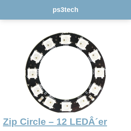
ps3tech
Zip Circle – 12 LEDÂ´er