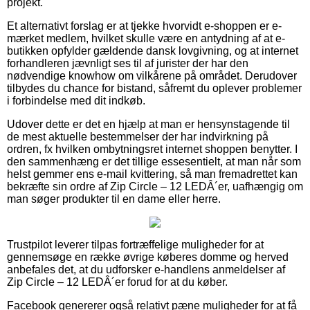
projekt.
Et alternativt forslag er at tjekke hvorvidt e-shoppen er e-
mærket medlem, hvilket skulle være en antydning af at e-
butikken opfylder gældende dansk lovgivning, og at internet
forhandleren jævnligt ses til af jurister der har den
nødvendige knowhow om vilkårene på området. Derudover
tilbydes du chance for bistand, såfremt du oplever problemer
i forbindelse med dit indkøb.
Udover dette er det en hjælp at man er hensynstagende til
de mest aktuelle bestemmelser der har indvirkning på
ordren, fx hvilken ombytningsret internet shoppen benytter. I
den sammenhæng er det tillige essesentielt, at man når som
helst gemmer ens e-mail kvittering, så man fremadrettet kan
bekræfte sin ordre af Zip Circle – 12 LEDÂ´er, uafhængig om
man søger produkter til en dame eller herre.
Trustpilot leverer tilpas fortræffelige muligheder for at
gennemsøge en række øvrige køberes domme og herved
anbefales det, at du udforsker e-handlens anmeldelser af
Zip Circle – 12 LEDÂ´er forud for at du køber.
Facebook genererer også relativt pæne muligheder for at få