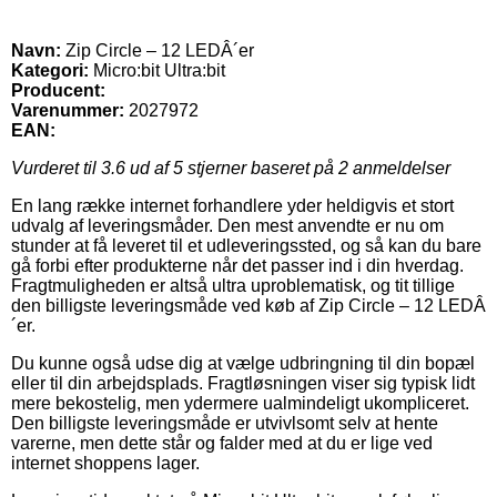
Navn:
Zip Circle – 12 LEDÂ´er
Kategori:
Micro:bit Ultra:bit
Producent:
Varenummer:
2027972
EAN:
Vurderet til
3.6
ud af 5 stjerner baseret på
2
anmeldelser
En lang række internet forhandlere yder heldigvis et stort
udvalg af leveringsmåder. Den mest anvendte er nu om
stunder at få leveret til et udleveringssted, og så kan du bare
gå forbi efter produkterne når det passer ind i din hverdag.
Fragtmuligheden er altså ultra uproblematisk, og tit tillige
den billigste leveringsmåde ved køb af Zip Circle – 12 LEDÂ
´er.
Du kunne også udse dig at vælge udbringning til din bopæl
eller til din arbejdsplads. Fragtløsningen viser sig typisk lidt
mere bekostelig, men ydermere ualmindeligt ukompliceret.
Den billigste leveringsmåde er utvivlsomt selv at hente
varerne, men dette står og falder med at du er lige ved
internet shoppens lager.