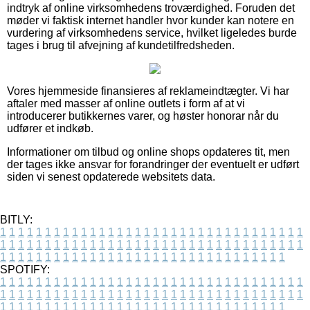
indtryk af online virksomhedens troværdighed. Foruden det
møder vi faktisk internet handler hvor kunder kan notere en
vurdering af virksomhedens service, hvilket ligeledes burde
tages i brug til afvejning af kundetilfredsheden.
Vores hjemmeside finansieres af reklameindtægter. Vi har
aftaler med masser af online outlets i form af at vi
introducerer butikkernes varer, og høster honorar når du
udfører et indkøb.
Informationer om tilbud og online shops opdateres tit, men
der tages ikke ansvar for forandringer der eventuelt er udført
siden vi senest opdaterede websitets data.
BITLY:
1
1
1
1
1
1
1
1
1
1
1
1
1
1
1
1
1
1
1
1
1
1
1
1
1
1
1
1
1
1
1
1
1
1
1
1
1
1
1
1
1
1
1
1
1
1
1
1
1
1
1
1
1
1
1
1
1
1
1
1
1
1
1
1
1
1
1
1
1
1
1
1
1
1
1
1
1
1
1
1
1
1
1
1
1
1
1
1
1
1
1
1
1
1
1
1
1
1
1
1
SPOTIFY:
1
1
1
1
1
1
1
1
1
1
1
1
1
1
1
1
1
1
1
1
1
1
1
1
1
1
1
1
1
1
1
1
1
1
1
1
1
1
1
1
1
1
1
1
1
1
1
1
1
1
1
1
1
1
1
1
1
1
1
1
1
1
1
1
1
1
1
1
1
1
1
1
1
1
1
1
1
1
1
1
1
1
1
1
1
1
1
1
1
1
1
1
1
1
1
1
1
1
1
1