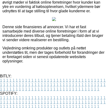
øvrigt møder vi faktisk online forretninger hvor kunder kan
ytre en vurdering af købsoplevelsen, hvilket ydermere bør
udnyttes til at tage stilling til hvor glade kunderne er.
Denne side finansieres af annoncer. Vi har et fast
samarbejde med diverse online forretninger i form af at vi
introducerer deres tilbud, og tjener betaling ifald den bruger
vi sender videre realiserer en bestilling.
Vejledning omkring produkter og outlets på nettet
understøttes tit, men der tages forbehold for forandringer der
er foretaget siden vi senest opdaterede websitets
oplysninger.
BITLY:
1
1
1
1
1
1
1
1
1
1
1
1
1
1
1
1
1
1
1
1
1
1
1
1
1
1
1
1
1
1
1
1
1
1
1
1
1
1
1
1
1
1
1
1
1
1
1
1
1
1
1
1
1
1
1
1
1
1
1
1
1
1
1
1
1
1
1
1
1
1
1
1
1
1
1
1
1
1
1
1
1
1
1
1
1
1
1
1
1
1
1
1
1
1
1
1
1
1
1
1
SPOTIFY:
1
1
1
1
1
1
1
1
1
1
1
1
1
1
1
1
1
1
1
1
1
1
1
1
1
1
1
1
1
1
1
1
1
1
1
1
1
1
1
1
1
1
1
1
1
1
1
1
1
1
1
1
1
1
1
1
1
1
1
1
1
1
1
1
1
1
1
1
1
1
1
1
1
1
1
1
1
1
1
1
1
1
1
1
1
1
1
1
1
1
1
1
1
1
1
1
1
1
1
1