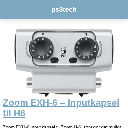
ps3tech
Zoom EXH-6 – Inputkapsel
til H6
Zoom EXH-6 input kapsel til Zoom H-6, som gør det muligt