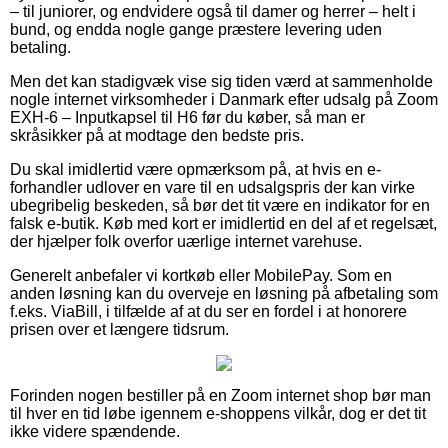
– til juniorer, og endvidere også til damer og herrer – helt i
bund, og endda nogle gange præstere levering uden
betaling.
Men det kan stadigvæk vise sig tiden værd at sammenholde
nogle internet virksomheder i Danmark efter udsalg på Zoom
EXH-6 – Inputkapsel til H6 før du køber, så man er
skråsikker på at modtage den bedste pris.
Du skal imidlertid være opmærksom på, at hvis en e-
forhandler udlover en vare til en udsalgspris der kan virke
ubegribelig beskeden, så bør det tit være en indikator for en
falsk e-butik. Køb med kort er imidlertid en del af et regelsæt,
der hjælper folk overfor uærlige internet varehuse.
Generelt anbefaler vi kortkøb eller MobilePay. Som en
anden løsning kan du overveje en løsning på afbetaling som
f.eks. ViaBill, i tilfælde af at du ser en fordel i at honorere
prisen over et længere tidsrum.
Forinden nogen bestiller på en Zoom internet shop bør man
til hver en tid løbe igennem e-shoppens vilkår, dog er det tit
ikke videre spændende.