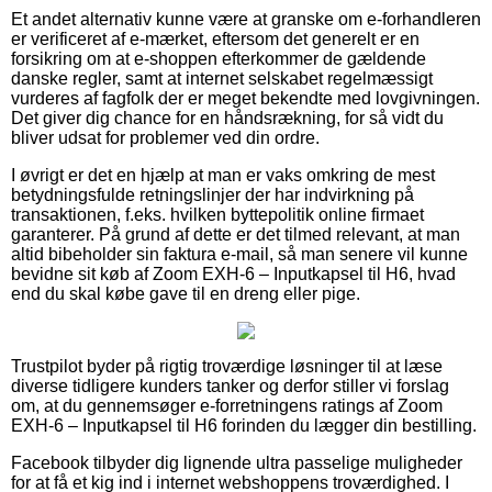
Et andet alternativ kunne være at granske om e-forhandleren
er verificeret af e-mærket, eftersom det generelt er en
forsikring om at e-shoppen efterkommer de gældende
danske regler, samt at internet selskabet regelmæssigt
vurderes af fagfolk der er meget bekendte med lovgivningen.
Det giver dig chance for en håndsrækning, for så vidt du
bliver udsat for problemer ved din ordre.
I øvrigt er det en hjælp at man er vaks omkring de mest
betydningsfulde retningslinjer der har indvirkning på
transaktionen, f.eks. hvilken byttepolitik online firmaet
garanterer. På grund af dette er det tilmed relevant, at man
altid bibeholder sin faktura e-mail, så man senere vil kunne
bevidne sit køb af Zoom EXH-6 – Inputkapsel til H6, hvad
end du skal købe gave til en dreng eller pige.
Trustpilot byder på rigtig troværdige løsninger til at læse
diverse tidligere kunders tanker og derfor stiller vi forslag
om, at du gennemsøger e-forretningens ratings af Zoom
EXH-6 – Inputkapsel til H6 forinden du lægger din bestilling.
Facebook tilbyder dig lignende ultra passelige muligheder
for at få et kig ind i internet webshoppens troværdighed. I