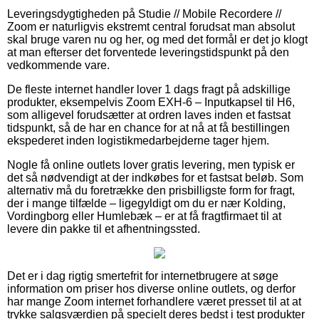
Leveringsdygtigheden på Studie // Mobile Recordere //
Zoom er naturligvis ekstremt central forudsat man absolut
skal bruge varen nu og her, og med det formål er det jo klogt
at man efterser det forventede leveringstidspunkt på den
vedkommende vare.
De fleste internet handler lover 1 dags fragt på adskillige
produkter, eksempelvis Zoom EXH-6 – Inputkapsel til H6,
som alligevel forudsætter at ordren laves inden et fastsat
tidspunkt, så de har en chance for at nå at få bestillingen
ekspederet inden logistikmedarbejderne tager hjem.
Nogle få online outlets lover gratis levering, men typisk er
det så nødvendigt at der indkøbes for et fastsat beløb. Som
alternativ må du foretrække den prisbilligste form for fragt,
der i mange tilfælde – ligegyldigt om du er nær Kolding,
Vordingborg eller Humlebæk – er at få fragtfirmaet til at
levere din pakke til et afhentningssted.
Det er i dag rigtig smertefrit for internetbrugere at søge
information om priser hos diverse online outlets, og derfor
har mange Zoom internet forhandlere været presset til at at
trykke salgsværdien på specielt deres bedst i test produkter