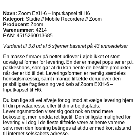
Navn:
Zoom EXH-6 – Inputkapsel til H6
Kategori:
Studie // Mobile Recordere // Zoom
Producent:
Zoom
Varenummer:
4214
EAN:
4515260013685
Vurderet til
3.8
ud af 5 stjerner baseret på
43
anmeldelser
En masse firmaer på nettet udlover i øjeblikket et stort
udvalg af former for levering. En der er meget populær er p.t.
pakkeshops, som gør at du kan hente de bestilte produkter
når der er tid til det. Leveringsformen er nemlig særdeles
hensigtsmæssig, samt i mange tilfælde derudover den
prisbilligste fragtløsning ved køb af Zoom EXH-6 –
Inputkapsel til H6.
Du kan lige så vel afveje for og imod at vælge levering hjem
til din privatadresse eller til din arbejdsplads.
Leveringsmetoden viser sig godt nok en tand mere
bekostelig, men endda ret ligetil. Den billigste mulighed for
levering vil dog i de fleste tilfælde være at hente varerne
selv, men den løsning betinges af at du er med kort afstand
til internet selskabets adresse.