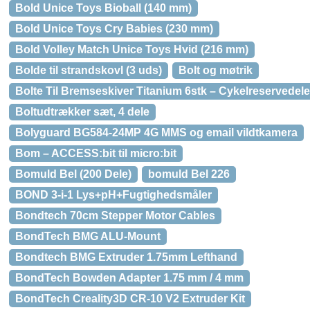
Bold Unice Toys Bioball (140 mm)
Bold Unice Toys Cry Babies (230 mm)
Bold Volley Match Unice Toys Hvid (216 mm)
Bolde til strandskovl (3 uds)
Bolt og møtrik
Bolte Til Bremseskiver Titanium 6stk – Cykelreservedele
Boltudtrækker sæt, 4 dele
Bolyguard BG584-24MP 4G MMS og email vildtkamera
Bom – ACCESS:bit til micro:bit
Bomuld Bel (200 Dele)
bomuld Bel 226
BOND 3-i-1 Lys+pH+Fugtighedsmåler
Bondtech 70cm Stepper Motor Cables
BondTech BMG ALU-Mount
Bondtech BMG Extruder 1.75mm Lefthand
BondTech Bowden Adapter 1.75 mm / 4 mm
BondTech Creality3D CR-10 V2 Extruder Kit