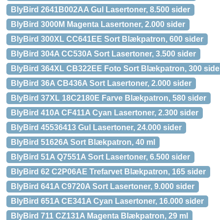
BlyBird 2641B002AA Gul Lasertoner, 8.500 sider
BlyBird 3000M Magenta Lasertoner, 2.000 sider
BlyBird 300XL CC641EE Sort Blækpatron, 600 sider
BlyBird 304A CC530A Sort Lasertoner, 3.500 sider
BlyBird 364XL CB322EE Foto Sort Blækpatron, 300 side
BlyBird 36A CB436A Sort Lasertoner, 2.000 sider
BlyBird 37XL 18C2180E Farve Blækpatron, 580 sider
BlyBird 410A CF411A Cyan Lasertoner, 2.300 sider
BlyBird 45536413 Gul Lasertoner, 24.000 sider
BlyBird 51626A Sort Blækpatron, 40 ml
BlyBird 51A Q7551A Sort Lasertoner, 6.500 sider
BlyBird 62 C2P06AE Trefarvet Blækpatron, 165 sider
BlyBird 641A C9720A Sort Lasertoner, 9.000 sider
BlyBird 651A CE341A Cyan Lasertoner, 16.000 sider
BlyBird 711 CZ131A Magenta Blækpatron, 29 ml