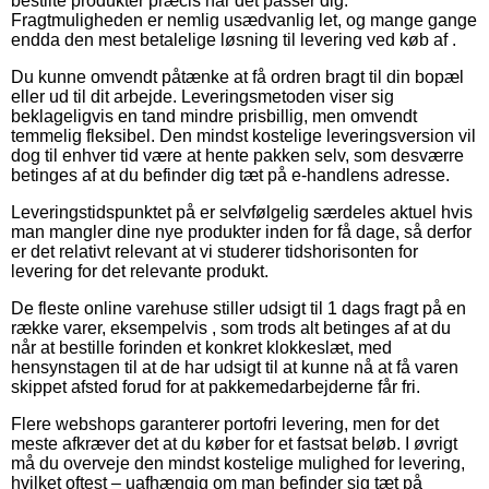
bestilte produkter præcis når det passer dig.
Fragtmuligheden er nemlig usædvanlig let, og mange gange
endda den mest betalelige løsning til levering ved køb af .
Du kunne omvendt påtænke at få ordren bragt til din bopæl
eller ud til dit arbejde. Leveringsmetoden viser sig
beklageligvis en tand mindre prisbillig, men omvendt
temmelig fleksibel. Den mindst kostelige leveringsversion vil
dog til enhver tid være at hente pakken selv, som desværre
betinges af at du befinder dig tæt på e-handlens adresse.
Leveringstidspunktet på er selvfølgelig særdeles aktuel hvis
man mangler dine nye produkter inden for få dage, så derfor
er det relativt relevant at vi studerer tidshorisonten for
levering for det relevante produkt.
De fleste online varehuse stiller udsigt til 1 dags fragt på en
række varer, eksempelvis , som trods alt betinges af at du
når at bestille forinden et konkret klokkeslæt, med
hensynstagen til at de har udsigt til at kunne nå at få varen
skippet afsted forud for at pakkemedarbejderne får fri.
Flere webshops garanterer portofri levering, men for det
meste afkræver det at du køber for et fastsat beløb. I øvrigt
må du overveje den mindst kostelige mulighed for levering,
hvilket oftest – uafhængig om man befinder sig tæt på