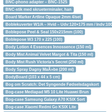
BNC-phono adapter – BNC-1525
BNC-stik med skrueterminaler, han
Board Marker Artline Opaque 2mm 4/set
Boblekuverter W1/A – Hvid – Udv:120×175 mm / Indv:100
Boblepose Peel & Seal 150x215mm (100)
Boblepose W3 170 x 225 (100)
Body Lotion 4 Essences Innossence (150 ml)
Body Mist Animal Velvet Margot & Tita (150 ml)
Body Mist Rush Victoria’s Secret (250 ml)
Body Spray Dagny MaÃ»be (200 ml)
BodyBoard (103 x 44 x 5 cm)
Bog om Scratch: Det Syngende Fødselsdagskort
Bog-case Mediapad M5 10 Lite Huawei Brun
Bog-case Samsung Galaxy A70 KSIX Sort
Bog-case Xiaomi Redmi Go KSIX Lite