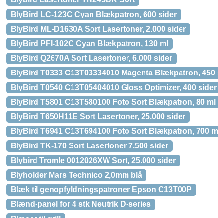
BlyBird LC-123C Cyan Blækpatron, 600 sider
BlyBird ML-D1630A Sort Lasertoner, 2.000 sider
BlyBird PFI-102C Cyan Blækpatron, 130 ml
BlyBird Q2670A Sort Lasertoner, 6.000 sider
BlyBird T0333 C13T03334010 Magenta Blækpatron, 450 
BlyBird T0540 C13T05404010 Gloss Optimizer, 400 sider
BlyBird T5801 C13T580100 Foto Sort Blækpatron, 80 ml
BlyBird T650H11E Sort Lasertoner, 25.000 sider
BlyBird T6941 C13T694100 Foto Sort Blækpatron, 700 m
BlyBird TK-170 Sort Lasertoner 7.500 sider
Blybird Tromle 0012026XW Sort, 25.000 sider
Blyholder Mars Technico 2,0mm blå
Blæk til genopfyldningspatroner Epson C13T00P
Blænd-panel for 4 stk Neutrik D-series