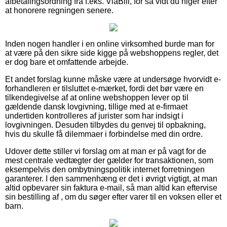
afbetalingsordning fra f.eks. ViaBill, for så vidt du higer efter
at honorere regningen senere.
Inden nogen handler i en online virksomhed burde man for
at være på den sikre side kigge på webshoppens regler, det
er dog bare et omfattende arbejde.
Et andet forslag kunne måske være at undersøge hvorvidt e-
forhandleren er tilsluttet e-mærket, fordi det bør være en
tilkendegivelse af at online webshoppen lever op til
gældende dansk lovgivning, tillige med at e-firmaet
undertiden kontrolleres af jurister som har indsigt i
lovgivningen. Desuden tilbydes du genvej til opbakning,
hvis du skulle få dilemmaer i forbindelse med din ordre.
Udover dette stiller vi forslag om at man er på vagt for de
mest centrale vedtægter der gælder for transaktionen, som
eksempelvis den ombytningspolitik internet forretningen
garanterer. I den sammenhæng er det i øvrigt vigtigt, at man
altid opbevarer sin faktura e-mail, så man altid kan eftervise
sin bestilling af , om du søger efter varer til en voksen eller et
barn.