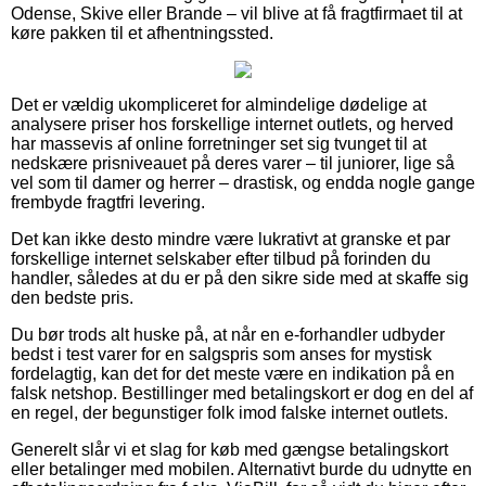
Odense, Skive eller Brande – vil blive at få fragtfirmaet til at
køre pakken til et afhentningssted.
Det er vældig ukompliceret for almindelige dødelige at
analysere priser hos forskellige internet outlets, og herved
har massevis af online forretninger set sig tvunget til at
nedskære prisniveauet på deres varer – til juniorer, lige så
vel som til damer og herrer – drastisk, og endda nogle gange
frembyde fragtfri levering.
Det kan ikke desto mindre være lukrativt at granske et par
forskellige internet selskaber efter tilbud på forinden du
handler, således at du er på den sikre side med at skaffe sig
den bedste pris.
Du bør trods alt huske på, at når en e-forhandler udbyder
bedst i test varer for en salgspris som anses for mystisk
fordelagtig, kan det for det meste være en indikation på en
falsk netshop. Bestillinger med betalingskort er dog en del af
en regel, der begunstiger folk imod falske internet outlets.
Generelt slår vi et slag for køb med gængse betalingskort
eller betalinger med mobilen. Alternativt burde du udnytte en