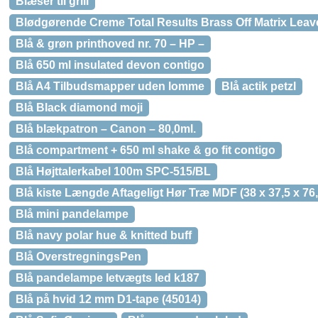
Blæser til grill
Blødgørende Creme Total Results Brass Off Matrix Leave
Blå & grøn printhoved nr. 70 – HP –
Blå 650 ml insulated devon contigo
Blå A4 Tilbudsmapper uden lomme
Blå actik petzl
Blå Black diamond moji
Blå blækpatron – Canon – 80,0ml.
Blå compartment + 650 ml shake & go fit contigo
Blå Højttalerkabel 100m SPC-515/BL
Blå kiste Længde Aftageligt Hør Træ MDF (38 x 37,5 x 76
Blå mini pandelampe
Blå navy polar hue & knitted buff
Blå OverstregningsPen
Blå pandelampe letvægts led k187
Blå på hvid 12 mm D1-tape (45014)