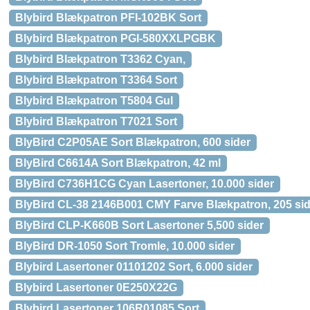
Blybird Blækpatron PFI-102BK Sort
Blybird Blækpatron PGI-580XXLPGBK
Blybird Blækpatron T3362 Cyan,
Blybird Blækpatron T3364 Sort
Blybird Blækpatron T5804 Gul
Blybird Blækpatron T7021 Sort
BlyBird C2P05AE Sort Blækpatron, 600 sider
BlyBird C6614A Sort Blækpatron, 42 ml
BlyBird C736H1CG Cyan Lasertoner, 10.000 sider
BlyBird CL-38 2146B001 CMY Farve Blækpatron, 205 sid
BlyBird CLP-K660B Sort Lasertoner 5,500 sider
BlyBird DR-1050 Sort Tromle, 10.000 sider
Blybird Lasertoner 01101202 Sort, 6.000 sider
Blybird Lasertoner 0E250X22G
Blybird Lasertoner 106R01085 Sort