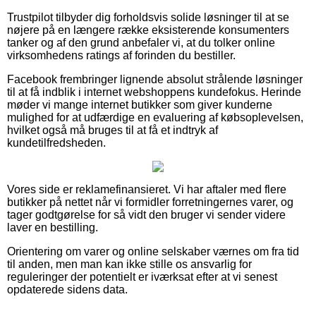
Trustpilot tilbyder dig forholdsvis solide løsninger til at se
nøjere på en længere række eksisterende konsumenters
tanker og af den grund anbefaler vi, at du tolker online
virksomhedens ratings af forinden du bestiller.
Facebook frembringer lignende absolut strålende løsninger
til at få indblik i internet webshoppens kundefokus. Herinde
møder vi mange internet butikker som giver kunderne
mulighed for at udfærdige en evaluering af købsoplevelsen,
hvilket også må bruges til at få et indtryk af
kundetilfredsheden.
Vores side er reklamefinansieret. Vi har aftaler med flere
butikker på nettet når vi formidler forretningernes varer, og
tager godtgørelse for så vidt den bruger vi sender videre
laver en bestilling.
Orientering om varer og online selskaber værnes om fra tid
til anden, men man kan ikke stille os ansvarlig for
reguleringer der potentielt er iværksat efter at vi senest
opdaterede sidens data.