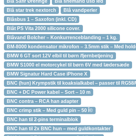
Blå Safir Øreringe
Blå snemand usb led
Blå star trek nextorch
Blå vandperler
Blåsbus 1 – Saxofon (inkl. CD)
Blåt PS Vita 2000 silicone cover.
Blåvand Bolcher – Konkurrenceblanding – 1 kg.
BM-8000 kondensator mikrofon – 3.5mm stik – Med holder
BMW 6 GT sort 12V elbil til børn /fjernbetjening
BMW S1000 el motorcykel til børn 6V med lædersæde
BMW Signatur Hard Case iPhone X
BNC (hun) Krympstik til koaksialkabel – passer til RG58/U
BNC + DC Power kabel – Sort – 10 m
BNC contra – RCA han adapter
BNC crimp stik – Med guld pin – 50 Î©
BNC han til 2-pins terminalblok
BNC han til 2x BNC hun – med guldkontakter