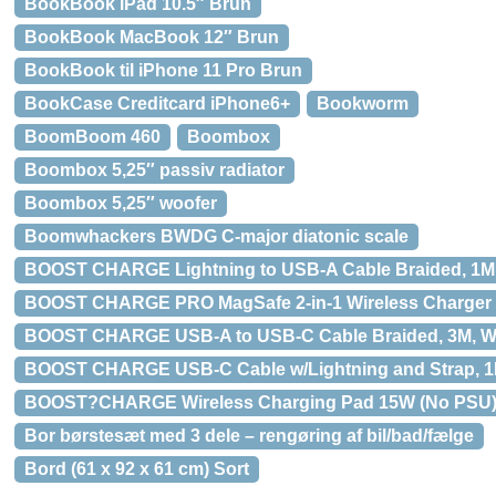
BookBook iPad 10.5″ Brun
BookBook MacBook 12″ Brun
BookBook til iPhone 11 Pro Brun
BookCase Creditcard iPhone6+
Bookworm
BoomBoom 460
Boombox
Boombox 5,25″ passiv radiator
Boombox 5,25″ woofer
Boomwhackers BWDG C-major diatonic scale
BOOST CHARGE Lightning to USB-A Cable Braided, 1M,
BOOST CHARGE PRO MagSafe 2-in-1 Wireless Charger 
BOOST CHARGE USB-A to USB-C Cable Braided, 3M, W
BOOST CHARGE USB-C Cable w/Lightning and Strap, 1
BOOST?CHARGE Wireless Charging Pad 15W (No PSU
Bor børstesæt med 3 dele – rengøring af bil/bad/fælge
Bord (61 x 92 x 61 cm) Sort