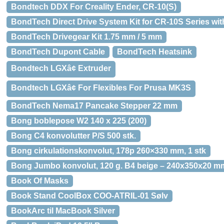
Bondtech DDX For Creality Ender, CR-10(S)
BondTech Direct Drive System Kit for CR-10S Series wi
BondTech Drivegear Kit 1.75 mm / 5 mm
BondTech Dupont Cable
BondTech Heatsink
Bondtech LGXâ¢ Extruder
Bondtech LGXâ¢ For Flexibles For Prusa MK3S
BondTech Nema17 Pancake Stepper 22 mm
Bong boblepose W2 140 x 225 (200)
Bong C4 konvolutter P/S 500 stk.
Bong cirkulationskonvolut, 178p 260×330 mm, 1 stk
Bong Jumbo konvolut, 120 g. B4 beige – 240x350x20 mm,
Book Of Masks
Book Stand CoolBox COO-ATRIL-01 Sølv
BookArc til MacBook Silver